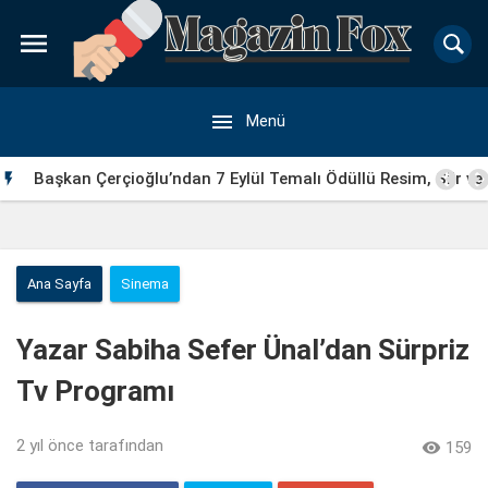


Menü
Başkan Çerçioğlu’ndan 7 Eylül Temalı Ödüllü Resim, Şiir ve

Kompozisyon Yarışması
Ana Sayfa
Sinema
Yazar Sabiha Sefer Ünal’dan Sürpriz
Tv Programı
2 yıl önce
tarafından

159