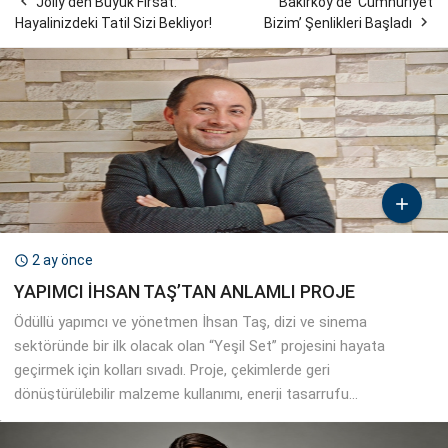

Jolly’den Büyük Fırsat:
Bakırköy’de ‘Cumhuriyet

Hayalinizdeki Tatil Sizi Bekliyor!
Bizim’ Şenlikleri Başladı

2 ay önce

YAPIMCI İHSAN TAŞ’TAN ANLAMLI PROJE
Ödüllü yapımcı ve yönetmen İhsan Taş, dizi ve sinema
sektöründe bir ilk olacak olan “Yeşil Set” projesini hayata
geçirmek için kolları sıvadı. Proje, çekimlerde geri
dönüştürülebilir malzeme kullanımı, enerji tasarrufu...