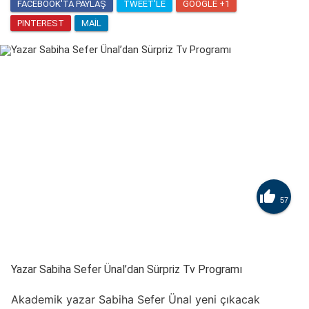
FACEBOOK'TA PAYLAŞ
TWEET'LE
GOOGLE +1
PINTEREST
MAIL

57
Yazar Sabiha Sefer Ünal’dan Sürpriz Tv Programı
Akademik yazar Sabiha Sefer Ünal yeni çıkacak