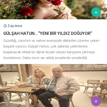

2 ay önce

GÜLŞAH HATUN… “YENİ BİR YILDIZ DOĞUYOR”
Güzelliği, zarafeti ve sahne enerjisiyle dikkatleri üzerine çeken
başarılı oyuncu Gülşah Hatun, çok yakında çekimlerine
başlanacak iddialı bir dijital diziyle izleyici karşısına çıkmaya
hazırlanıyor. Daha önce yer aldığı projelerde sergilediği...
