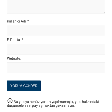
Kullanıcı Adı: *
E-Posta: *
Website:
YORUM GÖNDER
sentiment_neutral
Bu yazıya henüz yorum yapılmamıştır, yazı hakkındaki
düşüncelerinizi paylaşmaktan çekinmeyin.