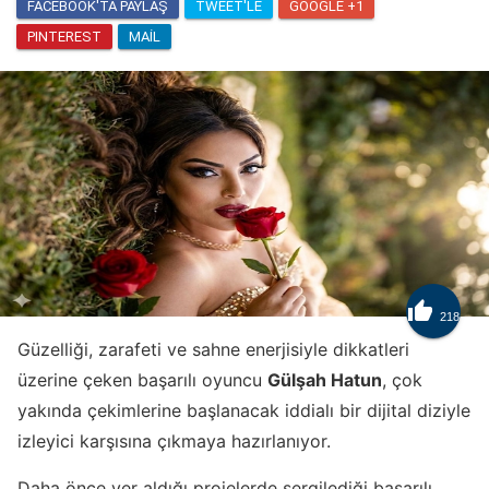
FACEBOOK'TA PAYLAŞ
TWEET'LE
GOOGLE +1
PINTEREST
MAIL

218
Güzelliği, zarafeti ve sahne enerjisiyle dikkatleri
üzerine çeken başarılı oyuncu
Gülşah Hatun
, çok
yakında çekimlerine başlanacak iddialı bir dijital diziyle
izleyici karşısına çıkmaya hazırlanıyor.
Daha önce yer aldığı projelerde sergilediği başarılı