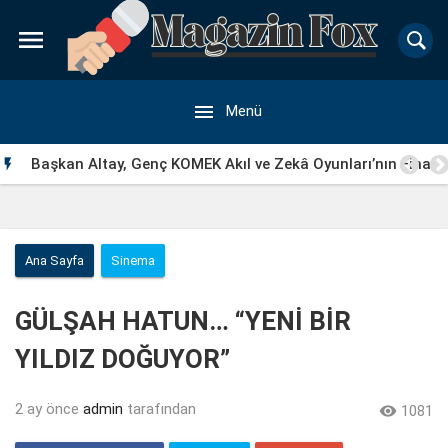


Menü
Başkan Altay, Genç KOMEK Akıl ve Zekâ Oyunları’nın Final

Turunda Öğrencilerin Heyecanını Paylaştı
Ana Sayfa
Sinema
GÜLŞAH HATUN… “YENİ BİR
YILDIZ DOĞUYOR”
2 ay önce
admin
tarafından

1081