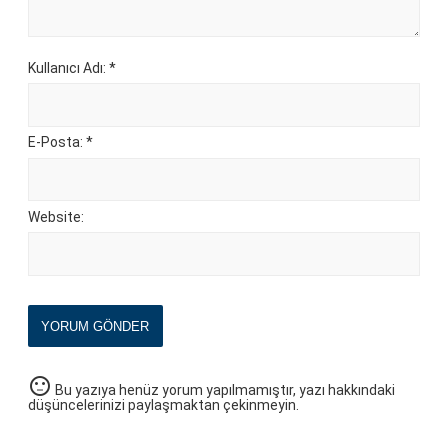
Kullanıcı Adı: *
E-Posta: *
Website:
YORUM GÖNDER
sentiment_neutral
Bu yazıya henüz yorum yapılmamıştır, yazı hakkındaki
düşüncelerinizi paylaşmaktan çekinmeyin.