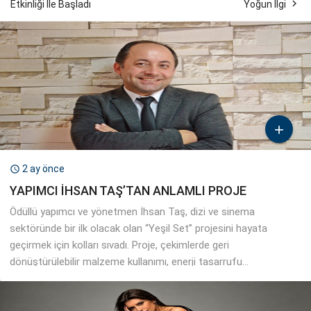

Etkinliği İle Başladı
Yoğun İlgi

2 ay önce

YAPIMCI İHSAN TAŞ’TAN ANLAMLI PROJE
Ödüllü yapımcı ve yönetmen İhsan Taş, dizi ve sinema
sektöründe bir ilk olacak olan “Yeşil Set” projesini hayata
geçirmek için kolları sıvadı. Proje, çekimlerde geri
dönüştürülebilir malzeme kullanımı, enerji tasarrufu...