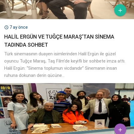

7 ay önce

HALİL ERGÜN VE TUĞÇE MARAŞ’TAN SİNEMA
TADINDA SOHBET
Türk sinemasının duayen isimlerinden Halil Ergün ile güzel
oyuncu Tuğçe Maraş, Taş Film’de keyifli bir sohbete imza attı.
Halil Ergün: “Sinema toplumun vicdanıdır” Sinemanın insan
ruhuna dokunan derin gücüne...
