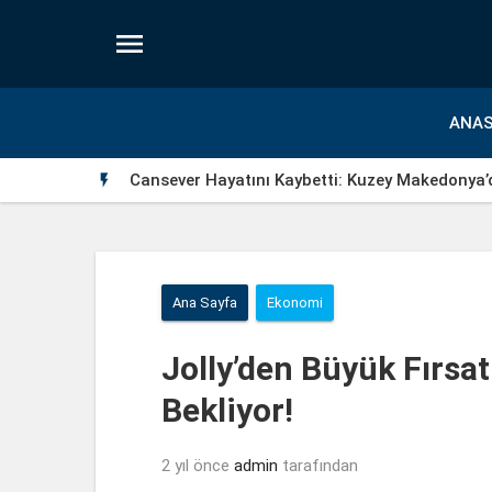

ANAS
Cansever Hayatını Kaybetti: Kuzey Makedonya’

Ana Sayfa
Ekonomi
Jolly’den Büyük Fırsat:
Bekliyor!
2 yıl önce
admin
tarafından