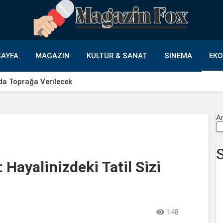
AYFA
MAGAZIN
KÜLTÜR & SANAT
SINEMA
EK
da Toprağa Verilecek
A
 Hayalinizdeki Tatil Sizi

148