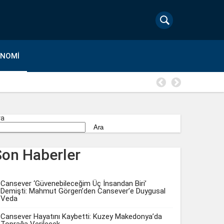
ONOMI
Bilgesu E
ra
Ara
Son Haberler
Cansever ‘Güvenebileceğim Üç İnsandan Biri’
Demişti: Mahmut Görgen’den Cansever’e Duygusal
Veda
Cansever Hayatını Kaybetti: Kuzey Makedonya’da