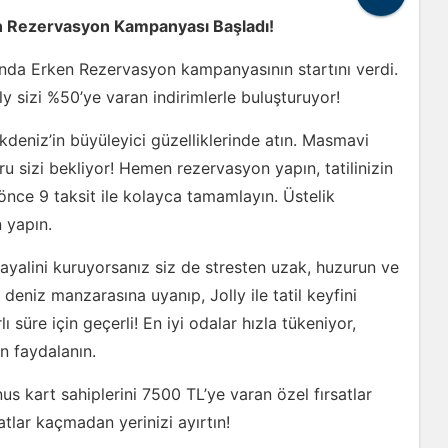
en Rezervasyon Kampanyası Başladı!
ı’nda Erken Rezervasyon kampanyasının startını verdi.
lly sizi %50’ye varan indirimlerle buluşturuyor!
deniz’in büyüleyici güzelliklerinde atın. Masmavi
oru sizi bekliyor! Hemen rezervasyon yapın, tatilinizin
önce 9 taksit ile kolayca tamamlayın. Üstelik
n yapın.
ayalini kuruyorsanız siz de stresten uzak, huzurun ve
deniz manzarasına uyanıp, Jolly ile tatil keyfini
ı süre için geçerli! En iyi odalar hızla tükeniyor,
an faydalanın.
s kart sahiplerini 7500 TL’ye varan özel fırsatlar
tlar kaçmadan yerinizi ayırtın!