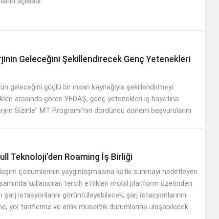
arını açıkladı.
jinin Geleceğini Şekillendirecek Genç Yetenekleri
ün geleceğini güçlü bir insan kaynağıyla şekillendirmeyi
ikleri arasında gören YEDAŞ, genç yetenekleri iş hayatına
erjim Sizinle” MT Programı’nın dördüncü dönem başvurularını
.
ll Teknoloji’den Roaming İş Birliği
 ulaşım çözümlerinin yaygınlaşmasına katkı sunmayı hedefleyen
apsamında kullanıcılar, tercih ettikleri mobil platform üzerinden
n şarj istasyonlarını görüntüleyebilecek; şarj istasyonlarının
ne, yol tariflerine ve anlık müsaitlik durumlarına ulaşabilecek.