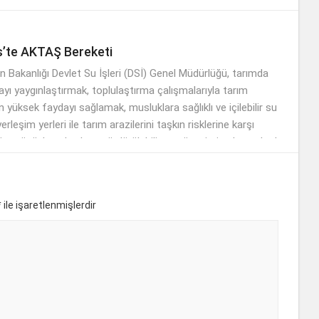
’te AKTAŞ Bereketi
 Bakanlığı Devlet Su İşleri (DSİ) Genel Müdürlüğü, tarımda
ı yaygınlaştırmak, toplulaştırma çalışmalarıyla tarım
n yüksek faydayı sağlamak, musluklara sağlıklı ve içilebilir su
rleşim yerleri ile tarım arazilerini taşkın risklerine karşı
m gücüyle çalışırken, sürdürülebilir su yönetimi anlayışıyla da
asına sahip çıkıyor.
*
ile işaretlenmişlerdir