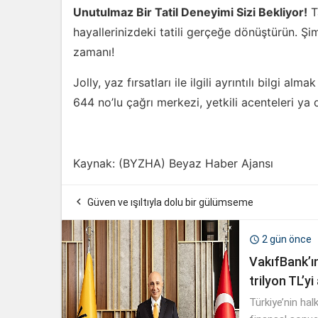
Unutulmaz Bir Tatil Deneyimi Sizi Bekliyor!
Ta
hayallerinizdeki tatili gerçeğe dönüştürün. Şim
zamanı!
Jolly, yaz fırsatları ile ilgili ayrıntılı bilgi a
644 no’lu çağrı merkezi, yetkili acenteleri ya
Kaynak: (BYZHA) Beyaz Haber Ajansı

Güven ve ışıltıyla dolu bir gülümseme
2 gün önce

VakıfBank’ın
trilyon TL’yi
Türkiye’nin hal