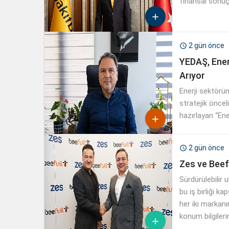
finansal sonuçl

2 gün önce

YEDAŞ, Ener
Arıyor
Enerji sektörün
stratejik öncel
hazırlayan “En

almaya başladı
2 gün önce

Zes ve Beefu
Sürdürülebilir
bu iş birliği k
her iki markanı
konum bilgileri
