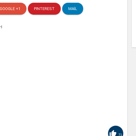
GOOGLE +1
PINTEREST
MAIL

71