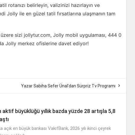
til rotanızı belirleyin, valizinizi hazırlayın ve
di Jolly ile en güzel tatil fırsatlarına ulaşmanın tam
lmak üzere sizi jollytur.com, Jolly mobil uygulaması, 444 0
 da Jolly merkez ofislerine davet ediyor!

Yazar Sabiha Sefer Ünal’dan Sürpriz Tv Programı
 aktif büyüklüğü yıllık bazda yüzde 28 artışla 5,8
 aştı
ka açık en büyük bankası VakıfBank, 2026 yılı ikinci çeyrek