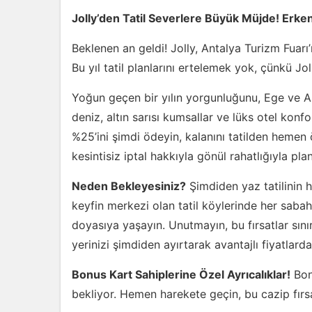
Jolly’den Tatil Severlere Büyük Müjde! Erk
Beklenen an geldi! Jolly, Antalya Turizm Fuar
Bu yıl tatil planlarını ertelemek yok, çünkü Jo
Yoğun geçen bir yılın yorgunluğunu, Ege ve Ak
deniz, altın sarısı kumsallar ve lüks otel konf
%25’ini şimdi ödeyin, kalanını tatilden hemen 
kesintisiz iptal hakkıyla gönül rahatlığıyla pla
Neden Bekleyesiniz?
Şimdiden yaz tatilinin h
keyfin merkezi olan tatil köylerinde her sabah 
doyasıya yaşayın. Unutmayın, bu fırsatlar sınırl
yerinizi şimdiden ayırtarak avantajlı fiyatlard
Bonus Kart Sahiplerine Özel Ayrıcalıklar!
Bonu
bekliyor. Hemen harekete geçin, bu cazip fırsa