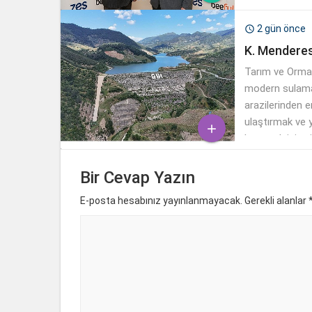
2 gün önce

K. Menderes
Tarım ve Orman
modern sulamay
arazilerinden e
ulaştırmak ve ye

korumak için tü
suyun her daml
Bir Cevap Yazın
E-posta hesabınız yayınlanmayacak. Gerekli alanlar