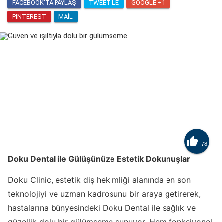
FACEBOOK'TA PAYLAŞ
TWEET'LE
GOOGLE +1
PINTEREST
MAIL

78
Doku Dental ile Gülüşünüze Estetik Dokunuşlar
Doku Clinic, estetik diş hekimliği alanında en son
teknolojiyi ve uzman kadrosunu bir araya getirerek,
hastalarına bünyesindeki Doku Dental ile sağlık ve
güzellik dolu bir gülümseme sunuyor. Hem fonksiyonel