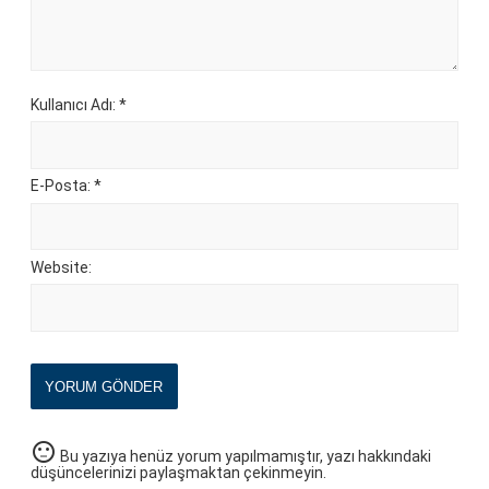
Kullanıcı Adı: *
E-Posta: *
Website:
YORUM GÖNDER
sentiment_neutral
Bu yazıya henüz yorum yapılmamıştır, yazı hakkındaki
düşüncelerinizi paylaşmaktan çekinmeyin.