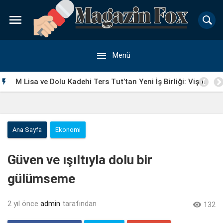


Menü
M Lisa ve Dolu Kadehi Ters Tut’tan Yeni İş Birliği: Vişne

Ana Sayfa
Ekonomi
Güven ve ışıltıyla dolu bir
gülümseme
2 yıl önce
admin
tarafından

132