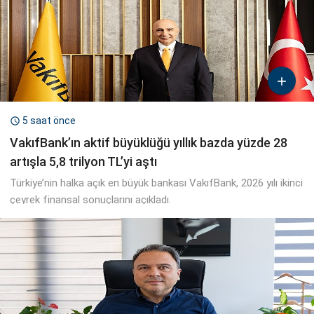

5 saat önce

VakıfBank’ın aktif büyüklüğü yıllık bazda yüzde 28
artışla 5,8 trilyon TL’yi aştı
Türkiye’nin halka açık en büyük bankası VakıfBank, 2026 yılı ikinci
çeyrek finansal sonuçlarını açıkladı.