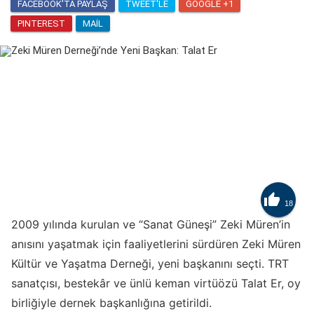
FACEBOOK'TA PAYLAŞ
TWEET'LE
GOOGLE +1
PINTEREST
MAIL

18
2009 yılında kurulan ve “Sanat Güneşi” Zeki Müren’in
anısını yaşatmak için faaliyetlerini sürdüren
Zeki Müren
Kültür ve Yaşatma Derneği
, yeni başkanını seçti. TRT
sanatçısı, bestekâr ve ünlü keman virtüözü Talat Er, oy
birliğiyle dernek başkanlığına getirildi.