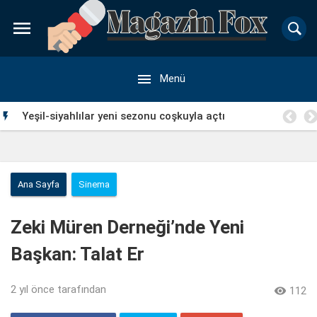


Menü
Yeşil-siyahlılar yeni sezonu coşkuyla açtı

Ana Sayfa
Sinema
Zeki Müren Derneği’nde Yeni
Başkan: Talat Er
2 yıl önce
tarafından

112