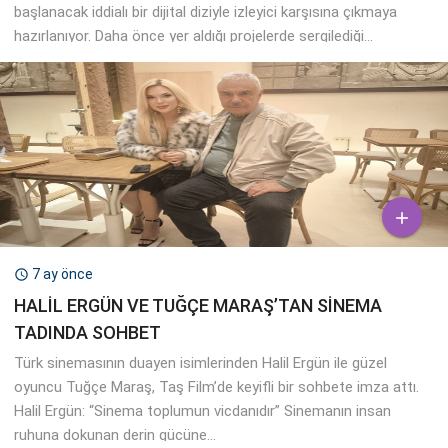
başlanacak iddialı bir dijital diziyle izleyici karşısına çıkmaya
hazırlanıyor. Daha önce yer aldığı projelerde sergilediği...

7 ay önce

HALİL ERGÜN VE TUĞÇE MARAŞ’TAN SİNEMA
TADINDA SOHBET
Türk sinemasının duayen isimlerinden Halil Ergün ile güzel
oyuncu Tuğçe Maraş, Taş Film’de keyifli bir sohbete imza attı.
Halil Ergün: “Sinema toplumun vicdanıdır” Sinemanın insan
ruhuna dokunan derin gücüne...