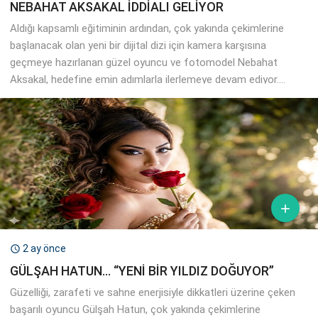
NEBAHAT AKSAKAL İDDİALI GELİYOR
Aldığı kapsamlı eğitiminin ardından, çok yakında çekimlerine
başlanacak olan yeni bir dijital dizi için kamera karşısına
geçmeye hazırlanan güzel oyuncu ve fotomodel Nebahat
Aksakal, hedefine emin adımlarla ilerlemeye devam ediyor....

2 ay önce

GÜLŞAH HATUN… “YENİ BİR YILDIZ DOĞUYOR”
Güzelliği, zarafeti ve sahne enerjisiyle dikkatleri üzerine çeken
başarılı oyuncu Gülşah Hatun, çok yakında çekimlerine