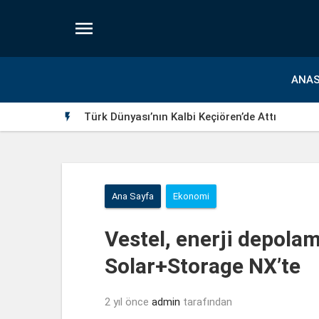

ANAS
Türk Dünyası’nın Kalbi Keçiören’de Attı

Ana Sayfa
Ekonomi
Vestel, enerji depolam
Solar+Storage NX’te
2 yıl önce
admin
tarafından