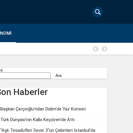
ONOMI
“Aşk Tesa
ra
Ara
Son Haberler
Başkan Çerçioğlu’ndan Didim’de Yaz Konseri
Türk Dünyası’nın Kalbi Keçiören’de Attı
“Aşk Tesadüfleri Sever 3″ün Çekimleri İstanbul’da