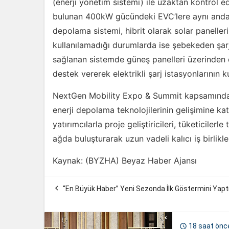
(enerji yönetim sistemi) ile uzaktan kontrol e
bulunan 400kW gücündeki EVC’lere aynı anda a
depolama sistemi, hibrit olarak solar panelleri 
kullanılamadığı durumlarda ise şebekeden şar
sağlanan sistemde güneş panelleri üzerinden
destek vererek elektrikli şarj istasyonlarının k
NextGen Mobility Expo & Summit kapsamında g
enerji depolama teknolojilerinin gelişimine k
yatırımcılarla proje geliştiricileri, tüketicilerle
ağda buluşturarak uzun vadeli kalıcı iş birlikle
Kaynak: (BYZHA) Beyaz Haber Ajansı

“En Büyük Haber” Yeni Sezonda İlk Göstermini Yapt
18 saat önc
