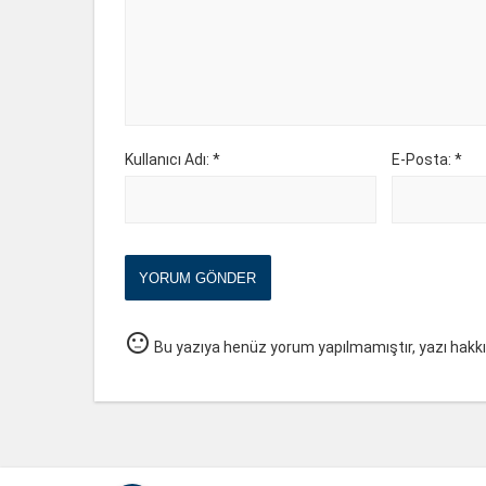
Kullanıcı Adı: *
E-Posta: *
YORUM GÖNDER
sentiment_neutral
Bu yazıya henüz yorum yapılmamıştır, yazı hakk