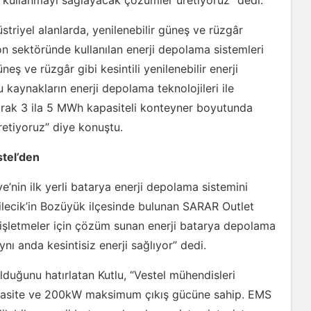
i kullanmayı sağlayacak çözümler üretiyoruz” dedi.
striyel alanlarda, yenilenebilir güneş ve rüzgâr
on sektöründe kullanılan enerji depolama sistemleri
neş ve rüzgâr gibi kesintili yenilenebilir enerji
 kaynakların enerji depolama teknolojileri ile
larak 3 ila 5 MWh kapasiteli konteyner boyutunda
retiyoruz” diye konuştu.
stel’den
nin ilk yerli batarya enerji depolama sistemini
Bilecik’in Bozüyük ilçesinde bulunan SARAR Outlet
 işletmeler için çözüm sunan enerji batarya depolama
 anda kesintisiz enerji sağlıyor” dedi.
duğunu hatırlatan Kutlu, “Vestel mühendisleri
apasite ve 200kW maksimum çıkış gücüne sahip. EMS