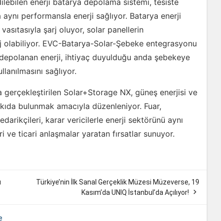
dilebilen enerji batarya depolama sistemi, tesiste
ynı performansla enerji sağlıyor. Batarya enerji
vasıtasıyla şarj oluyor, solar panellerin
j olabiliyor. EVC-Batarya-Solar-Şebeke entegrasyonu
 depolanan enerji, ihtiyaç duyulduğu anda şebekeye
ullanılmasını sağlıyor.
erçekleştirilen Solar+Storage NX, güneş enerjisi ve
atkıda bulunmak amacıyla düzenleniyor. Fuar,
 tedarikçileri, karar vericilerle enerji sektörünü aynı
ri ve ticari anlaşmalar yaratan fırsatlar sunuyor.
ı
Türkiye’nin İlk Sanal Gerçeklik Müzesi Müzeverse, 19

Kasım’da UNIQ İstanbul’da Açılıyor!
e