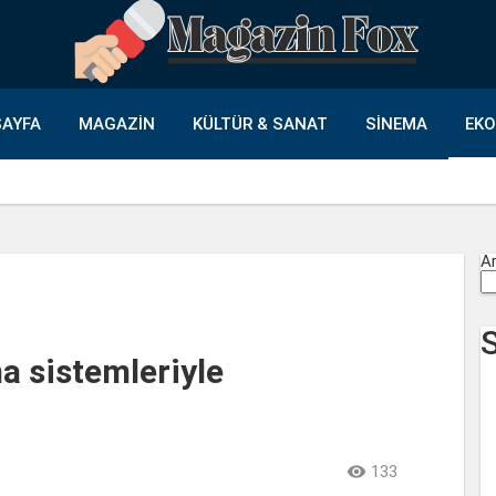
AYFA
MAGAZIN
KÜLTÜR & SANAT
SINEMA
EK
A
a sistemleriyle

133