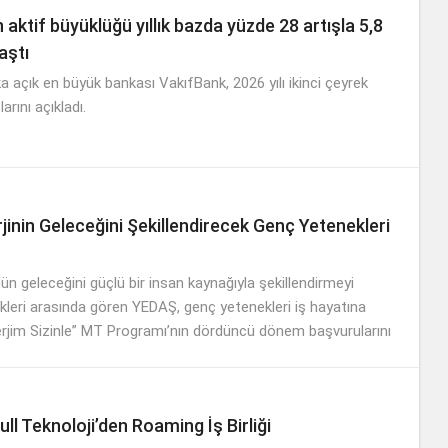
 aktif büyüklüğü yıllık bazda yüzde 28 artışla 5,8
 aştı
ka açık en büyük bankası VakıfBank, 2026 yılı ikinci çeyrek
arını açıkladı.
jinin Geleceğini Şekillendirecek Genç Yetenekleri
ün geleceğini güçlü bir insan kaynağıyla şekillendirmeyi
ikleri arasında gören YEDAŞ, genç yetenekleri iş hayatına
erjim Sizinle” MT Programı’nın dördüncü dönem başvurularını
.
ll Teknoloji’den Roaming İş Birliği