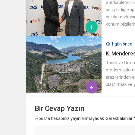
Sürdürülebilir
bu iş birliği k
her iki markanı
konum bilgileri

1 gün önce

K. Menderes
Tarım ve Orman
modern sulamay
arazilerinden e
ulaştırmak ve ye

korumak için tü
suyun her daml
Bir Cevap Yazın
E-posta hesabınız yayınlanmayacak. Gerekli alanlar