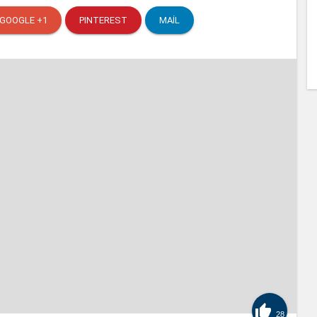
GOOGLE +1
PINTEREST
MAIL

28