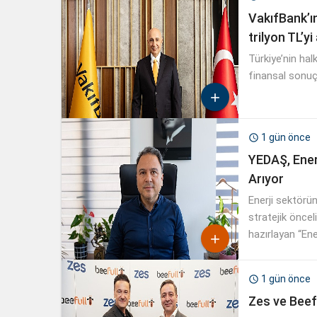
VakıfBank’ın
trilyon TL’yi
Türkiye’nin hal
finansal sonuçl

1 gün önce

YEDAŞ, Ener
Arıyor
Enerji sektörün
stratejik öncel
hazırlayan “En

almaya başladı
1 gün önce

Zes ve Beefu