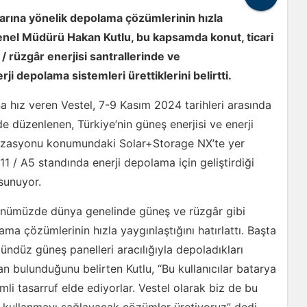
larına yönelik depolama çözümlerinin hızla
Genel Müdürü Hakan Kutlu, bu kapsamda konut, ticari
 / rüzgâr enerjisi santrallerinde ve
i depolama sistemleri ürettiklerini belirtti.
 hız veren Vestel, 7-9 Kasım 2024 tarihleri arasında
e düzenlenen, Türkiye’nin güneş enerjisi ve enerji
nizasyonu konumundaki Solar+Storage NX’te yer
 11 / A5 standında enerji depolama için geliştirdiği
e sunuyor.
ünümüzde dünya genelinde güneş ve rüzgâr gibi
ama çözümlerinin hızla yaygınlaştığını hatırlattı. Başta
ndüz güneş panelleri aracılığıyla depoladıkları
n bulunduğunu belirten Kutlu, “Bu kullanıcılar batarya
li tasarruf elde ediyorlar. Vestel olarak biz de bu