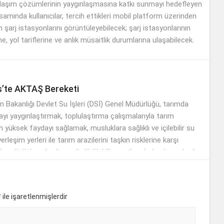
 ulaşım çözümlerinin yaygınlaşmasına katkı sunmayı hedefleyen
apsamında kullanıcılar, tercih ettikleri mobil platform üzerinden
n şarj istasyonlarını görüntüleyebilecek; şarj istasyonlarının
ne, yol tariflerine ve anlık müsaitlik durumlarına ulaşabilecek.
’te AKTAŞ Bereketi
 Bakanlığı Devlet Su İşleri (DSİ) Genel Müdürlüğü, tarımda
ı yaygınlaştırmak, toplulaştırma çalışmalarıyla tarım
n yüksek faydayı sağlamak, musluklara sağlıklı ve içilebilir su
rleşim yerleri ile tarım arazilerini taşkın risklerine karşı
m gücüyle çalışırken, sürdürülebilir su yönetimi anlayışıyla da
asına sahip çıkıyor.
*
ile işaretlenmişlerdir