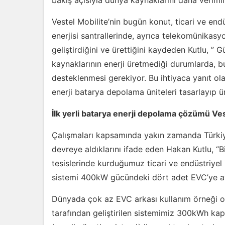
bakış açısıyla dünya kaynaklarını daha veriml
Vestel Mobilite’nin bugün konut, ticari ve endü
enerjisi santrallerinde, ayrıca telekomünikasy
geliştirdiğini ve ürettiğini kaydeden Kutlu, ” Gü
kaynaklarının enerji üretmediği durumlarda, bu
desteklenmesi gerekiyor. Bu ihtiyaca yanıt o
enerji batarya depolama üniteleri tasarlayıp ü
İlk yerli batarya enerji depolama çözümü Ve
Çalışmaları kapsamında yakın zamanda Türkiye’
devreye aldıklarını ifade eden Hakan Kutlu, “
tesislerinde kurduğumuz ticari ve endüstriyel
sistemi 400kW gücündeki dört adet EVC’ye aynı
Dünyada çok az EVC arkası kullanım örneği ol
tarafından geliştirilen sistemimiz 300kWh k