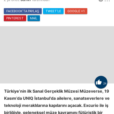

111
FACEBOOK'TA PAYLAŞ
TWEET'LE
GOOGLE +1
PINTEREST
MAIL

24
Türkiye’nin ilk Sanal Gerçeklik Müzesi Müzeverse, 19
Kasım’da UNIQ İstanbul’da ailelere, sanatseverlere ve
teknoloji meraklılarına kapılarını açacak. Excurio ile iş
birliğiyle, geleneksel müze kavramını fütüristik bir