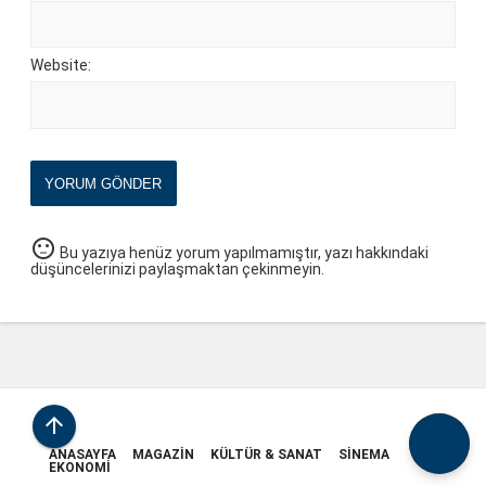
Website:
YORUM GÖNDER
sentiment_neutral
Bu yazıya henüz yorum yapılmamıştır, yazı hakkındaki
düşüncelerinizi paylaşmaktan çekinmeyin.

ANASAYFA
MAGAZIN
KÜLTÜR & SANAT
SINEMA
EKONOMI