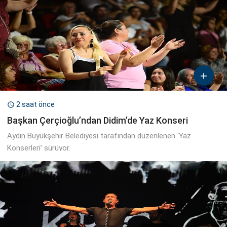

2 saat önce

Başkan Çerçioğlu’ndan Didim’de Yaz Konseri
Aydın Büyükşehir Belediyesi tarafından düzenlenen ‘Yaz
Konserleri’ sürüyor.