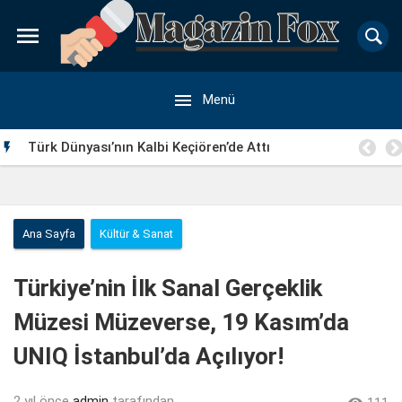


Menü
Türk Dünyası’nın Kalbi Keçiören’de Attı

Ana Sayfa
Kültür & Sanat
Türkiye’nin İlk Sanal Gerçeklik
Müzesi Müzeverse, 19 Kasım’da
UNIQ İstanbul’da Açılıyor!
2 yıl önce
admin
tarafından