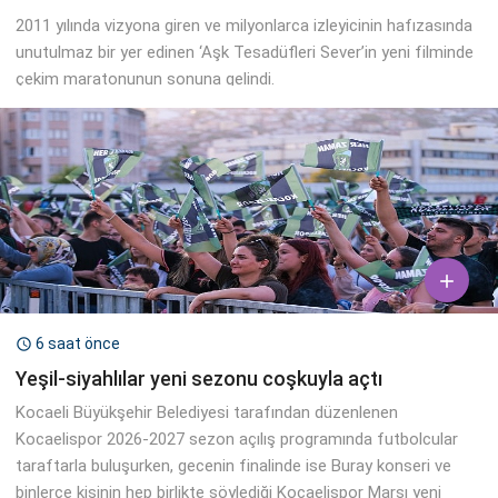
2011 yılında vizyona giren ve milyonlarca izleyicinin hafızasında
unutulmaz bir yer edinen ‘Aşk Tesadüfleri Sever’in yeni filminde
çekim maratonunun sonuna gelindi.

6 saat önce

Yeşil-siyahlılar yeni sezonu coşkuyla açtı
Kocaeli Büyükşehir Belediyesi tarafından düzenlenen
Kocaelispor 2026-2027 sezon açılış programında futbolcular
taraftarla buluşurken, gecenin finalinde ise Buray konseri ve
binlerce kişinin hep birlikte söylediği Kocaelispor Marşı yeni