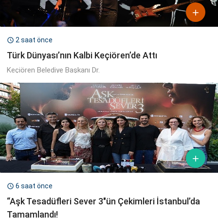

2 saat önce

Türk Dünyası’nın Kalbi Keçiören’de Attı
Keçiören Belediye Başkanı Dr.

6 saat önce

“Aşk Tesadüfleri Sever 3″ün Çekimleri İstanbul’da
Tamamlandı!