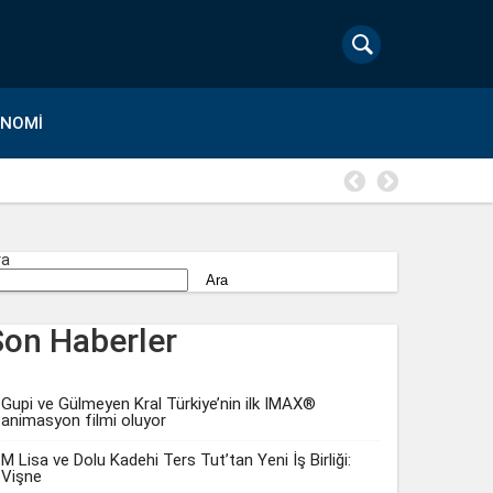
ONOMI
Gözde Demi
ra
Ara
Son Haberler
Gupi ve Gülmeyen Kral Türkiye’nin ilk IMAX®
animasyon filmi oluyor
M Lisa ve Dolu Kadehi Ters Tut’tan Yeni İş Birliği:
Vişne