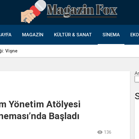
AYFA
MAGAZIN
KÜLTÜR & SANAT
SINEMA
EK
ği: Vişne
A
ım Yönetim Atölyesi
neması’nda Başladı

136