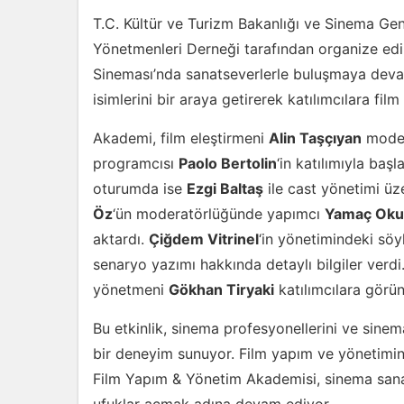
T.C. Kültür ve Turizm Bakanlığı ve Sinema Gen
Yönetmenleri Derneği tarafından organize ed
Sineması’nda sanatseverlerle buluşmaya devam
isimlerini bir araya getirerek katılımcılara fi
Akademi, film eleştirmeni
Alin Taşçıyan
moder
programcısı
Paolo Bertolin
‘in katılımıyla başl
oturumda ise
Ezgi Baltaş
ile cast yönetimi üze
Öz
‘ün moderatörlüğünde yapımcı
Yamaç Oku
aktardı.
Çiğdem Vitrinel
‘in yönetimindeki sö
senaryo yazımı hakkında detaylı bilgiler verdi
yönetmeni
Gökhan Tiryaki
katılımcılara görünt
Bu etkinlik, sinema profesyonellerini ve sinema
bir deneyim sunuyor. Film yapım ve yönetimine
Film Yapım & Yönetim Akademisi, sinema sanat