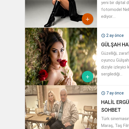
yeni bir dijita
fotomodel Neb
ediyor....

2 ay önce

GÜLŞAH HAT
Güzelliği, zara
oyuncu Gülşah H
diziyle izleyic
sergilediği...

7 ay önce

HALİL ERG
SOHBET
Türk sinemasın
Maraş, Taş Film