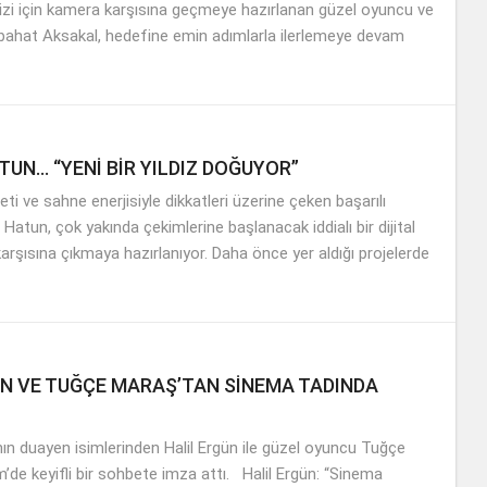
l dizi için kamera karşısına geçmeye hazırlanan güzel oyuncu ve
ahat Aksakal, hedefine emin adımlarla ilerlemeye devam
UN… “YENİ BİR YILDIZ DOĞUYOR”
feti ve sahne enerjisiyle dikkatleri üzerine çeken başarılı
atun, çok yakında çekimlerine başlanacak iddialı bir dijital
i karşısına çıkmaya hazırlanıyor. Daha önce yer aldığı projelerde
ÜN VE TUĞÇE MARAŞ’TAN SİNEMA TADINDA
ın duayen isimlerinden Halil Ergün ile güzel oyuncu Tuğçe
’de keyifli bir sohbete imza attı. Halil Ergün: “Sinema