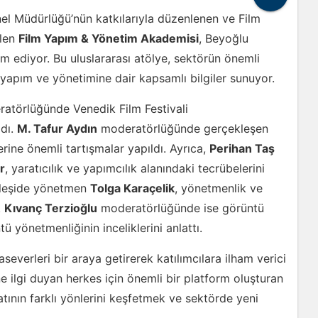
el Müdürlüğü’nün katkılarıyla düzenlenen ve Film
ilen
Film Yapım & Yönetim Akademisi
, Beyoğlu
 ediyor. Bu uluslararası atölye, sektörün önemli
lm yapım ve yönetimine dair kapsamlı bilgiler sunuyor.
atörlüğünde Venedik Film Festivali
adı.
M. Tafur Aydın
moderatörlüğünde gerçekleşen
rine önemli tartışmalar yapıldı. Ayrıca,
Perihan Taş
r
, yaratıcılık ve yapımcılık alanındaki tecrübelerini
yleşide yönetmen
Tolga Karaçelik
, yönetmenlik ve
.
Kıvanç Terzioğlu
moderatörlüğünde ise görüntü
ü yönetmenliğinin inceliklerini anlattı.
severleri bir araya getirerek katılımcılara ilham verici
 ilgi duyan herkes için önemli bir platform oluşturan
ının farklı yönlerini keşfetmek ve sektörde yeni