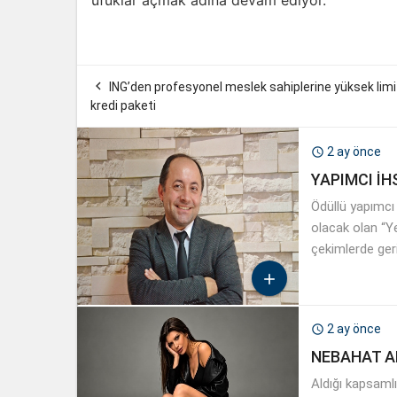
ufuklar açmak adına devam ediyor.

ING’den profesyonel meslek sahiplerine yüksek limit
kredi paketi
2 ay önce

YAPIMCI İ
Ödüllü yapımcı
olacak olan “Ye
çekimlerde geri

2 ay önce

NEBAHAT A
Aldığı kapsaml