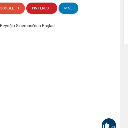
GOOGLE +1
PINTEREST
MAIL

34