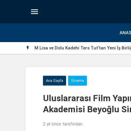

ANAS
M Lisa ve Dolu Kadehi Ters Tut’tan Yeni İş Birli

Ana Sayfa
Sinema
Uluslararası Film Yap
Akademisi Beyoğlu Si
2 yıl önce
tarafından