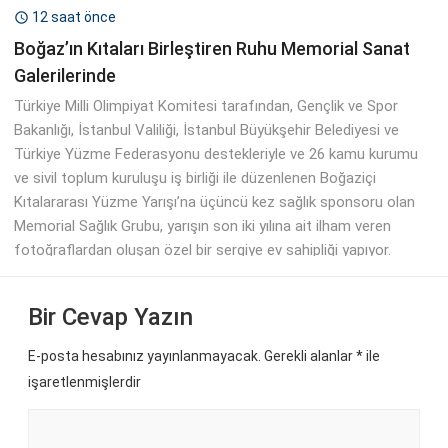
12 saat önce

Boğaz’ın Kıtaları Birleştiren Ruhu Memorial Sanat
Galerilerinde
Türkiye Milli Olimpiyat Komitesi tarafından, Gençlik ve Spor
Bakanlığı, İstanbul Valiliği, İstanbul Büyükşehir Belediyesi ve
Türkiye Yüzme Federasyonu destekleriyle ve 26 kamu kurumu
ve sivil toplum kuruluşu iş birliği ile düzenlenen Boğaziçi
Kıtalararası Yüzme Yarışı’na üçüncü kez sağlık sponsoru olan
Memorial Sağlık Grubu, yarışın son iki yılına ait ilham veren
fotoğraflardan oluşan özel bir sergiye ev sahipliği yapıyor.
Bir Cevap Yazın
E-posta hesabınız yayınlanmayacak. Gerekli alanlar
*
ile
işaretlenmişlerdir