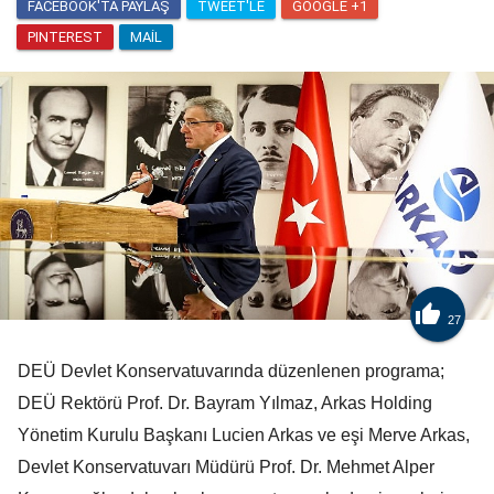
FACEBOOK'TA PAYLAŞ
TWEET'LE
GOOGLE +1
PINTEREST
MAIL

27
DEÜ Devlet Konservatuvarında düzenlenen programa;
DEÜ Rektörü Prof. Dr. Bayram Yılmaz, Arkas Holding
Yönetim Kurulu Başkanı Lucien Arkas ve eşi Merve Arkas,
Devlet Konservatuvarı Müdürü Prof. Dr. Mehmet Alper