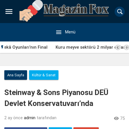


Menü
l
Kuru meyve sektörü 2 milyar dolar ihracat hedefi için

Ankara’dan destek istedi
Ana Sayfa
Kültür & Sanat
Steinway & Sons Piyanosu DEÜ
Devlet Konservatuvarı’nda
2 ay önce
admin
tarafından

75