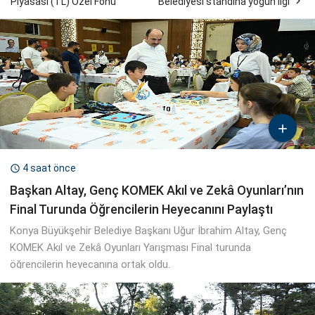

Piyasası (TL) Özel Fonu
Belediyesi standına yoğun ilgi

4 saat önce

Başkan Altay, Genç KOMEK Akıl ve Zekâ Oyunları’nın
Final Turunda Öğrencilerin Heyecanını Paylaştı
Konya Büyükşehir Belediye Başkanı Uğur İbrahim Altay, Genç
KOMEK Akıl ve Zekâ Oyunları Yarışması Final turunda
öğrencilerin heyecanına ortak oldu.