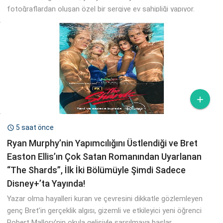
fotoğraflardan oluşan özel bir sergiye ev sahipliği yapıyor.

5 saat önce

Ryan Murphy’nin Yapımcılığını Üstlendiği ve Bret
Easton Ellis’ın Çok Satan Romanından Uyarlanan
“The Shards”, İlk İki Bölümüyle Şimdi Sadece
Disney+’ta Yayında!
Yazar olma hayalleri kuran ve çevresini dikkatle gözlemleyen
genç Bret’in gerçeklik algısı, gizemli ve etkileyici yeni öğrenci
Robert Mallory’nin okula gelişiyle sarsılmaya başlar.