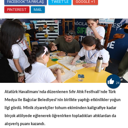
FACEBOOK'TA PAYLAŞ
TWEET'LE
GOOGLE +1
PINTEREST
MAIL

24
Atatürk Havalimanı’nda düzenlenen Sıfır Atık Festivali’nde Türk
Medya ile Bağcılar Belediyesi’nin birlikte yaptığı etkinlikler yoğun
ilgi gördü. Minik ziyaretçiler tohum ekiminden kaligrafiye kadar
birçok atölyede eğlenerek öğrenirken topladıkları atıklardan da
alışveriş puanı kazandı.