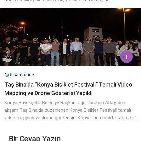

5 saat önce

Taş Bina’da “Konya Bisiklet Festivali” Temalı Video
Mapping ve Drone Gösterisi Yapıldı
Konya Büyükşehir Belediye Başkanı Uğur İbrahim Altay, dün
akşam Taş Bina’da düzenlenen Konya Bisiklet Festivali temalı
video mapping ve drone gösterisini Konyalılarla birlikte takip etti.
Bir Cevap Yazın