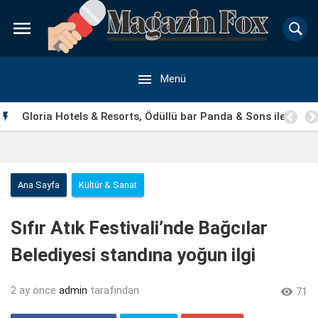


Menü
Gloria Hotels & Resorts, Ödüllü bar Panda & Sons ile

unutulmaz bir Miksoloji Gecesine İmza Attı
Ana Sayfa
Kültür & Sanat
Sıfır Atık Festivali’nde Bağcılar
Belediyesi standına yoğun ilgi
2 ay önce
admin
tarafından

71