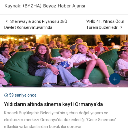
Kaynak: (BYZHA) Beyaz Haber Ajansı

Steinway & Sons Piyanosu DEÜ
‘AHİD 41. Yılında Ödül

Devlet Konservatuvarı’nda
Töreni Düzenledi’

59 saniye önce

Yıldızların altında sinema keyfi Ormanya’da
Kocaeli Büyükşehir Belediyesi’nin şehrin doğal yaşam ve
ekoturizm merkezi Ormanya’da düzenlediği “Gece Sineması”
etkinliği vatandaşlardan büyük ilgi görüyor.