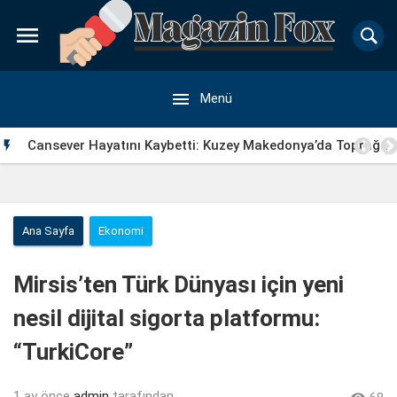


Menü
Cansever Hayatını Kaybetti: Kuzey Makedonya’da Toprağa

Verilecek
Ana Sayfa
Ekonomi
Mirsis’ten Türk Dünyası için yeni
nesil dijital sigorta platformu:
“TurkiCore”
1 ay önce
admin
tarafından