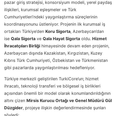
pazar giriş stratejisi, konsorsiyum modeli, yerel paydaş
ilişkileri, kurumsal eşleşmeler ve Türk
Cumhuriyetleri’ndeki yaygınlaştırma süreçlerinin
koordinasyonunu üstleniyor. Projenin ilk kurumsal iş
ortakları Türkiye’den
Koru Sigorta
, Azerbaycan’dan
ise
Qala Sigorta
ve
Qala Hayat Sigorta
oldu.
Hizmet
İhracatçıları Birliği
himayesinde devam eden projenin,
Azerbaycan dışında Kazakistan, Kırgızistan, Kuzey
Kıbrıs Türk Cumhuriyeti, Özbekistan ve Türkmenistan
gibi pazarlarda yaygınlaştırılması hedefleniyor.
Türkiye merkezli geliştirilen TurkiCore’un; hizmet
ihracatı, teknoloji transferi ve bölgesel iş birlikleri
açısından önemli bir model olarak konumlandırıldığının
altını çizen
Mirsis Kurucu Ortağı ve Genel Müdürü Gül
Düzgider
, projeye ilişkin değerlendirmesinde şunları
söyledi: