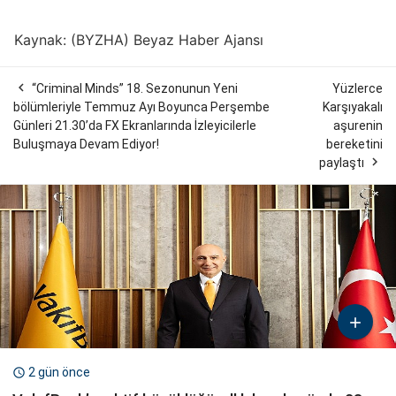
Kaynak: (BYZHA) Beyaz Haber Ajansı

“Criminal Minds” 18. Sezonunun Yeni
Yüzlerce
bölümleriyle Temmuz Ayı Boyunca Perşembe
Karşıyakalı
Günleri 21.30’da FX Ekranlarında İzleyicilerle
aşurenin
Buluşmaya Devam Ediyor!
bereketini

paylaştı

2 gün önce
