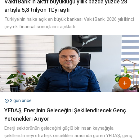
VakıfBank’ın aktif büyüklüğü yıllık bazda yüzde 28
artışla 5,8 trilyon TL’yi aştı
Türkiye’nin halka açık en büyük bankası VakıfBank, 2026 yılı ikinci
çeyrek finansal sonuçlarını açıkladı.

2 gün önce

YEDAŞ, Enerjinin Geleceğini Şekillendirecek Genç
Yetenekleri Arıyor
Enerji sektörünün geleceğini güçlü bir insan kaynağıyla
şekillendirmeyi stratejik öncelikleri arasında gören YEDAŞ, genç