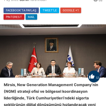

68
FACEBOOK'TA PAYLAŞ
TWEET'LE
GOOGLE +1
PINTEREST
MAIL

12
Mirsis, New Generation Management Company’nin
(NGM) strateji ofisi ve bölgesel koordinasyon
liderliğinde, Türk Cumhuriyetleri’ndeki sigorta
sektörünün dijital dönüşümünü hızlandıracak yeni