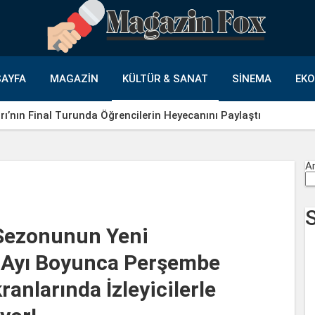
AYFA
MAGAZIN
KÜLTÜR & SANAT
SINEMA
EK
ı’nın Final Turunda Öğrencilerin Heyecanını Paylaştı
A
 Sezonunun Yeni
 Ayı Boyunca Perşembe
ranlarında İzleyicilerle