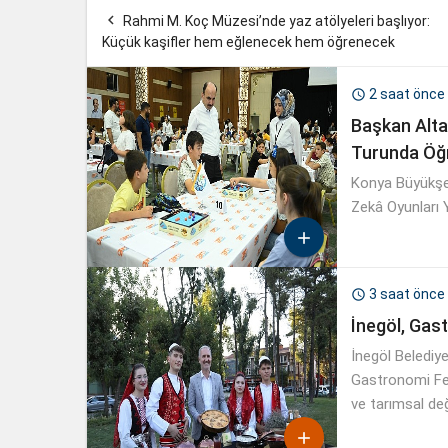

Rahmi M. Koç Müzesi’nde yaz atölyeleri başlıyor:
Küçük kaşifler hem eğlenecek hem öğrenecek
2 saat önce

Başkan Alta
Turunda Öğr
Konya Büyükşeh
Zekâ Oyunları 

3 saat önce

İnegöl, Gast
İnegöl Belediye
Gastronomi Fest
ve tarımsal değ
