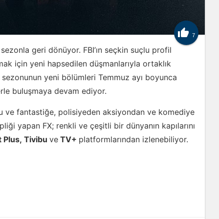

7
ezonla geri dönüyor. FBI’ın seçkin suçlu profil
ak için yeni hapsedilen düşmanlarıyla ortaklık
8. sezonunun yeni bölümleri Temmuz ayı boyunca
ilerle buluşmaya devam ediyor.
 ve fantastiğe, polisiyeden aksiyondan ve komediye
iği yapan FX; renkli ve çeşitli bir dünyanın kapılarını
t Plus,
Tivibu
ve
TV+
platformla
rından izlenebiliyor.