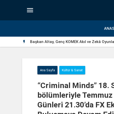

ANAS
Başkan Altay, Genç KOMEK Akıl ve Zekâ Oyunlar

Ana Sayfa
Kültür & Sanat
“Criminal Minds” 18.
bölümleriyle Temmuz
Günleri 21.30’da FX Ek