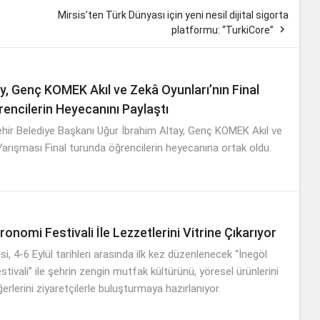
Mirsis’ten Türk Dünyası için yeni nesil dijital sigorta

platformu: “TurkiCore”
y, Genç KOMEK Akıl ve Zekâ Oyunları’nın Final
encilerin Heyecanını Paylaştı
ir Belediye Başkanı Uğur İbrahim Altay, Genç KOMEK Akıl ve
Yarışması Final turunda öğrencilerin heyecanına ortak oldu.
ronomi Festivali İle Lezzetlerini Vitrine Çıkarıyor
si, 4-6 Eylül tarihleri arasında ilk kez düzenlenecek “İnegöl
ivali” ile şehrin zengin mutfak kültürünü, yöresel ürünlerini
erlerini ziyaretçilerle buluşturmaya hazırlanıyor.