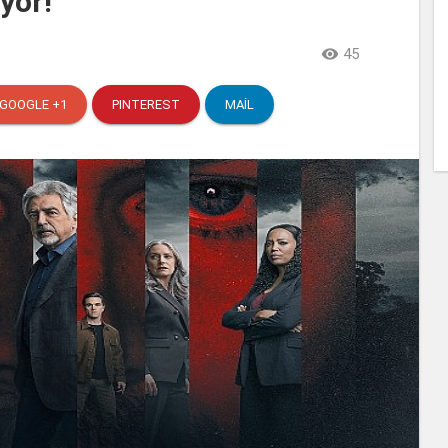
yor!

45
GOOGLE +1
PINTEREST
MAIL