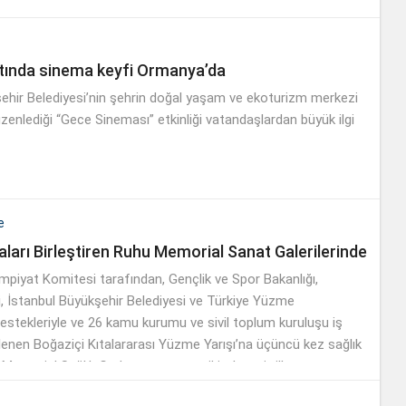
altında sinema keyfi Ormanya’da
ehir Belediyesi’nin şehrin doğal yaşam ve ekoturizm merkezi
enlediği “Gece Sineması” etkinliği vatandaşlardan büyük ilgi
e
aları Birleştiren Ruhu Memorial Sanat Galerilerinde
limpiyat Komitesi tarafından, Gençlik ve Spor Bakanlığı,
ği, İstanbul Büyükşehir Belediyesi ve Türkiye Yüzme
stekleriyle ve 26 kamu kurumu ve sivil toplum kuruluşu iş
enlenen Boğaziçi Kıtalararası Yüzme Yarışı’na üçüncü kez sağlık
emorial Sağlık Grubu, yarışın son iki yılına ait ilham veren
oluşan özel bir sergiye ev sahipliği yapıyor.