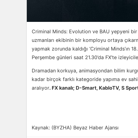
Criminal Minds: Evolution ve BAU yepyeni bir s
uzmanları ekibinin bir komployu ortaya çıkarm
yapmak zorunda kaldığı ‘Criminal Minds’ın 1
Perşembe günleri saat 21.30’da FX’te izleyic
Dramadan korkuya, animasyondan bilim kurgu
kadar birçok farklı kategoride yapıma ev sahipl
aralıyor
. FX kanalı; D-Smart, KabloTV,
S Spor
Kaynak: (BYZHA) Beyaz Haber Ajansı