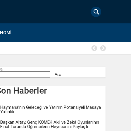
ONOMI
Kuru meyve
ra
Ara
Son Haberler
Haymana’nın Geleceği ve Yatırım Potansiyeli Masaya
Yatırıldı
Başkan Altay, Genç KOMEK Akıl ve Zekâ Oyunları’nın
Final Turunda Öğrencilerin Heyecanını Paylaştı