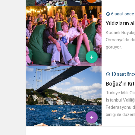
6 saat önce

Yıldızların 
Kocaeli Büyükş
Ormanya’da düz
görüyor.

10 saat önc

Boğaz’ın Kıt
Türkiye Milli O
İstanbul Valili
Federasyonu de
birliği ile düz

sponsoru olan M
fotoğraflardan 