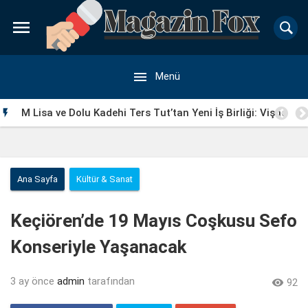


Menü
M Lisa ve Dolu Kadehi Ters Tut’tan Yeni İş Birliği: Vişne

Ana Sayfa
Kültür & Sanat
Keçiören’de 19 Mayıs Coşkusu Sefo
Konseriyle Yaşanacak
3 ay önce
admin
tarafından

92