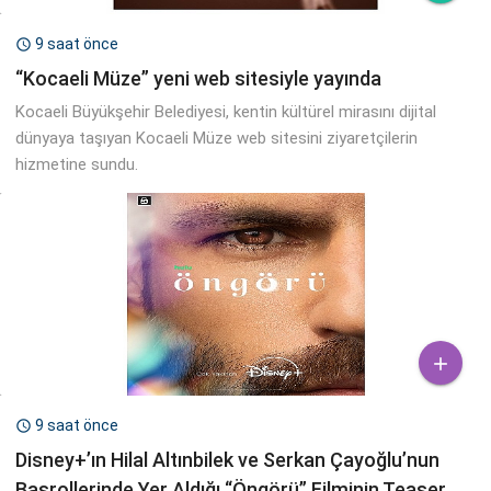
9 saat önce

“Kocaeli Müze” yeni web sitesiyle yayında
Kocaeli Büyükşehir Belediyesi, kentin kültürel mirasını dijital
dünyaya taşıyan Kocaeli Müze web sitesini ziyaretçilerin
hizmetine sundu.

9 saat önce

Disney+’ın Hilal Altınbilek ve Serkan Çayoğlu’nun
Başrollerinde Yer Aldığı “Öngörü” Filminin Teaser