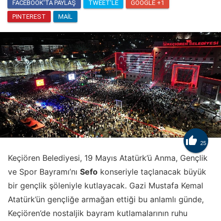
FACEBOOK'TA PAYLAŞ
TWEET'LE
GOOGLE +1
PINTEREST
MAIL

25
Keçiören Belediyesi, 19 Mayıs Atatürk’ü Anma, Gençlik
ve Spor Bayramı’nı
Sefo
konseriyle taçlanacak büyük
bir gençlik şöleniyle kutlayacak. Gazi Mustafa Kemal
Atatürk’ün gençliğe armağan ettiği bu anlamlı günde,
Keçiören’de nostaljik bayram kutlamalarının ruhu