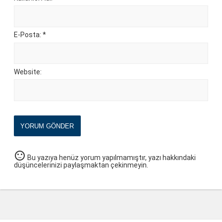
E-Posta: *
Website:
YORUM GÖNDER
sentiment_neutral
Bu yazıya henüz yorum yapılmamıştır, yazı hakkındaki
düşüncelerinizi paylaşmaktan çekinmeyin.