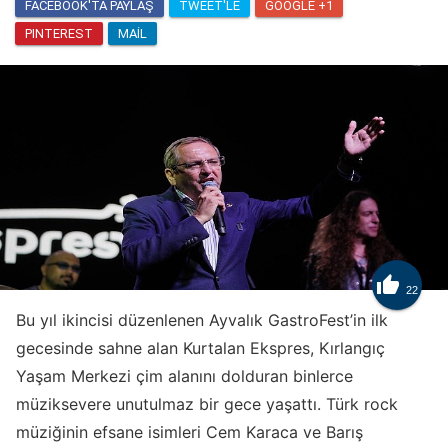
FACEBOOK'TA PAYLAŞ
TWEET'LE
GOOGLE +1
PINTEREST
MAIL

22
Bu yıl ikincisi düzenlenen Ayvalık GastroFest’in ilk
gecesinde sahne alan Kurtalan Ekspres, Kırlangıç
Yaşam Merkezi çim alanını dolduran binlerce
müziksevere unutulmaz bir gece yaşattı. Türk rock
müziğinin efsane isimleri Cem Karaca ve Barış