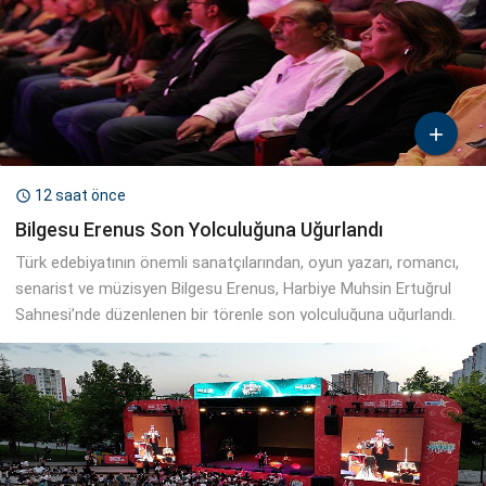

12 saat önce

Bilgesu Erenus Son Yolculuğuna Uğurlandı
Türk edebiyatının önemli sanatçılarından, oyun yazarı, romancı,
senarist ve müzisyen Bilgesu Erenus, Harbiye Muhsin Ertuğrul
Sahnesi’nde düzenlenen bir törenle son yolculuğuna uğurlandı.