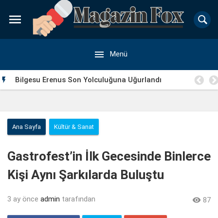


Menü
a
Bilgesu Erenus Son Yolculuğuna Uğurlandı

Ana Sayfa
Kültür & Sanat
Gastrofest’in İlk Gecesinde Binlerce
Kişi Aynı Şarkılarda Buluştu
3 ay önce
admin
tarafından

87