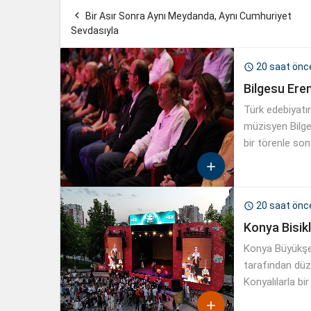

Bir Asır Sonra Aynı Meydanda, Aynı Cumhuriyet
Sevdasıyla
20 saat önc

Bilgesu Ere
Türk edebiyatı
müzisyen Bilge
bir törenle son

20 saat önc

Konya Bisikl
Konya Büyükşeh
tarafından düze
Konyalılarla bir
