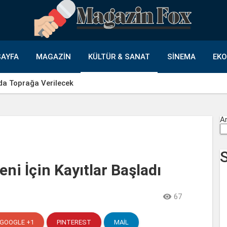
AYFA
MAGAZIN
KÜLTÜR & SANAT
SINEMA
EK
da Toprağa Verilecek
A
ni İçin Kayıtlar Başladı

67
GOOGLE +1
PINTEREST
MAIL