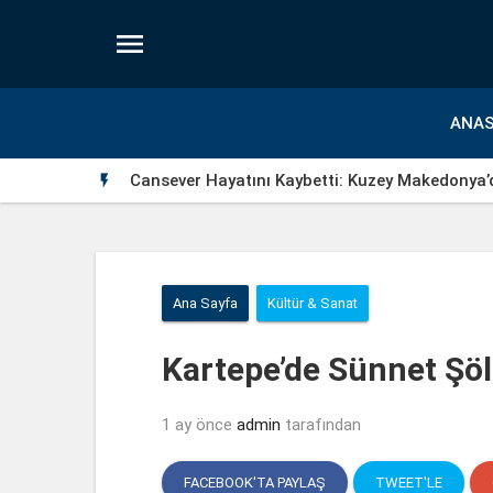

ANAS
Cansever Hayatını Kaybetti: Kuzey Makedonya’

Ana Sayfa
Kültür & Sanat
Kartepe’de Sünnet Şöle
1 ay önce
admin
tarafından
FACEBOOK'TA PAYLAŞ
TWEET'LE