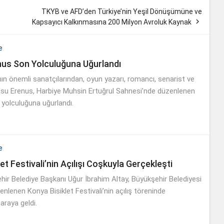
TKYB ve AFD’den Türkiye’nin Yeşil Dönüşümüne ve

Kapsayıcı Kalkınmasına 200 Milyon Avroluk Kaynak
e
nus Son Yolculuğuna Uğurlandı
nın önemli sanatçılarından, oyun yazarı, romancı, senarist ve
su Erenus, Harbiye Muhsin Ertuğrul Sahnesi’nde düzenlenen
 yolculuğuna uğurlandı.
e
et Festivali’nin Açılışı Coşkuyla Gerçekleşti
ir Belediye Başkanı Uğur İbrahim Altay, Büyükşehir Belediyesi
nlenen Konya Bisiklet Festivali’nin açılış töreninde
 araya geldi.