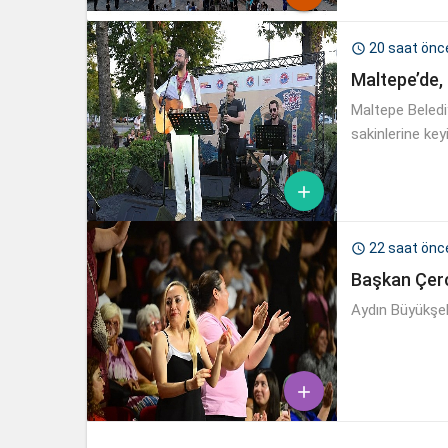
20 saat önc

Maltepe’de, 
Maltepe Belediy
sakinlerine ke

22 saat önc

Başkan Çerç
Aydın Büyükşeh
