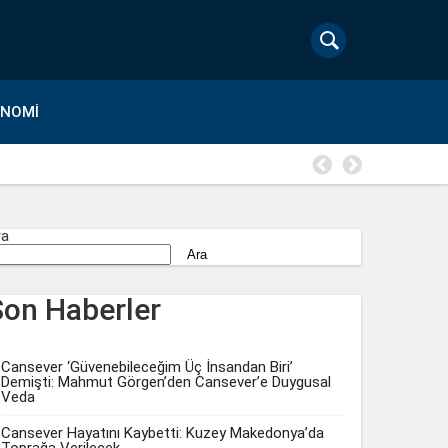
ONOMI
Bilgesu E
ra
Ara
Son Haberler
Cansever ‘Güvenebileceğim Üç İnsandan Biri’
Demişti: Mahmut Görgen’den Cansever’e Duygusal
Veda
Cansever Hayatını Kaybetti: Kuzey Makedonya’da