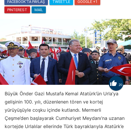
FACEBOOK'TA PAYLAŞ
TWEET'LE
GOOGLE +1
PINTEREST
MAIL

20
Büyük Önder Gazi Mustafa Kemal Atatürk’ün Urla’ya
gelişinin 100. yılı, düzenlenen tören ve kortej
yürüyüşüyle coşku içinde kutlandı. Mermerli
Çeşme’den başlayarak Cumhuriyet Meydanı’na uzanan
kortejde Urlalılar ellerinde Türk bayraklarıyla Atatürk’e