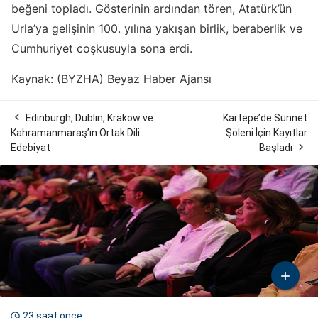
beğeni topladı. Gösterinin ardından tören, Atatürk’ün
Urla’ya gelişinin 100. yılına yakışan birlik, beraberlik ve
Cumhuriyet coşkusuyla sona erdi.
Kaynak: (BYZHA) Beyaz Haber Ajansı

Edinburgh, Dublin, Krakow ve
Kartepe’de Sünnet
Kahramanmaraş’ın Ortak Dili
Şöleni İçin Kayıtlar

Edebiyat
Başladı

23 saat önce
