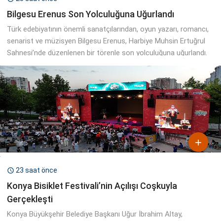
Bilgesu Erenus Son Yolculuğuna Uğurlandı
Türk edebiyatının önemli sanatçılarından, oyun yazarı, romancı,
senarist ve müzisyen Bilgesu Erenus, Harbiye Muhsin Ertuğrul
Sahnesi’nde düzenlenen bir törenle son yolculuğuna uğurlandı.

23 saat önce

Konya Bisiklet Festivali’nin Açılışı Coşkuyla
Gerçekleşti
Konya Büyükşehir Belediye Başkanı Uğur İbrahim Altay,