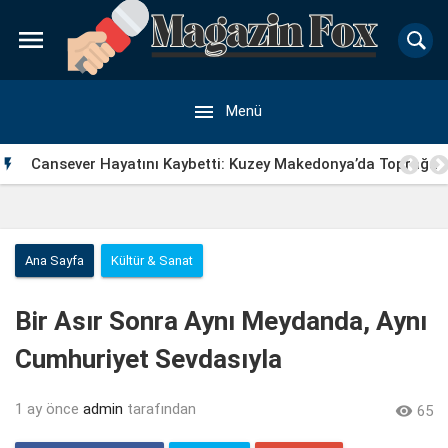


Menü
Cansever Hayatını Kaybetti: Kuzey Makedonya’da Toprağa

Verilecek
Ana Sayfa
Kültür & Sanat
Bir Asır Sonra Aynı Meydanda, Aynı
Cumhuriyet Sevdasıyla
1 ay önce
admin
tarafından

65