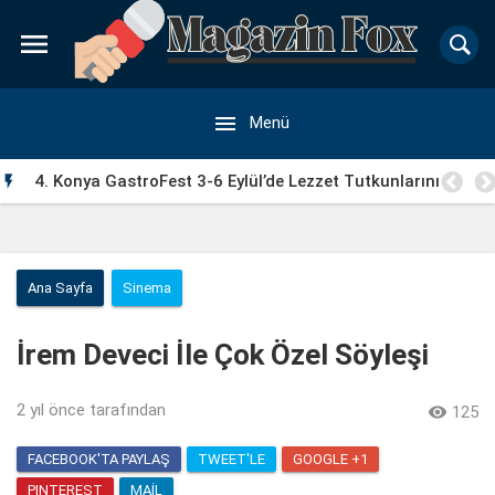


Menü
4. Konya GastroFest 3-6 Eylül’de Lezzet Tutkunlarını

Ağırlayacak
Ana Sayfa
Sinema
İrem Deveci İle Çok Özel Söyleşi
2 yıl önce
tarafından

125
FACEBOOK'TA PAYLAŞ
TWEET'LE
GOOGLE +1
PINTEREST
MAIL