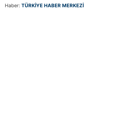
Haber:
TÜRKİYE HABER MERKEZİ

Duo Blanc & Noir Simply
Akbank’tan Diş
Classic konseri büyük ilgi gördü
Hekimlerine Özel

Kampanya
