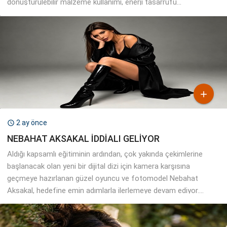
Aldığı kapsamlı eğitiminin ardından, çok yakında çekimlerine
başlanacak olan yeni bir dijital dizi için kamera karşısına
geçmeye hazırlanan güzel oyuncu ve fotomodel Nebahat
Aksakal, hedefine emin adımlarla ilerlemeye devam ediyor....

2 ay önce

GÜLŞAH HATUN… “YENİ BİR YILDIZ DOĞUYOR”
Güzelliği, zarafeti ve sahne enerjisiyle dikkatleri üzerine çeken
başarılı oyuncu Gülşah Hatun, çok yakında çekimlerine
başlanacak iddialı bir dijital diziyle izleyici karşısına çıkmaya
hazırlanıyor. Daha önce yer aldığı projelerde sergilediği...