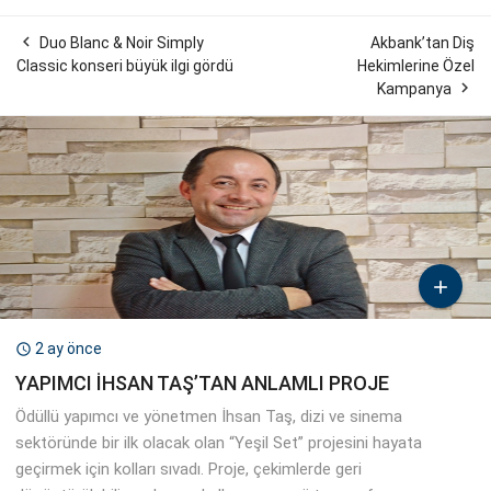
2 ay önce

YAPIMCI İHSAN TAŞ’TAN ANLAMLI PROJE
Ödüllü yapımcı ve yönetmen İhsan Taş, dizi ve sinema
sektöründe bir ilk olacak olan “Yeşil Set” projesini hayata
geçirmek için kolları sıvadı. Proje, çekimlerde geri
dönüştürülebilir malzeme kullanımı, enerji tasarrufu...

2 ay önce

NEBAHAT AKSAKAL İDDİALI GELİYOR