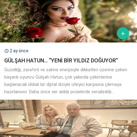

7 ay önce

HALİL ERGÜN VE TUĞÇE MARAŞ’TAN SİNEMA
TADINDA SOHBET
Türk sinemasının duayen isimlerinden Halil Ergün ile güzel
oyuncu Tuğçe Maraş, Taş Film’de keyifli bir sohbete imza attı.
Halil Ergün: “Sinema toplumun vicdanıdır” Sinemanın insan
ruhuna dokunan derin gücüne...