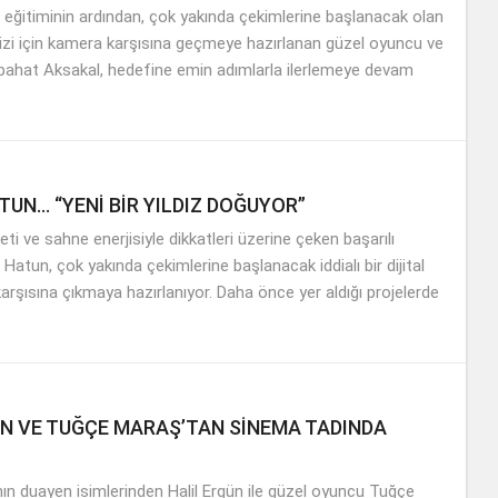
ı eğitiminin ardından, çok yakında çekimlerine başlanacak olan
l dizi için kamera karşısına geçmeye hazırlanan güzel oyuncu ve
ahat Aksakal, hedefine emin adımlarla ilerlemeye devam
UN… “YENİ BİR YILDIZ DOĞUYOR”
feti ve sahne enerjisiyle dikkatleri üzerine çeken başarılı
atun, çok yakında çekimlerine başlanacak iddialı bir dijital
i karşısına çıkmaya hazırlanıyor. Daha önce yer aldığı projelerde
ÜN VE TUĞÇE MARAŞ’TAN SİNEMA TADINDA
ın duayen isimlerinden Halil Ergün ile güzel oyuncu Tuğçe