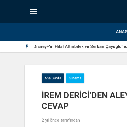

ANAS
Disney+’ın Hilal Altınbilek ve Serkan Çayoğlu’n

Ana Sayfa
Sinema
İREM DERİCİ’DEN AL
CEVAP
2 yıl önce
tarafından