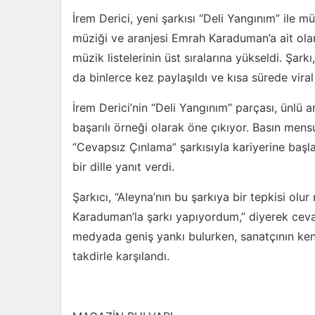
İrem Derici, yeni şarkısı “Deli Yangınım” ile
müziği ve aranjesi Emrah Karaduman’a ait ola
müzik listelerinin üst sıralarına yükseldi. Şar
da binlerce kez paylaşıldı ve kısa sürede vira
İrem Derici’nin “Deli Yangınım” parçası, ünlü a
başarılı örneği olarak öne çıkıyor. Basın mens
“Cevapsız Çınlama” şarkısıyla kariyerine başlad
bir dille yanıt verdi.
Şarkıcı, “Aleyna’nın bu şarkıya bir tepkisi ol
Karaduman’la şarkı yapıyordum,” diyerek cevap
medyada geniş yankı bulurken, sanatçının kend
takdirle karşılandı.