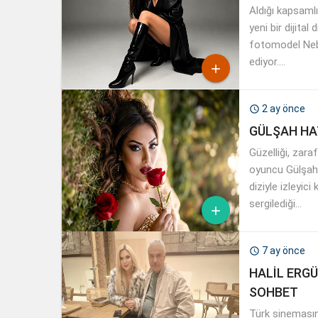
Aldığı kapsaml
yeni bir dijita
fotomodel Neb
ediyor....

2 ay önce

GÜLŞAH HAT
Güzelliği, zara
oyuncu Gülşah H
diziyle izleyic
sergilediği...

7 ay önce

HALİL ERG
SOHBET
Türk sinemasın