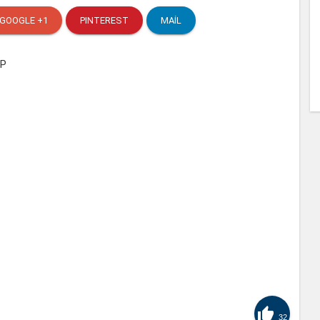
GOOGLE +1
PINTEREST
MAIL

32