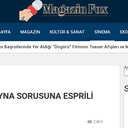
AYFA
MAGAZIN
KÜLTÜR & SANAT
SINEMA
EK
un Başrollerinde Yer Aldığı “Öngörü” Filminin Teaser Afişleri ve
A
EYNA SORUSUNA ESPRİLİ

2404