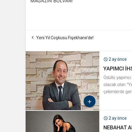
MAGAZİN BULVARI

Yeni Yıl Coşkusu Fişekhane’de!
2 ay önce

YAPIMCI İ
Ödüllü yapımcı
olacak olan “Ye
çekimlerde geri

2 ay önce

NEBAHAT A