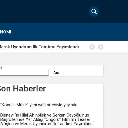
ONOMI
 Merak Uyandıran İlk Tanıtımı Yayımlandı
Macera, d
ra
Ara
Son Haberler
“Kocaeli Müze” yeni web sitesiyle yayında
Disney+’ın Hilal Altınbilek ve Serkan Çayoğlu’nun
Başrollerinde Yer Aldığı “Öngörü” Filminin Teaser
Afişleri ve Merak Uyandıran İlk Tanıtımı Yayımlandı