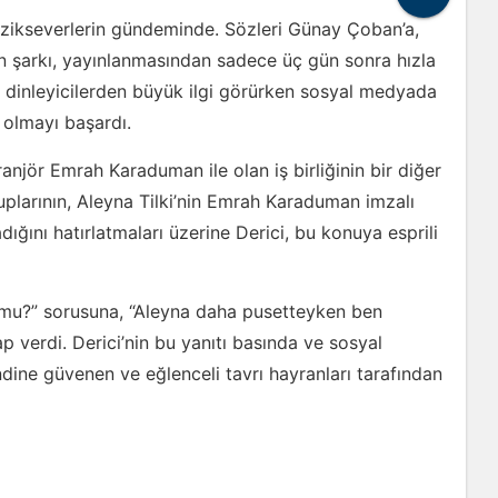
 müzikseverlerin gündeminde. Sözleri Günay Çoban’a,
n şarkı, yayınlanmasından sadece üç gün sonra hızla
kı, dinleyicilerden büyük ilgi görürken sosyal medyada
l olmayı başardı.
ranjör Emrah Karaduman ile olan iş birliğinin bir diğer
uplarının, Aleyna Tilki’nin Emrah Karaduman imzalı
ığını hatırlatmaları üzerine Derici, bu konuya esprili
ur mu?” sorusuna, “Aleyna daha pusetteyken ben
 verdi. Derici’nin bu yanıtı basında ve sosyal
ine güvenen ve eğlenceli tavrı hayranları tarafından