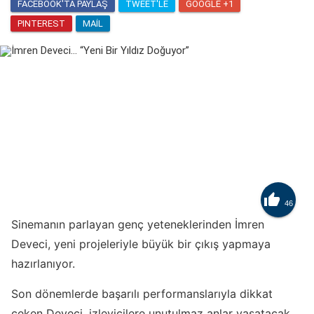
FACEBOOK'TA PAYLAŞ
TWEET'LE
GOOGLE +1
PINTEREST
MAIL

46
Sinemanın parlayan genç yeteneklerinden İmren
Deveci, yeni projeleriyle büyük bir çıkış yapmaya
hazırlanıyor.
Son dönemlerde başarılı performanslarıyla dikkat
çeken Deveci, izleyicilere unutulmaz anlar yaşatacak