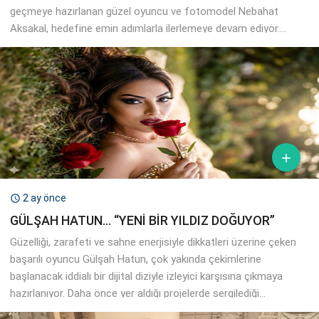
geçmeye hazırlanan güzel oyuncu ve fotomodel Nebahat
Aksakal, hedefine emin adımlarla ilerlemeye devam ediyor....

2 ay önce

GÜLŞAH HATUN… “YENİ BİR YILDIZ DOĞUYOR”
Güzelliği, zarafeti ve sahne enerjisiyle dikkatleri üzerine çeken
başarılı oyuncu Gülşah Hatun, çok yakında çekimlerine
başlanacak iddialı bir dijital diziyle izleyici karşısına çıkmaya
hazırlanıyor. Daha önce yer aldığı projelerde sergilediği...