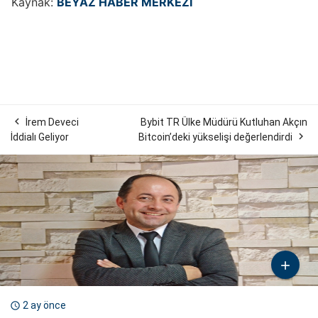
Kaynak:
BEYAZ HABER MERKEZİ

İrem Deveci
Bybit TR Ülke Müdürü Kutluhan Akçın

İddialı Geliyor
Bitcoin’deki yükselişi değerlendirdi

2 ay önce
