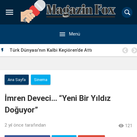


Menü
Türk Dünyası’nın Kalbi Keçiören’de Attı

Ana Sayfa
Sinema
İmren Deveci… “Yeni Bir Yıldız
Doğuyor”
2 yıl önce
tarafından

121