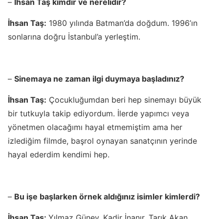
–
İhsan Taş kimdir ve nerelidir?
İhsan Taş:
1980 yılında Batman’da doğdum. 1996’ın
sonlarına doğru İstanbul’a yerleştim.
–
Sinemaya ne zaman ilgi duymaya başladınız?
İhsan Taş:
Çocukluğumdan beri hep sinemayı büyük
bir tutkuyla takip ediyordum. İlerde yapımcı veya
yönetmen olacağımı hayal etmemiştim ama her
izlediğim filmde, başrol oynayan sanatçının yerinde
hayal ederdim kendimi hep.
–
Bu işe başlarken örnek aldığınız isimler kimlerdi?
İhsan Taş:
Yılmaz Güney, Kadir İnanır, Tarık Akan,