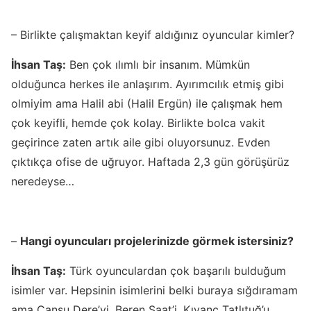
– Birlikte çalışmaktan keyif aldığınız oyuncular kimler?
İhsan Taş:
Ben çok ılımlı bir insanım. Mümkün
olduğunca herkes ile anlaşırım. Ayırımcılık etmiş gibi
olmiyim ama Halil abi (Halil Ergün) ile çalışmak hem
çok keyifli, hemde çok kolay. Birlikte bolca vakit
geçirince zaten artık aile gibi oluyorsunuz. Evden
çıktıkça ofise de uğruyor. Haftada 2,3 gün görüşürüz
neredeyse…
–
Hangi oyuncuları projelerinizde görmek istersiniz?
İhsan Taş:
Türk oyunculardan çok başarılı bulduğum
isimler var. Hepsinin isimlerini belki buraya sığdıramam
ama Cansu Dere’yi, Beren Saat’i, Kıvanç Tatlıtuğ’u,