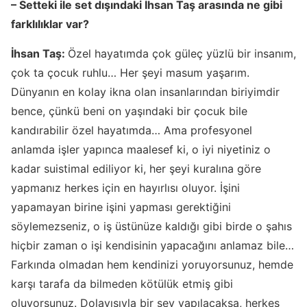
– Setteki ile set dışındaki İhsan Taş arasında ne gibi
farklılıklar var?
İhsan Taş:
Özel hayatımda çok güleç yüzlü bir insanım,
çok ta çocuk ruhlu… Her şeyi masum yaşarım.
Dünyanın en kolay ikna olan insanlarından biriyimdir
bence, çünkü beni on yaşındaki bir çocuk bile
kandırabilir özel hayatımda… Ama profesyonel
anlamda işler yapınca maalesef ki, o iyi niyetiniz o
kadar suistimal ediliyor ki, her şeyi kuralına göre
yapmanız herkes için en hayırlısı oluyor. İşini
yapamayan birine işini yapması gerektiğini
söylemezseniz, o iş üstünüze kaldığı gibi birde o şahıs
hiçbir zaman o işi kendisinin yapacağını anlamaz bile…
Farkında olmadan hem kendinizi yoruyorsunuz, hemde
karşı tarafa da bilmeden kötülük etmiş gibi
oluyorsunuz. Dolayısıyla bir şey yapılacaksa, herkes