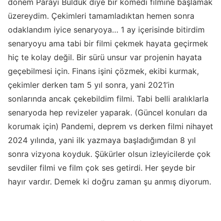
dönem Parayı Bulduk diye bir komedi filmine başlamak
üzereydim. Çekimleri tamamladıktan hemen sonra
odaklandım iyice senaryoya… 1 ay içerisinde bitirdim
senaryoyu ama tabi bir filmi çekmek hayata geçirmek
hiç te kolay değil. Bir sürü unsur var projenin hayata
geçebilmesi için. Finans işini çözmek, ekibi kurmak,
çekimler derken tam 5 yıl sonra, yani 2021’in
sonlarında ancak çekebildim filmi. Tabi belli aralıklarla
senaryoda hep revizeler yaparak. (Güncel konuları da
korumak için) Pandemi, deprem vs derken filmi nihayet
2024 yılında, yani ilk yazmaya başladığımdan 8 yıl
sonra vizyona koyduk. Şükürler olsun izleyicilerde çok
sevdiler filmi ve film çok ses getirdi. Her şeyde bir
hayır vardır. Demek ki doğru zaman şu anmış diyorum.