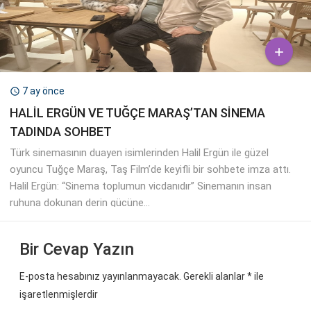

7 ay önce

HALİL ERGÜN VE TUĞÇE MARAŞ’TAN SİNEMA
TADINDA SOHBET
Türk sinemasının duayen isimlerinden Halil Ergün ile güzel
oyuncu Tuğçe Maraş, Taş Film’de keyifli bir sohbete imza attı.
Halil Ergün: “Sinema toplumun vicdanıdır” Sinemanın insan
ruhuna dokunan derin gücüne...
Bir Cevap Yazın
E-posta hesabınız yayınlanmayacak. Gerekli alanlar
*
ile
işaretlenmişlerdir