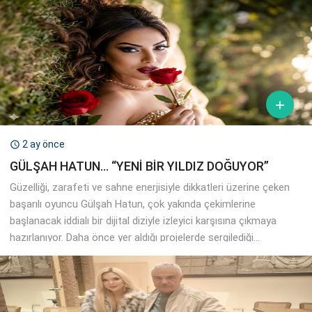

2 ay önce

GÜLŞAH HATUN… “YENİ BİR YILDIZ DOĞUYOR”
Güzelliği, zarafeti ve sahne enerjisiyle dikkatleri üzerine çeken
başarılı oyuncu Gülşah Hatun, çok yakında çekimlerine
başlanacak iddialı bir dijital diziyle izleyici karşısına çıkmaya
hazırlanıyor. Daha önce yer aldığı projelerde sergilediği...