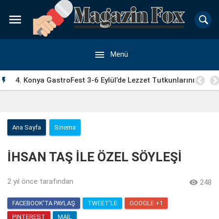


Menü
Manisa Büyükşehir’in Çocuk Şenlikleri Saruhanlı’da Yüzleri

Gülümsetti
Ana Sayfa
Sinema
İHSAN TAŞ İLE ÖZEL SÖYLEŞİ
2 yıl önce
tarafından

248
FACEBOOK'TA PAYLAŞ
TWEET'LE
GOOGLE +1
PINTEREST
MAIL