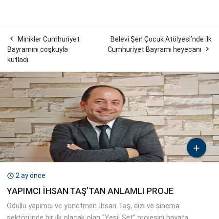

Minikler Cumhuriyet
Belevi Şen Çocuk Atölyesi’nde ilk

Bayramını coşkuyla
Cumhuriyet Bayramı heyecanı
kutladı

2 ay önce

YAPIMCI İHSAN TAŞ’TAN ANLAMLI PROJE
Ödüllü yapımcı ve yönetmen İhsan Taş, dizi ve sinema
sektöründe bir ilk olacak olan “Yeşil Set” projesini hayata