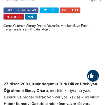

162
FACEBOOK'TA PAYLAŞ
TWEET'LE
GOOGLE +1
PINTEREST
MAIL

40
27 Nisan 2001, İzmir doğumlu Türk Dili ve Edebiyatı
Öğretmeni Simay Ohara
, mesleki kariyerine yazar,
sunucu ve model olarak yön veriyor. Yaklaşık iki yıldır
Haber Konseyi Gazetesi’nde köşe yazarlığı
yapan