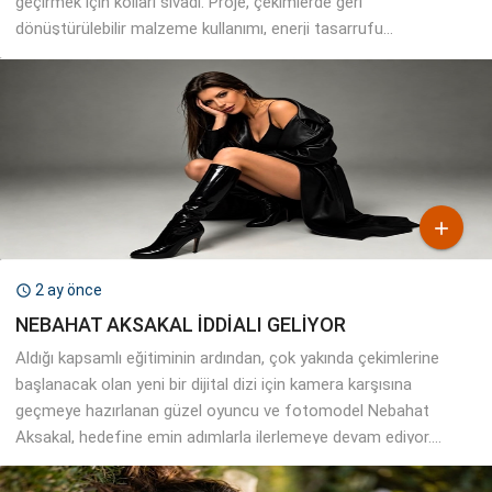
geçirmek için kolları sıvadı. Proje, çekimlerde geri
dönüştürülebilir malzeme kullanımı, enerji tasarrufu...

2 ay önce

NEBAHAT AKSAKAL İDDİALI GELİYOR
Aldığı kapsamlı eğitiminin ardından, çok yakında çekimlerine
başlanacak olan yeni bir dijital dizi için kamera karşısına
geçmeye hazırlanan güzel oyuncu ve fotomodel Nebahat
Aksakal, hedefine emin adımlarla ilerlemeye devam ediyor....