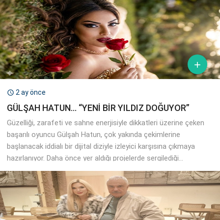

2 ay önce

GÜLŞAH HATUN… “YENİ BİR YILDIZ DOĞUYOR”
Güzelliği, zarafeti ve sahne enerjisiyle dikkatleri üzerine çeken
başarılı oyuncu Gülşah Hatun, çok yakında çekimlerine
başlanacak iddialı bir dijital diziyle izleyici karşısına çıkmaya
hazırlanıyor. Daha önce yer aldığı projelerde sergilediği...