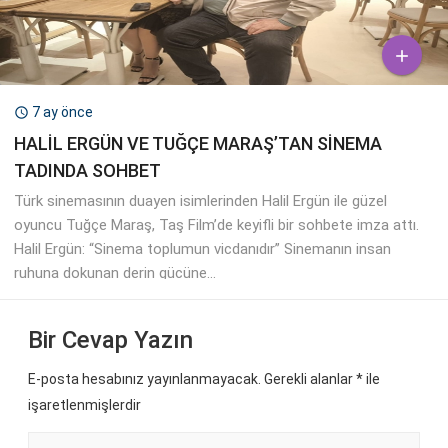

7 ay önce

HALİL ERGÜN VE TUĞÇE MARAŞ’TAN SİNEMA
TADINDA SOHBET
Türk sinemasının duayen isimlerinden Halil Ergün ile güzel
oyuncu Tuğçe Maraş, Taş Film’de keyifli bir sohbete imza attı.
Halil Ergün: “Sinema toplumun vicdanıdır” Sinemanın insan
ruhuna dokunan derin gücüne...
Bir Cevap Yazın
E-posta hesabınız yayınlanmayacak. Gerekli alanlar
*
ile
işaretlenmişlerdir