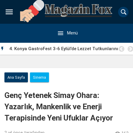


Menü
4. Konya GastroFest 3-6 Eylül’de Lezzet Tutkunlarını

Ağırlayacak
Ana Sayfa
Sinema
Genç Yetenek Simay Ohara:
Yazarlık, Mankenlik ve Enerji
Terapisinde Yeni Ufuklar Açıyor
2 yıl önce
tarafından