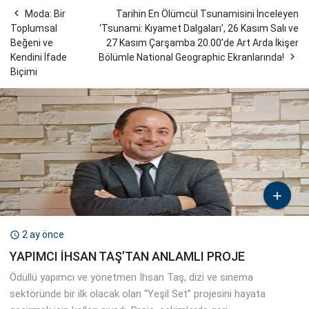

Moda: Bir
Tarihin En Ölümcül Tsunamisini İnceleyen
Toplumsal
‘Tsunami: Kıyamet Dalgaları’, 26 Kasım Salı ve
Beğeni ve
27 Kasım Çarşamba 20.00’de Art Arda İkişer

Kendini İfade
Bölümle National Geographic Ekranlarında!
Biçimi

2 ay önce

YAPIMCI İHSAN TAŞ’TAN ANLAMLI PROJE
Ödüllü yapımcı ve yönetmen İhsan Taş, dizi ve sinema
sektöründe bir ilk olacak olan “Yeşil Set” projesini hayata