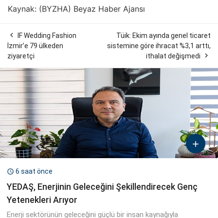
Kaynak: (BYZHA) Beyaz Haber Ajansı

IF Wedding Fashion
Tüik: Ekim ayında genel ticaret
İzmir’e 79 ülkeden
sistemine göre ihracat %3,1 arttı,

ziyaretçi
ithalat değişmedi

6 saat önce

YEDAŞ, Enerjinin Geleceğini Şekillendirecek Genç
Yetenekleri Arıyor
Enerji sektörünün geleceğini güçlü bir insan kaynağıyla