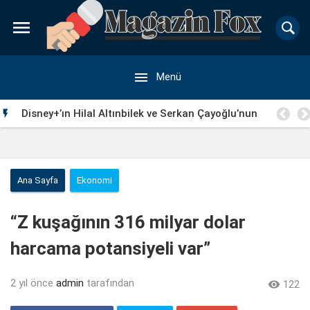


Menü
Disney+’ın Hilal Altınbilek ve Serkan Çayoğlu’nun

Başrollerinde Yer Aldığı “Öngörü” Filminin Teaser Afişleri
ve Merak Uyandıran İlk Tanıtımı Yayımlandı
Ana Sayfa
Ekonomi
“Z kuşağının 316 milyar dolar
harcama potansiyeli var”
2 yıl önce
admin
tarafından

122