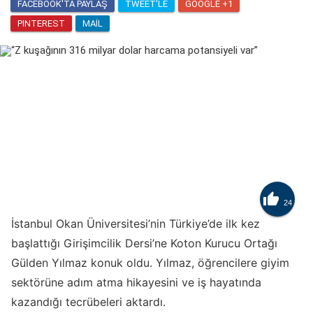
FACEBOOK'TA PAYLAŞ
TWEET'LE
GOOGLE +1
PINTEREST
MAIL

24
İstanbul Okan Üniversitesi’nin Türkiye’de ilk kez
başlattığı Girişimcilik Dersi’ne Koton Kurucu Ortağı
Gülden Yılmaz konuk oldu. Yılmaz, öğrencilere giyim
sektörüne adım atma hikayesini ve iş hayatında
kazandığı tecrübeleri aktardı.