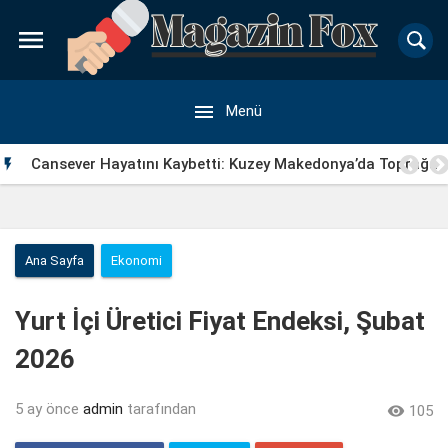


Menü
Cansever Hayatını Kaybetti: Kuzey Makedonya’da Toprağa

Verilecek
Ana Sayfa
Ekonomi
Yurt İçi Üretici Fiyat Endeksi, Şubat
2026
5 ay önce
admin
tarafından

105