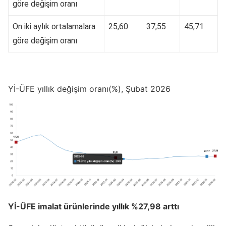
göre değişim oranı
On iki aylık ortalamalara
25,60
37,55
45,71
göre değişim oranı
Yİ-ÜFE yıllık değişim oranı(%), Şubat 2026
Yİ-ÜFE imalat ürünlerinde yıllık %27,98 arttı