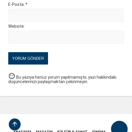
E-Posta: *
Website:
YORUM GÖNDER
sentiment_neutral
Bu yazıya henüz yorum yapılmamıştır, yazı hakkındaki
düşüncelerinizi paylaşmaktan çekinmeyin.
