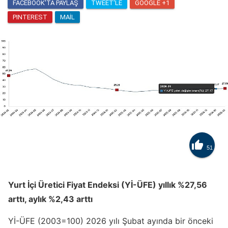
FACEBOOK'TA PAYLAŞ
TWEET'LE
GOOGLE +1
PINTEREST
MAIL

51
Yurt İçi Üretici Fiyat Endeksi (Yİ-ÜFE) yıllık %27,56
arttı, aylık %2,43 arttı
Yİ-ÜFE (2003=100) 2026 yılı Şubat ayında bir önceki