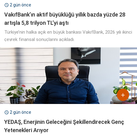
2 gün önce

VakıfBank’ın aktif büyüklüğü yıllık bazda yüzde 28
artışla 5,8 trilyon TL’yi aştı
Türkiye’nin halka açık en büyük bankası VakıfBank, 2026 yılı ikinci
çeyrek finansal sonuçlarını açıkladı.

2 gün önce

YEDAŞ, Enerjinin Geleceğini Şekillendirecek Genç
Yetenekleri Arıyor