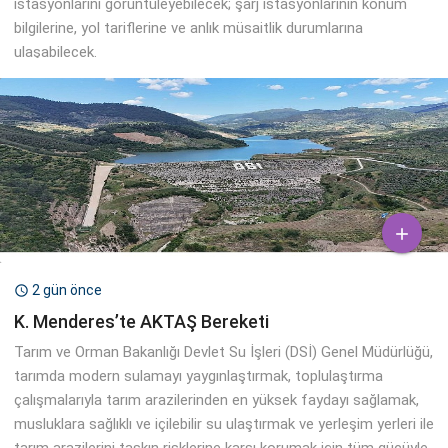
istasyonlarını görüntüleyebilecek; şarj istasyonlarının konum
bilgilerine, yol tariflerine ve anlık müsaitlik durumlarına
ulaşabilecek.

2 gün önce

K. Menderes’te AKTAŞ Bereketi
Tarım ve Orman Bakanlığı Devlet Su İşleri (DSİ) Genel Müdürlüğü,
tarımda modern sulamayı yaygınlaştırmak, toplulaştırma
çalışmalarıyla tarım arazilerinden en yüksek faydayı sağlamak,
musluklara sağlıklı ve içilebilir su ulaştırmak ve yerleşim yerleri ile
tarım arazilerini taşkın risklerine karşı korumak için tüm gücüyle