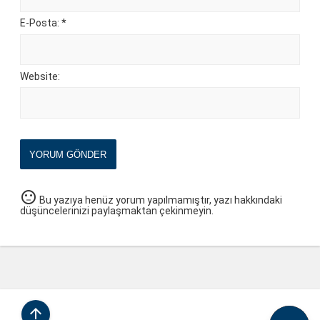
E-Posta: *
Website:
YORUM GÖNDER
sentiment_neutral
Bu yazıya henüz yorum yapılmamıştır, yazı hakkındaki
düşüncelerinizi paylaşmaktan çekinmeyin.
