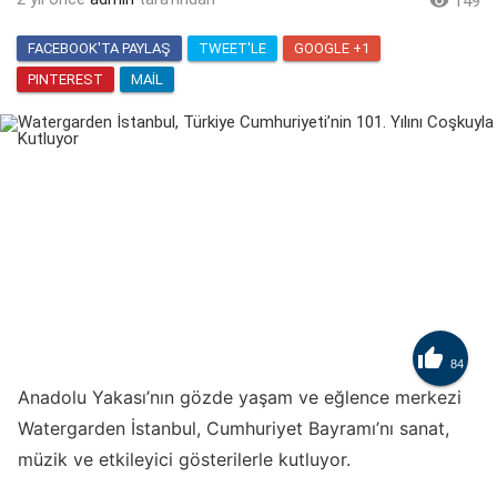

149
FACEBOOK'TA PAYLAŞ
TWEET'LE
GOOGLE +1
PINTEREST
MAIL

84
Anadolu Yakası’nın gözde yaşam ve eğlence merkezi
Watergarden İstanbul, Cumhuriyet Bayramı’nı sanat,
müzik ve etkileyici gösterilerle kutluyor.