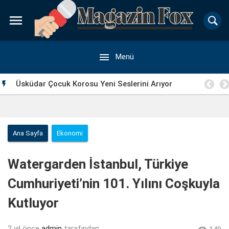


Menü
 2’
Üsküdar Çocuk Korosu Yeni Seslerini Arıyor

Ana Sayfa
Ekonomi
Watergarden İstanbul, Türkiye
Cumhuriyeti’nin 101. Yılını Coşkuyla
Kutluyor
2 yıl önce
admin
tarafından