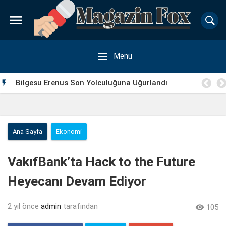


Menü
a
Bilgesu Erenus Son Yolculuğuna Uğurlandı

Ana Sayfa
Ekonomi
VakıfBank’ta Hack to the Future
Heyecanı Devam Ediyor
2 yıl önce
admin
tarafından

105