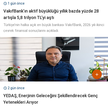
1 gün önce

VakıfBank’ın aktif büyüklüğü yıllık bazda yüzde 28
artışla 5,8 trilyon TL’yi aştı
Türkiye’nin halka açık en büyük bankası VakıfBank, 2026 yılı ikinci
çeyrek finansal sonuçlarını açıkladı.

2 gün önce

YEDAŞ, Enerjinin Geleceğini Şekillendirecek Genç
Yetenekleri Arıyor