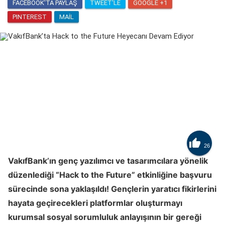
FACEBOOK'TA PAYLAŞ
TWEET'LE
GOOGLE +1
PINTEREST
MAIL

26
VakıfBank’ın genç yazılımcı ve tasarımcılara yönelik
düzenlediği “Hack to the Future” etkinliğine başvuru
sürecinde sona yaklaşıldı! Gençlerin yaratıcı fikirlerini
hayata geçirecekleri platformlar oluşturmayı
kurumsal sosyal sorumluluk anlayışının bir gereği