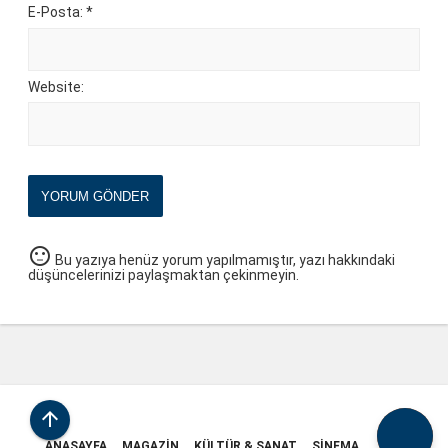
E-Posta: *
Website:
YORUM GÖNDER
sentiment_neutral
Bu yazıya henüz yorum yapılmamıştır, yazı hakkındaki
düşüncelerinizi paylaşmaktan çekinmeyin.

ANASAYFA
MAGAZIN
KÜLTÜR & SANAT
SINEMA