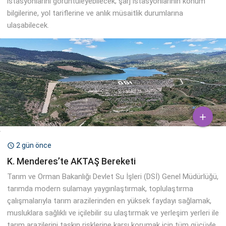
istasyonlarını görüntüleyebilecek; şarj istasyonlarının konum
bilgilerine, yol tariflerine ve anlık müsaitlik durumlarına
ulaşabilecek.

2 gün önce

K. Menderes’te AKTAŞ Bereketi
Tarım ve Orman Bakanlığı Devlet Su İşleri (DSİ) Genel Müdürlüğü,
tarımda modern sulamayı yaygınlaştırmak, toplulaştırma
çalışmalarıyla tarım arazilerinden en yüksek faydayı sağlamak,
musluklara sağlıklı ve içilebilir su ulaştırmak ve yerleşim yerleri ile
tarım arazilerini taşkın risklerine karşı korumak için tüm gücüyle