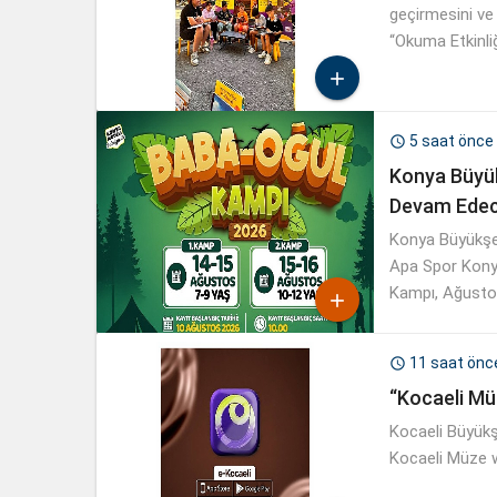
geçirmesini ve
“Okuma Etkinliği

5 saat önce

Konya Büyük
Devam Ede
Konya Büyükşeh
Apa Spor Konya
Kampı, Ağustos

11 saat önc

“Kocaeli Mü
Kocaeli Büyükşe
Kocaeli Müze w