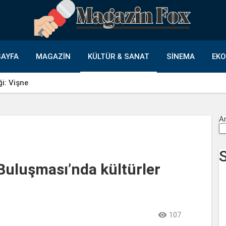
AYFA
MAGAZIN
KÜLTÜR & SANAT
SINEMA
EK
ği: Vişne
A
 Buluşması’nda kültürler

107