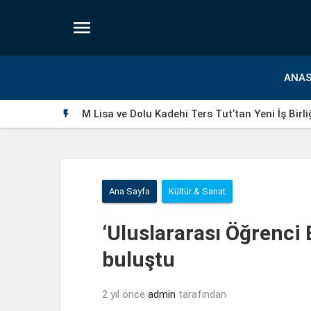

ANAS
M Lisa ve Dolu Kadehi Ters Tut’tan Yeni İş Birli

Ana Sayfa
Kültür & Sanat
‘Uluslararası Öğrenci
buluştu
2 yıl önce
admin
tarafından