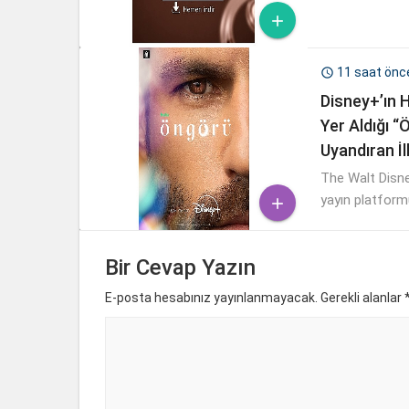

11 saat önc

Disney+’ın H
Yer Aldığı “
Uyandıran İl
The Walt Disne
yayın platformu 

izleyicilerle b
Bir Cevap Yazın
E-posta hesabınız yayınlanmayacak. Gerekli alanlar