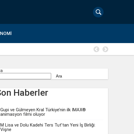
ONOMI
Gözde Demi
ra
Ara
Son Haberler
Gupi ve Gülmeyen Kral Türkiye’nin ilk IMAX®
animasyon filmi oluyor
M Lisa ve Dolu Kadehi Ters Tut’tan Yeni İş Birliği:
Vişne