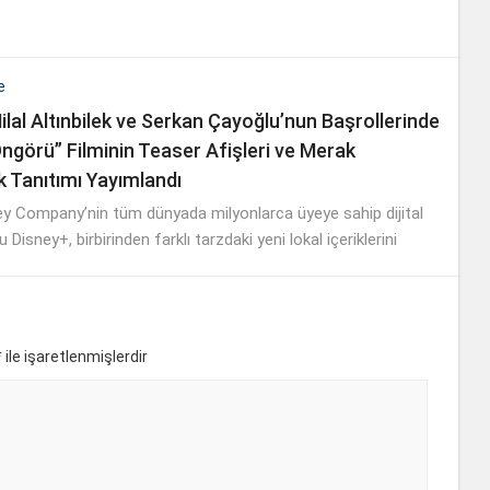
e
ilal Altınbilek ve Serkan Çayoğlu’nun Başrollerinde
Öngörü” Filminin Teaser Afişleri ve Merak
k Tanıtımı Yayımlandı
y Company’nin tüm dünyada milyonlarca üyeye sahip dijital
Disney+, birbirinden farklı tarzdaki yeni lokal içeriklerini
uluşturmaya devam ediyor.
*
ile işaretlenmişlerdir