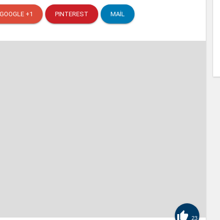
GOOGLE +1
PINTEREST
MAIL

23