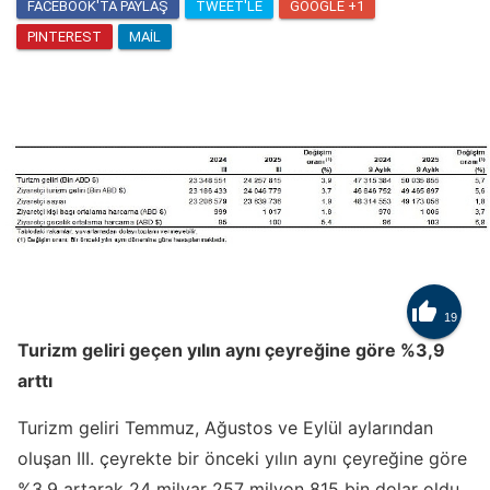
FACEBOOK'TA PAYLAŞ
TWEET'LE
GOOGLE +1
PINTEREST
MAIL

19
Turizm geliri geçen yılın aynı çeyreğine göre %3,9
arttı
Turizm geliri Temmuz, Ağustos ve Eylül aylarından
oluşan III. çeyrekte bir önceki yılın aynı çeyreğine göre
%3,9 artarak 24 milyar 257 milyon 815 bin dolar oldu.