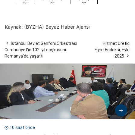
Kaynak: (BYZHA) Beyaz Haber Ajansı

İstanbul Devlet Senfoni Orkestrası
Hizmet Üretici
Cumhuriyet’in 102. yıl coşkusunu
Fiyat Endeksi, Eylül

Romanya’da yaşattı
2025

10 saat önce
