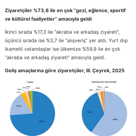
Ziyaretçiler %73,8 ile en çok “gezi, eğlence, sportif
ve kültürel faaliyetler” amacıyla geldi
İkinci sırada %17,3 ile “akraba ve arkadaş ziyareti”,
üçüncü sırada ise %3,7 ile “alışveriş” yer aldı. Yurt dışı
ikametli vatandaşlar ise ülkemize %59,9 ile en çok
“akraba ve arkadaş ziyareti” amacıyla geldi.
Geliş amaçlarına göre ziyaretçiler, III. Çeyrek, 2025