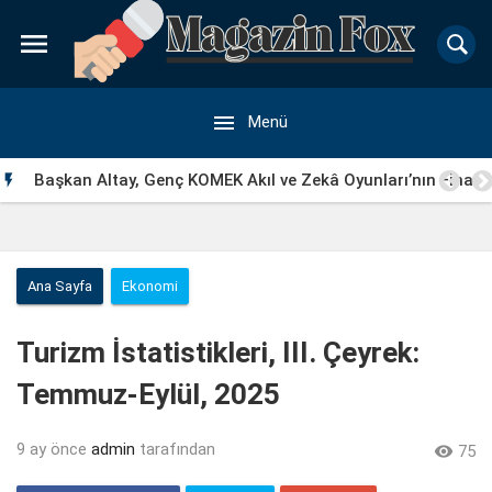


Menü
Başkan Altay, Genç KOMEK Akıl ve Zekâ Oyunları’nın Final

Turunda Öğrencilerin Heyecanını Paylaştı
Ana Sayfa
Ekonomi
Turizm İstatistikleri, III. Çeyrek:
Temmuz-Eylül, 2025
9 ay önce
admin
tarafından

75