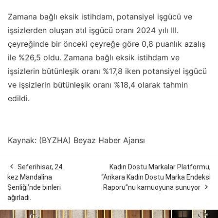
Zamana bağlı eksik istihdam, potansiyel işgücü ve
işsizlerden oluşan atıl işgücü oranı 2024 yılı III.
çeyreğinde bir önceki çeyreğe göre 0,8 puanlık azalış
ile %26,5 oldu. Zamana bağlı eksik istihdam ve
işsizlerin bütünleşik oranı %17,8 iken potansiyel işgücü
ve işsizlerin bütünleşik oranı %18,4 olarak tahmin
edildi.
Kaynak: (BYZHA) Beyaz Haber Ajansı

Seferihisar, 24.
Kadın Dostu Markalar Platformu,
kez Mandalina
“Ankara Kadın Dostu Marka Endeksi

Şenliği’nde binleri
Raporu”nu kamuoyuna sunuyor
ağırladı.