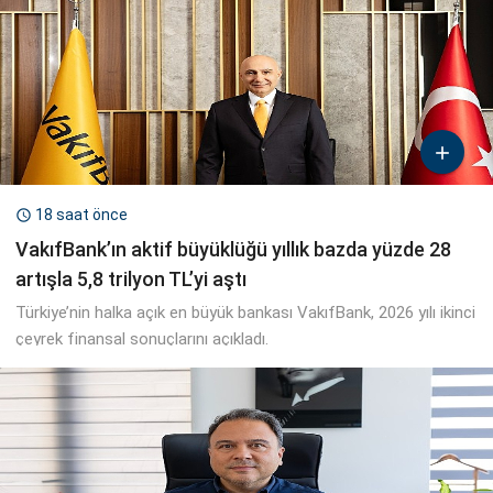

18 saat önce

VakıfBank’ın aktif büyüklüğü yıllık bazda yüzde 28
artışla 5,8 trilyon TL’yi aştı
Türkiye’nin halka açık en büyük bankası VakıfBank, 2026 yılı ikinci
çeyrek finansal sonuçlarını açıkladı.