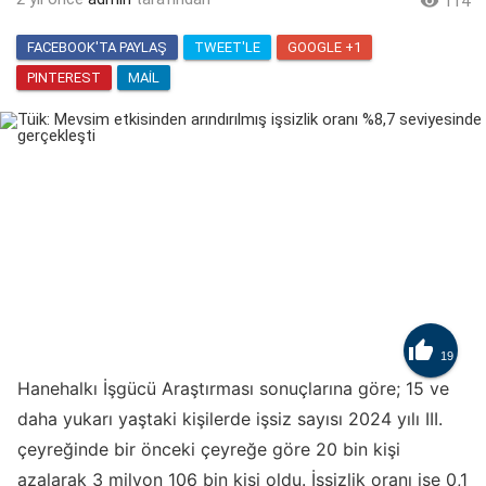

114
FACEBOOK'TA PAYLAŞ
TWEET'LE
GOOGLE +1
PINTEREST
MAIL

19
Hanehalkı İşgücü Araştırması sonuçlarına göre; 15 ve
daha yukarı yaştaki kişilerde işsiz sayısı 2024 yılı III.
çeyreğinde bir önceki çeyreğe göre 20 bin kişi
azalarak 3 milyon 106 bin kişi oldu. İşsizlik oranı ise 0,1