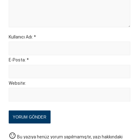
Kullanıcı Adı: *
E-Posta: *
Website:
YORUM GÖNDER
sentiment_neutral
Bu yazıya henüz yorum yapılmamıştır, yazı hakkındaki