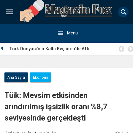


Menü
Türk Dünyası’nın Kalbi Keçiören’de Attı

Ana Sayfa
Ekonomi
Tüik: Mevsim etkisinden
arındırılmış işsizlik oranı %8,7
seviyesinde gerçekleşti
2 yıl önce
admin
tarafından