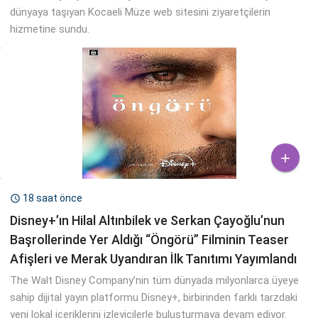
dünyaya taşıyan Kocaeli Müze web sitesini ziyaretçilerin
hizmetine sundu.

18 saat önce

Disney+’ın Hilal Altınbilek ve Serkan Çayoğlu’nun
Başrollerinde Yer Aldığı “Öngörü” Filminin Teaser
Afişleri ve Merak Uyandıran İlk Tanıtımı Yayımlandı
The Walt Disney Company’nin tüm dünyada milyonlarca üyeye
sahip dijital yayın platformu Disney+, birbirinden farklı tarzdaki
yeni lokal içeriklerini izleyicilerle buluşturmaya devam ediyor.