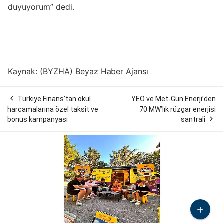
duyuyorum” dedi.
Kaynak: (BYZHA) Beyaz Haber Ajansı

Türkiye Finans’tan okul
YEO ve Met-Gün Enerji’den
harcamalarına özel taksit ve
70 MW’lık rüzgar enerjisi

bonus kampanyası
santrali
