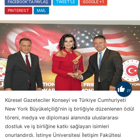
FACEBOOK'TA PAYLAŞ
TWEET'LE
GOOGLE +1
PINTEREST
MAIL

27
Küresel Gazeteciler Konseyi ve Türkiye Cumhuriyeti
New York Büyükelçiliği’nin iş birliğiyle düzenlenen ödül
töreni, medya ve diplomasi alanında uluslararası
dostluk ve iş birliğine katkı sağlayan isimleri
onurlandırdı. İstinye Üniversitesi İletişim Fakültesi