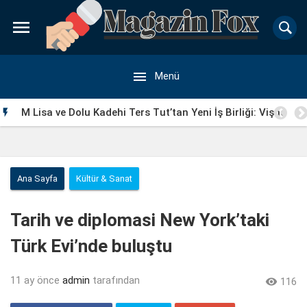


Menü
M Lisa ve Dolu Kadehi Ters Tut’tan Yeni İş Birliği: Vişne

Ana Sayfa
Kültür & Sanat
Tarih ve diplomasi New York’taki
Türk Evi’nde buluştu
11 ay önce
admin
tarafından

116