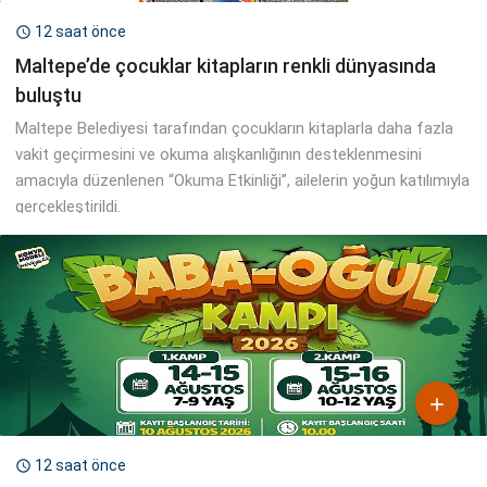
12 saat önce

Maltepe’de çocuklar kitapların renkli dünyasında
buluştu
Maltepe Belediyesi tarafından çocukların kitaplarla daha fazla
vakit geçirmesini ve okuma alışkanlığının desteklenmesini
amacıyla düzenlenen “Okuma Etkinliği”, ailelerin yoğun katılımıyla
gerçekleştirildi.

12 saat önce
