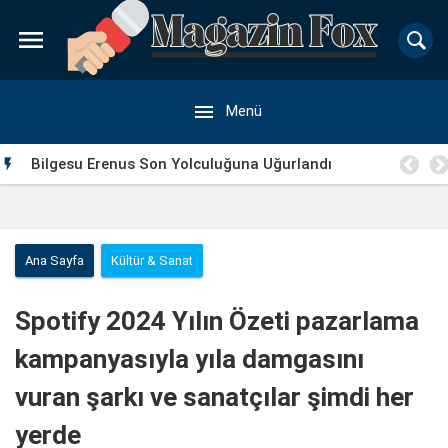


Menü
a
Bilgesu Erenus Son Yolculuğuna Uğurlandı

Ana Sayfa
Kültür & Sanat
Spotify 2024 Yılın Özeti pazarlama
kampanyasıyla yıla damgasını
vuran şarkı ve sanatçılar şimdi her
yerde