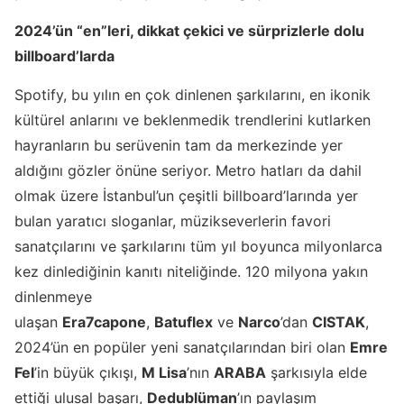
2024’ün “en”leri, dikkat çekici ve sürprizlerle dolu
billboard’larda
Spotify, bu yılın en çok dinlenen şarkılarını, en ikonik
kültürel anlarını ve beklenmedik trendlerini kutlarken
hayranların bu serüvenin tam da merkezinde yer
aldığını gözler önüne seriyor. Metro hatları da dahil
olmak üzere İstanbul’un çeşitli billboard’larında yer
bulan yaratıcı sloganlar, müzikseverlerin favori
sanatçılarını ve şarkılarını tüm yıl boyunca milyonlarca
kez dinlediğinin kanıtı niteliğinde. 120 milyona yakın
dinlenmeye
ulaşan
Era7capone
,
Batuflex
ve
Narco
’dan
CISTAK
,
2024’ün en popüler yeni sanatçılarından biri olan
Emre
Fel
’in büyük çıkışı,
M Lisa
’nın
ARABA
şarkısıyla elde
ettiği ulusal başarı,
Dedublüman
’ın paylaşım