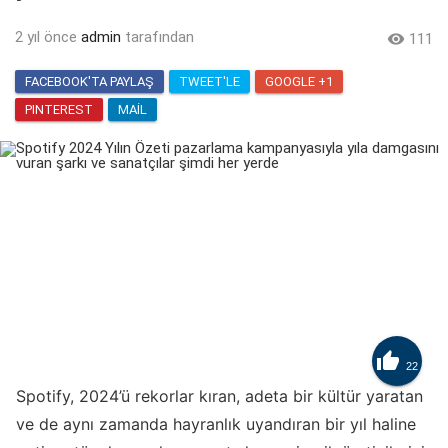
2 yıl önce
admin
tarafından

111
FACEBOOK'TA PAYLAŞ
TWEET'LE
GOOGLE +1
PINTEREST
MAIL

22
Spotify, 2024’ü rekorlar kıran, adeta bir kültür yaratan
ve de aynı zamanda hayranlık uyandıran bir yıl haline