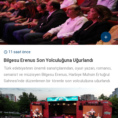

11 saat önce

Bilgesu Erenus Son Yolculuğuna Uğurlandı
Türk edebiyatının önemli sanatçılarından, oyun yazarı, romancı,
senarist ve müzisyen Bilgesu Erenus, Harbiye Muhsin Ertuğrul
Sahnesi’nde düzenlenen bir törenle son yolculuğuna uğurlandı.