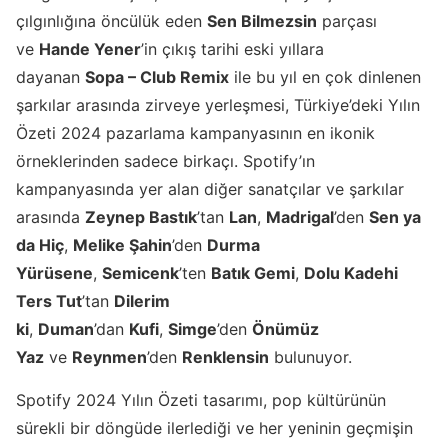
çılgınlığına öncülük eden
Sen Bilmezsin
parçası
ve
Hande Yener
’in çıkış tarihi eski yıllara
dayanan
Sopa – Club Remix
ile bu yıl en çok dinlenen
şarkılar arasında zirveye yerleşmesi, Türkiye’deki Yılın
Özeti 2024 pazarlama kampanyasının en ikonik
örneklerinden sadece birkaçı. Spotify’ın
kampanyasında yer alan diğer sanatçılar ve şarkılar
arasında
Zeynep Bastık
’tan
Lan
,
Madrigal
’den
Sen ya
da Hiç
,
Melike Şahin
’den
Durma
Yürüsene
,
Semicenk
’ten
Batık Gemi
,
Dolu Kadehi
Ters Tut
’tan
Dilerim
ki
,
Duman
’dan
Kufi
,
Simge
’den
Önümüz
Yaz
ve
Reynmen
’den
Renklensin
bulunuyor.
Spotify 2024 Yılın Özeti tasarımı, pop kültürünün
sürekli bir döngüde ilerlediği ve her yeninin geçmişin