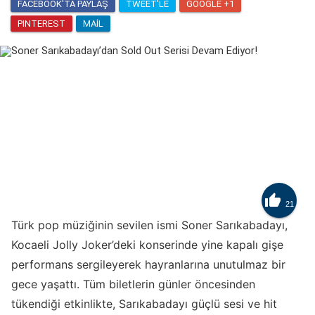
FACEBOOK'TA PAYLAŞ
TWEET'LE
GOOGLE +1
PINTEREST
MAIL

21
Türk pop müziğinin sevilen ismi Soner Sarıkabadayı,
Kocaeli Jolly Joker’deki konserinde yine kapalı gişe
performans sergileyerek hayranlarına unutulmaz bir
gece yaşattı. Tüm biletlerin günler öncesinden
tükendiği etkinlikte, Sarıkabadayı güçlü sesi ve hit