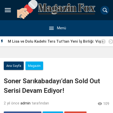


Menü
M Lisa ve Dolu Kadehi Ters Tut’tan Yeni İş Birliği: Vişne

Ana Sayfa
Magazin
Soner Sarıkabadayı’dan Sold Out
Serisi Devam Ediyor!
2 yıl önce
admin
tarafından

109