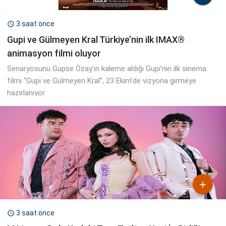
3 saat önce

Gupi ve Gülmeyen Kral Türkiye’nin ilk IMAX®
animasyon filmi oluyor
Senaryosunu Gupse Özay’ın kaleme aldığı Gupi’nin ilk sinema
filmi “Gupi ve Gülmeyen Kral”, 23 Ekim’de vizyona girmeye
hazırlanıyor.

3 saat önce
