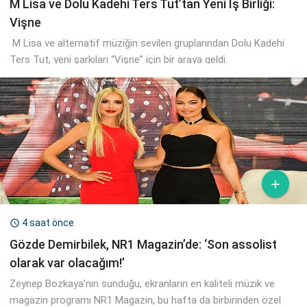
M Lisa ve Dolu Kadehi Ters Tut’tan Yeni İş Birliği:
Vişne
M Lisa ve alternatif müziğin sevilen gruplarından Dolu Kadehi
Ters Tut, yeni şarkıları “Vişne” için bir araya geldi.

4 saat önce

Gözde Demirbilek, NR1 Magazin’de: ‘Son assolist
olarak var olacağım!’
Zeynep Bozkaya’nın sunduğu, ekranların en kaliteli müzik ve
magazin programı NR1 Magazin, bu hafta da birbirinden özel