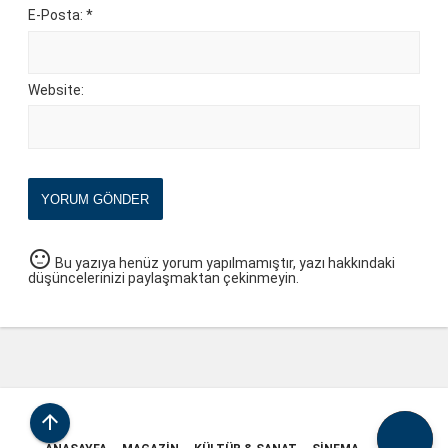
E-Posta: *
Website:
YORUM GÖNDER
sentiment_neutral
Bu yazıya henüz yorum yapılmamıştır, yazı hakkındaki
düşüncelerinizi paylaşmaktan çekinmeyin.
