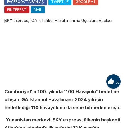
FACEBOOK'TA PAYLAŞ
TWEET'LE
GOOGLE +1
PINTEREST
MAIL

27
Cumhuriyet’in 100. yılında “100 Havayolu” hedefine
ulaşan İGA İstanbul Havalimanı, 2024 yılı için
hedeflediği 110 havayoluna da sene bitmeden erişti.
Yunanistan merkezli SKY express, ülkenin başkenti
Atina’dan İstanbul’a ilk seferini 12 Kasım’da