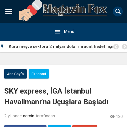


Menü
l
Kuru meyve sektörü 2 milyar dolar ihracat hedefi için

Ankara’dan destek istedi
Ana Sayfa
Ekonomi
SKY express, İGA İstanbul
Havalimanı’na Uçuşlara Başladı
2 yıl önce
admin
tarafından

130