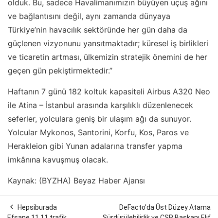
olduk. Bu, sadece Havalimanımızın büyüyen uçuş ağını
ve bağlantısını değil, aynı zamanda dünyaya
Türkiye’nin havacılık sektöründe her gün daha da
güçlenen vizyonunu yansıtmaktadır; küresel iş birlikleri
ve ticaretin artması, ülkemizin stratejik önemini de her
geçen gün pekiştirmektedir.”
Haftanın 7 günü 182 koltuk kapasiteli Airbus A320 Neo
ile Atina – İstanbul arasında karşılıklı düzenlenecek
seferler, yolculara geniş bir ulaşım ağı da sunuyor.
Yolcular Mykonos, Santorini, Korfu, Kos, Paros ve
Herakleion gibi Yunan adalarına transfer yapma
imkânına kavuşmuş olacak.
Kaynak: (BYZHA) Beyaz Haber Ajansı

Hepsiburada
DeFacto’da Üst Düzey Atama
Efsane 11.11 trafik
Sürdürülebilirlik ve CSR Başkanı Elif