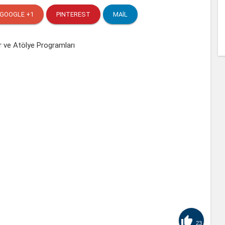
GOOGLE +1
PINTEREST
MAIL

23