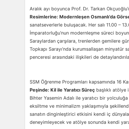
Aralık ayı boyunca Prof. Dr. Tarkan Okçuoğlu
Resimlerine: Modernleşen Osmanlı’da Görse
sanatseverlerle buluşacak. Her salı 11.00 – 13
İmparatorluğu’nun modernleşme süreci boyunc
Saraylardan çarşılara, trenlerden gemilere gü
Topkapı Sarayı’nda kurumsallaşan minyatür sa
penceresi arasındaki ilişkileri de detaylandırıl
SSM Öğrenme Programları kapsamında 16 Ka
Peşinde: Kil ile Yaratıcı Süreç
başlıklı atölye
Bihter Yasemin Adalı ile yaratıcı bir yolculuğa
eksiltme ve minimalizm yaklaşımıyla şekillend
sanatın dinginleştirici etkisini kendi iç dünyala
deneyimleyecek ve atölye sonunda kendi yarat