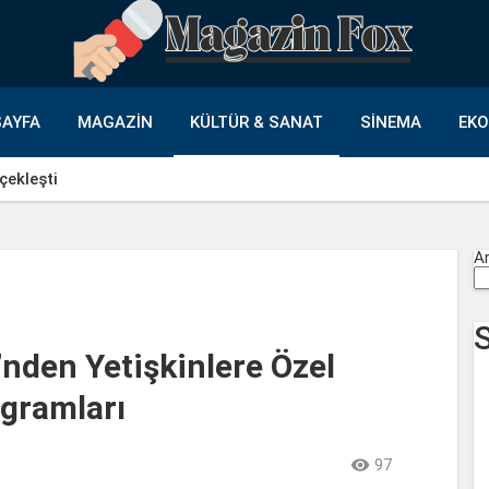
AYFA
MAGAZIN
KÜLTÜR & SANAT
SINEMA
EK
çekleşti
A
nden Yetişkinlere Özel
ogramları

97