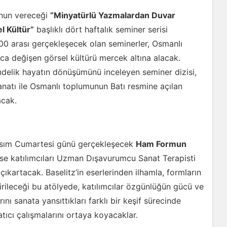
’nun vereceği
“Minyatürlü Yazmalardan Duvar
l Kültür”
başlıklı dört haftalık seminer serisi
.00 arası gerçekleşecek olan seminerler, Osmanlı
a değişen görsel kültürü mercek altına alacak.
ndelik hayatın dönüşümünü inceleyen seminer dizisi,
natı ile Osmanlı toplumunun Batı resmine açılan
acak.
sım Cumartesi günü gerçekleşecek
Ham Formun
 ise katılımcıları Uzman Dışavurumcu Sanat Terapisti
 çıkartacak. Baselitz’in eserlerinden ilhamla, formların
irileceği bu atölyede, katılımcılar özgünlüğün gücü ve
rını sanata yansıttıkları farklı bir keşif sürecinde
ıcı çalışmalarını ortaya koyacaklar.