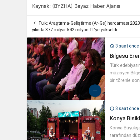
Kaynak: (BYZHA) Beyaz Haber Ajansı

Tüik: Araştırma-Geliştirme (Ar-Ge) harcaması 2023
yılında 377 milyar 542 milyon TL’ye yükseldi
3 saat önce

Bilgesu Ere
Türk edebiyatı
müzisyen Bilge
bir törenle son

3 saat önce

Konya Bisikl
Konya Büyükşeh
tarafından düze