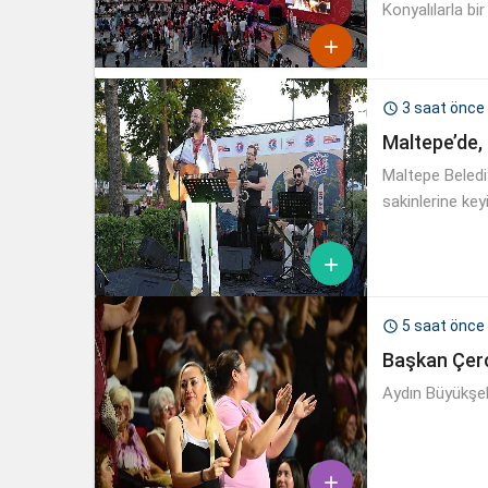
Konyalılarla bir

3 saat önce

Maltepe’de, 
Maltepe Belediy
sakinlerine ke

5 saat önce

Başkan Çerç
Aydın Büyükşeh
