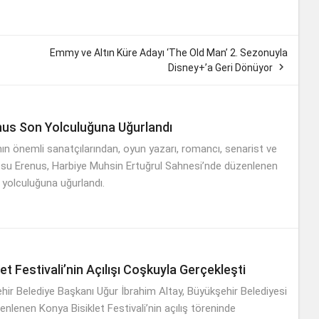
Emmy ve Altın Küre Adayı ‘The Old Man’ 2. Sezonuyla

Disney+’a Geri Dönüyor
nus Son Yolculuğuna Uğurlandı
nın önemli sanatçılarından, oyun yazarı, romancı, senarist ve
su Erenus, Harbiye Muhsin Ertuğrul Sahnesi’nde düzenlenen
 yolculuğuna uğurlandı.
et Festivali’nin Açılışı Coşkuyla Gerçekleşti
ir Belediye Başkanı Uğur İbrahim Altay, Büyükşehir Belediyesi
nlenen Konya Bisiklet Festivali’nin açılış töreninde