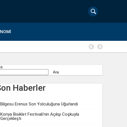
ONOMI
Maltepe’de
ra
Ara
Son Haberler
Bilgesu Erenus Son Yolculuğuna Uğurlandı
Konya Bisiklet Festivali’nin Açılışı Coşkuyla
Gerçekleşti