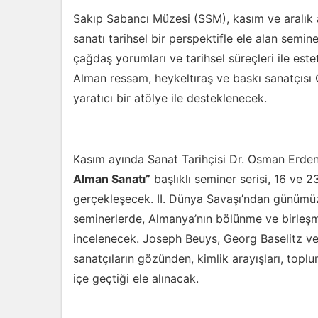
Sakıp Sabancı Müzesi (SSM), kasım ve aralık ay
sanatı tarihsel bir perspektifle ele alan semin
çağdaş yorumları ve tarihsel süreçleri ile est
Alman ressam, heykeltıraş ve baskı sanatçısı G
yaratıcı bir atölye ile desteklenecek.
Kasım ayında Sanat Tarihçisi Dr. Osman Erden
Alman Sanatı”
başlıklı seminer serisi, 16 ve 2
gerçekleşecek. II. Dünya Savaşı’ndan günümü
seminerlerde, Almanya’nın bölünme ve birleşme
incelenecek. Joseph Beuys, Georg Baselitz v
sanatçıların gözünden, kimlik arayışları, toplu
içe geçtiği ele alınacak.