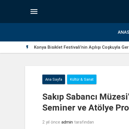

ANAS
Konya Bisiklet Festivali’nin Açılışı Coşkuyla Ger

Ana Sayfa
Kültür & Sanat
Sakıp Sabancı Müzesi’
Seminer ve Atölye Pr
2 yıl önce
admin
tarafından