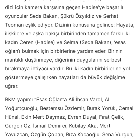
dizi için kamera karşısına geçen Hadise’ye başarılı
oyuncular Seda Bakan, Şükrü Özyıldız ve Serhat
Teoman eşlik ediyor. Dizinin konusuna gelince: Hayata,
ilişkilere ve aşka bakışı birbirinden tamamen farklı iki
kadın Ceren (Hadise) ve Selma (Seda Bakan), ‘esas
oğlan’ı bulmak için birbirlerine yardım eder. Birinin
mantıklı düşünmeye, diğerinin duygularını serbest
bırakmaya ihtiyacı vardır. Bu iki kadın birbirilerine yol
göstermeye çalışırken hayatları da büyük değişime
uğrar.
BKM yapımı “Esas Oğlan”a Ali İhsan Varol, Ali
Yoğurtçuoğlu, Bestemsu Özdemir, Burak Yörük, Cemal
Hünal, Ekin Mert Daymaz, Evren Duyal, Fırat Çelik,
Gürgen Öz, İsmail Demirci, Kubilay Aka, Mert
Yavuzcan, Özgün Çoban, Rıza Kocaoğlu, Sena Vurgun,