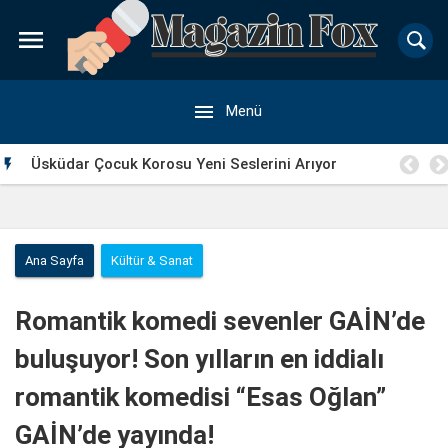


Menü
 2’
Üsküdar Çocuk Korosu Yeni Seslerini Arıyor

Ana Sayfa
Kültür & Sanat
Romantik komedi sevenler GAİN’de
buluşuyor! Son yılların en iddialı
romantik komedisi “Esas Oğlan”
GAİN’de yayında!