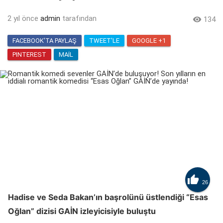
2 yıl önce
admin
tarafından

134
FACEBOOK'TA PAYLAŞ
TWEET'LE
GOOGLE +1
PINTEREST
MAIL

26
Hadise ve Seda Bakan’ın başrolünü üstlendiği “Esas
Oğlan” dizisi GAİN izleyicisiyle buluştu