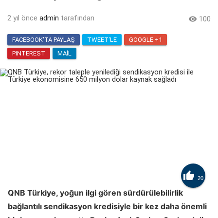
2 yıl önce
admin
tarafından

100
FACEBOOK'TA PAYLAŞ
TWEET'LE
GOOGLE +1
PINTEREST
MAIL

20
QNB Türkiye, yoğun ilgi gören sürdürülebilirlik
bağlantılı sendikasyon kredisiyle bir kez daha önemli