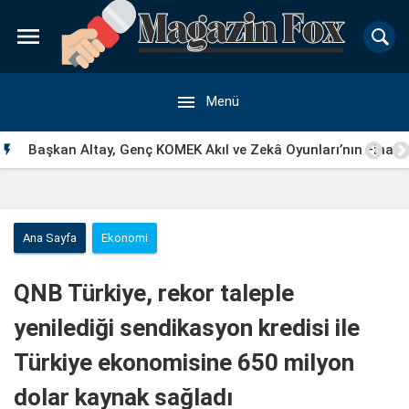


Menü
Başkan Altay, Genç KOMEK Akıl ve Zekâ Oyunları’nın Final

Turunda Öğrencilerin Heyecanını Paylaştı
Ana Sayfa
Ekonomi
QNB Türkiye, rekor taleple
yenilediği sendikasyon kredisi ile
Türkiye ekonomisine 650 milyon
dolar kaynak sağladı