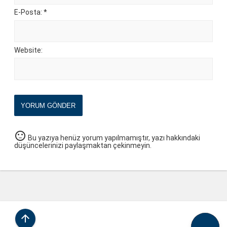
E-Posta: *
Website:
YORUM GÖNDER
sentiment_neutral
Bu yazıya henüz yorum yapılmamıştır, yazı hakkındaki
düşüncelerinizi paylaşmaktan çekinmeyin.
