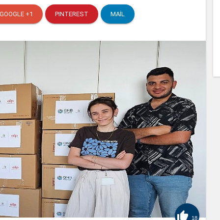
GOOGLE +1
PINTEREST
MAIL

18