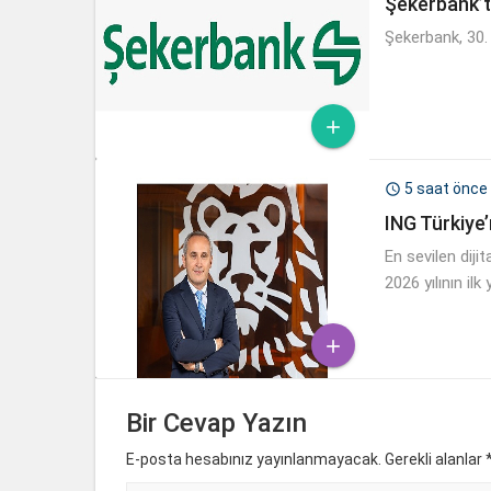
Şekerbank’ta
Şekerbank, 30.

5 saat önce

ING Türkiye’
En sevilen diji
2026 yılının ilk

Bir Cevap Yazın
E-posta hesabınız yayınlanmayacak. Gerekli alanlar