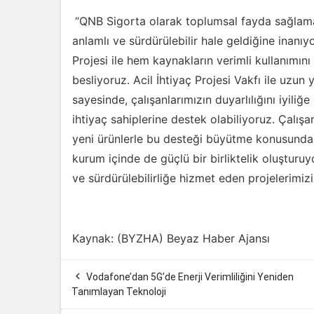
“QNB Sigorta olarak toplumsal fayda sağlaman
anlamlı ve sürdürülebilir hale geldiğine inan
Projesi ile hem kaynakların verimli kullanımı
besliyoruz. Acil İhtiyaç Projesi Vakfı ile uzun 
sayesinde, çalışanlarımızın duyarlılığını iyiliğ
ihtiyaç sahiplerine destek olabiliyoruz. Çalış
yeni ürünlerle bu desteği büyütme konusundaki
kurum içinde de güçlü bir birliktelik oluştu
ve sürdürülebilirliğe hizmet eden projelerimiz
Kaynak: (BYZHA) Beyaz Haber Ajansı

Vodafone’dan 5G’de Enerji Verimliliğini Yeniden
Tanımlayan Teknoloji