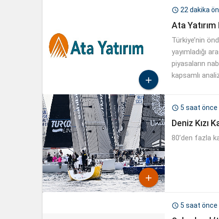
22 dakika ö

Ata Yatırım
Türkiye’nin önd
yayımladığı ara
piyasaların nab
kapsamlı anali

5 saat önce

Deniz Kızı K
80’den fazla k

5 saat önce
