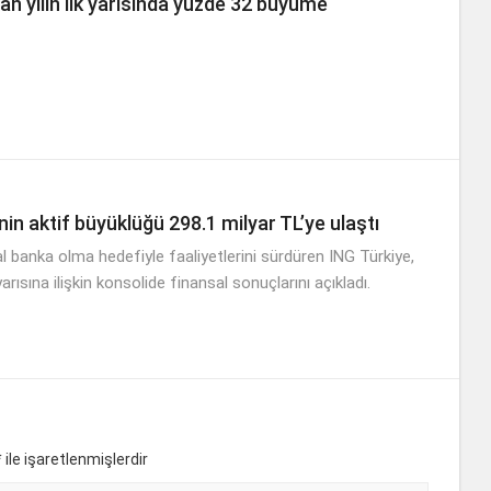
n yılın ilk yarısında yüzde 32 büyüme
nin aktif büyüklüğü 298.1 milyar TL’ye ulaştı
tal banka olma hedefiyle faaliyetlerini sürdüren ING Türkiye,
 yarısına ilişkin konsolide finansal sonuçlarını açıkladı.
*
ile işaretlenmişlerdir