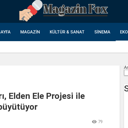
AYFA
MAGAZIN
KÜLTÜR & SANAT
SINEMA
EK
A
, Elden Ele Projesi ile
büyütüyor

79