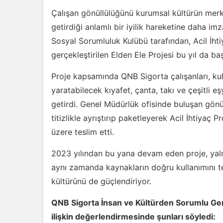
Çalışan gönüllülüğünü kurumsal kültürün merk
getirdiği anlamlı bir iyilik hareketine daha im
Sosyal Sorumluluk Kulübü tarafından, Acil İhtiy
gerçekleştirilen Elden Ele Projesi bu yıl da b
Proje kapsamında QNB Sigorta çalışanları, kull
yaratabilecek kıyafet, çanta, takı ve çeşitli eşy
getirdi. Genel Müdürlük ofisinde buluşan gönül
titizlikle ayrıştırıp paketleyerek Acil İhtiyaç Pr
üzere teslim etti.
2023 yılından bu yana devam eden proje, yaln
aynı zamanda kaynakların doğru kullanımını t
kültürünü de güçlendiriyor.
QNB Sigorta İnsan ve Kültürden Sorumlu Ge
ilişkin değerlendirmesinde şunları söyledi: