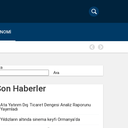
ONOMI
Gloria Hot
ra
Ara
Son Haberler
Ata Yatırım Dış Ticaret Dengesi Analiz Raporunu
Yayımladı
Yıldızların altında sinema keyfi Ormanya’da