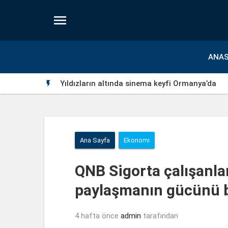

ANAS
Yıldızların altında sinema keyfi Ormanya’da

Ana Sayfa
Ekonomi
QNB Sigorta çalışanları
paylaşmanın gücünü 
4 hafta önce
admin
tarafından