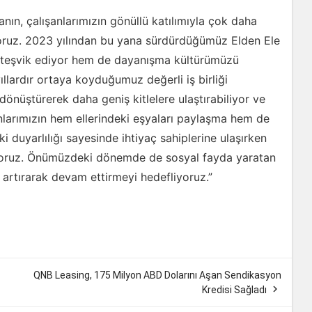
ın, çalışanlarımızın gönüllü katılımıyla çok daha
ıyoruz. 2023 yılından bu yana sürdürdüğümüz Elden Ele
nı teşvik ediyor hem de dayanışma kültürümüzü
yıllardır ortaya koyduğumuz değerli iş birliği
e dönüştürerek daha geniş kitlelere ulaştırabiliyor ve
anlarımızın hem ellerindeki eşyaları paylaşma hem de
 duyarlılığı sayesinde ihtiyaç sahiplerine ulaşırken
ruyoruz. Önümüzdeki dönemde de sosyal fayda yaratan
i artırarak devam ettirmeyi hedefliyoruz.”
QNB Leasing, 175 Milyon ABD Dolarını Aşan Sendikasyon

Kredisi Sağladı