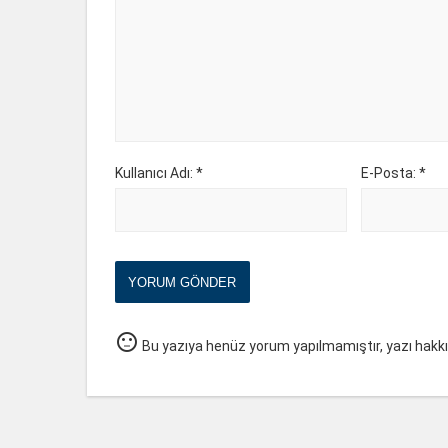
Kullanıcı Adı: *
E-Posta: *
YORUM GÖNDER
sentiment_neutral
Bu yazıya henüz yorum yapılmamıştır, yazı hakk