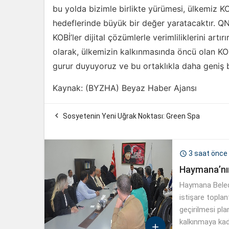
bu yolda bizimle birlikte yürümesi, ülkemiz K
hedeflerinde büyük bir değer yaratacaktır. QNB
KOBİ’ler dijital çözümlerle verimliliklerini ar
olarak, ülkemizin kalkınmasında öncü olan KOBİ
gurur duyuyoruz ve bu ortaklıkla daha geniş b
Kaynak: (BYZHA) Beyaz Haber Ajansı

Sosyetenin Yeni Uğrak Noktası: Green Spa
3 saat önce

Haymana’nın
Haymana Belediy
istişare toplan
geçirilmesi pla
kalkınmaya kada
