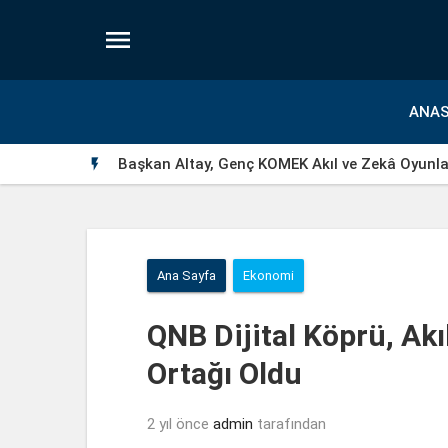

ANAS
Başkan Altay, Genç KOMEK Akıl ve Zekâ Oyunlar

Ana Sayfa
Ekonomi
QNB Dijital Köprü, Akıl
Ortağı Oldu
2 yıl önce
admin
tarafından