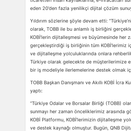
ticaretten insan kaynaklarına, e-ihracattan sü
eden 20’den fazla yenilikçi dijital çözüm sunu
Yıldırım sözlerine şöyle devam etti: “Türkiye’n
olarak, TOBB ile bu anlamlı iş birliğini gerç
KOBİ’lerin dijitalleşmesi ve büyümesinde her 
gerçekleştirdiği iş birliğinin tüm KOBİ’lerimiz
ve dijitalleşme yolculuklarında onlara rehberl
Türkiye olarak gelecekte de müşterilerimize en
bir iş modeliyle ilerlemelerine destek olmak 
TOBB Başkan Danışmanı ve Akıllı KOBİ İcra K
yaptı:
“Türkiye Odalar ve Borsalar Birliği (TOBB) olar
sunmayı her zaman önceliklerimiz arasında gö
KOBİ Platformu, KOBİ’lerimizin dijitalleşme yo
ve destek kaynağı olmuştur. Bugün, QNB Dijital