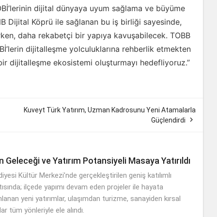
OBİ’lerinin dijital dünyaya uyum sağlama ve büyüme
 Dijital Köprü ile sağlanan bu iş birliği sayesinde,
tırırken, daha rekabetçi bir yapıya kavuşabilecek. TOBB
’lerin dijitalleşme yolculuklarına rehberlik etmekten
ir dijitalleşme ekosistemi oluşturmayı hedefliyoruz.”
Kuveyt Türk Yatırım, Uzman Kadrosunu Yeni Atamalarla

Güçlendirdi
 Geleceği ve Yatırım Potansiyeli Masaya Yatırıldı
esi Kültür Merkezi’nde gerçekleştirilen geniş katılımlı
tısında; ilçede yapımı devam eden projeler ile hayata
nlanan yeni yatırımlar, ulaşımdan turizme, sanayiden kırsal
r tüm yönleriyle ele alındı.