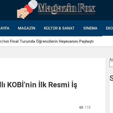
AYFA
MAGAZIN
KÜLTÜR & SANAT
SINEMA
EK
ı’nın Final Turunda Öğrencilerin Heyecanını Paylaştı
A
lı KOBİ’nin İlk Resmi İş

118