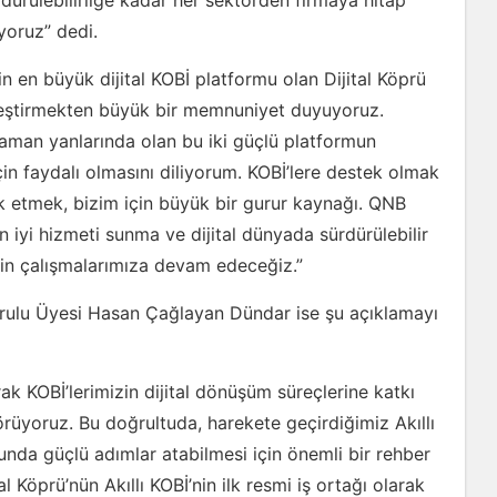
rdürülebilirliğe kadar her sektörden firmaya hitap
yoruz” dedi.
in en büyük dijital KOBİ platformu olan Dijital Köprü
ekleştirmekten büyük bir memnuniyet duyuyoruz.
zaman yanlarında olan bu iki güçlü platformun
 için faydalı olmasını diliyorum. KOBİ’lere destek olmak
ik etmek, bizim için büyük bir gurur kaynağı. QNB
 iyi hizmeti sunma ve dijital dünyada sürdürülebilir
için çalışmalarımıza devam edeceğiz.”
urulu Üyesi Hasan Çağlayan Dündar ise şu açıklamayı
ak KOBİ’lerimizin dijital dönüşüm süreçlerine katkı
rüyoruz. Bu doğrultuda, harekete geçirdiğimiz Akıllı
lunda güçlü adımlar atabilmesi için önemli bir rehber
 Köprü’nün Akıllı KOBİ’nin ilk resmi iş ortağı olarak