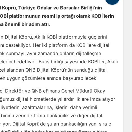
l Köprü, Türkiye Odalar ve Borsalar Birliği’nin
OBİ platformunun resmi iş ortağı olarak KOBİ’lerin
a önemli bir adım attı.
n Dijital Köprü, Akıllı KOBİ platformuyla güçlerini
ını destekliyor. Her iki platform da KOBİ’lere dijital
tek sunmayı; aynı zamanda onların dijitalleşme
rini hedefliyor. Bu iş birliği sayesinde KOBİ’ler, Akıllı
zel alandan QNB Dijital Köprü’nün sunduğu dijital
a en uygun çözümlere anında başvurabilecek.
tici Direktör ve QNB eFinans Genel Müdürü Okay
umuz dijital hizmetlerde yıllardır ilklere imza atıyor
iyetlerini azaltmalarına, işlerini daha verimli
inin üzerinde firma bankacılık ve diğer dijital
nıyor. Dijital Köprü’de şu an bankacılığın yanı sıra e-