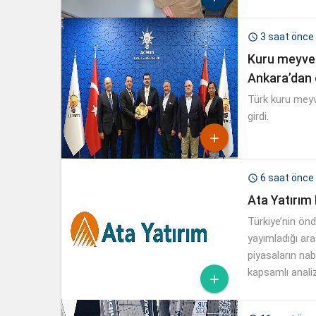
3 saat önce

Kuru meyve s
Ankara’dan 
Türk kuru meyv
girdi.

6 saat önce

Ata Yatırım
Türkiye’nin önd
yayımladığı ara
piyasaların nab
kapsamlı anali
