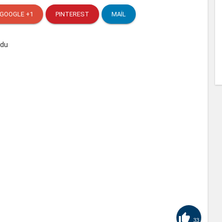
GOOGLE +1
PINTEREST
MAIL

33