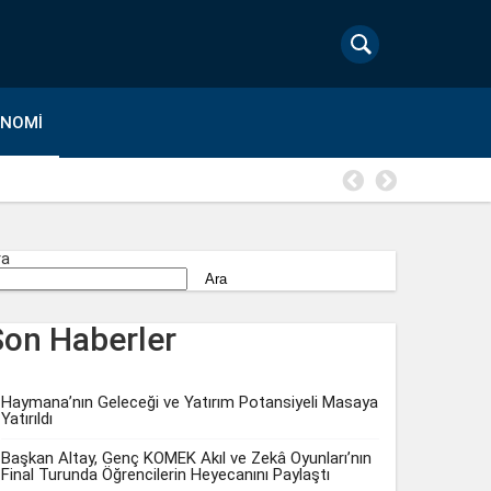
ONOMI
Kuru meyve
ra
Ara
Son Haberler
Haymana’nın Geleceği ve Yatırım Potansiyeli Masaya
Yatırıldı
Başkan Altay, Genç KOMEK Akıl ve Zekâ Oyunları’nın
Final Turunda Öğrencilerin Heyecanını Paylaştı