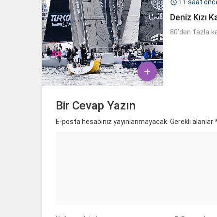
11 saat önc

Deniz Kızı K
80’den fazla k

Bir Cevap Yazın
E-posta hesabınız yayınlanmayacak. Gerekli alanlar