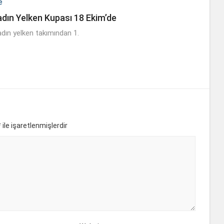
e
adın Yelken Kupası 18 Ekim’de
adın yelken takımından 1.
*
ile işaretlenmişlerdir