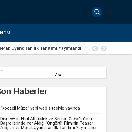
ONOMI
 Merak Uyandıran İlk Tanıtımı Yayımlandı
Macera, d
ra
Ara
Son Haberler
“Kocaeli Müze” yeni web sitesiyle yayında
Disney+’ın Hilal Altınbilek ve Serkan Çayoğlu’nun
Başrollerinde Yer Aldığı “Öngörü” Filminin Teaser
Afişleri ve Merak Uyandıran İlk Tanıtımı Yayımlandı