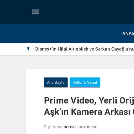

ANAS
Disney+’ın Hilal Altınbilek ve Serkan Çayoğlu’n

Ana Sayfa
Kültür & Sanat
Prime Video, Yerli Ori
Aşk’ın Kamera Arkası G
2 yıl önce
admin
tarafından