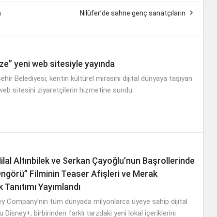

a
Nilüfer’de sahne genç sanatçıların
ze” yeni web sitesiyle yayında
hir Belediyesi, kentin kültürel mirasını dijital dünyaya taşıyan
eb sitesini ziyaretçilerin hizmetine sundu.
ilal Altınbilek ve Serkan Çayoğlu’nun Başrollerinde
Öngörü” Filminin Teaser Afişleri ve Merak
k Tanıtımı Yayımlandı
y Company’nin tüm dünyada milyonlarca üyeye sahip dijital
Disney+, birbirinden farklı tarzdaki yeni lokal içeriklerini