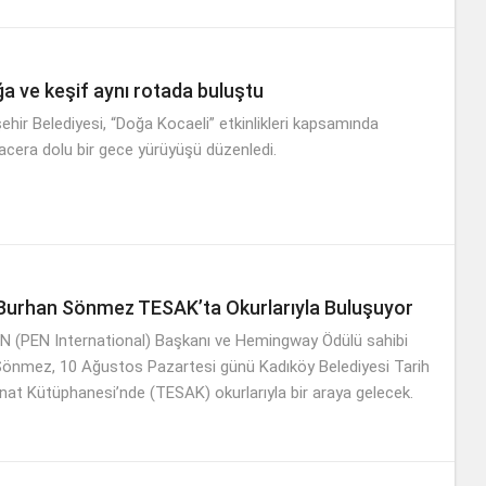
uluşturmaya devam ediyor.
a ve keşif aynı rotada buluştu
hir Belediyesi, “Doğa Kocaeli” etkinlikleri kapsamında
era dolu bir gece yürüyüşü düzenledi.
Burhan Sönmez TESAK’ta Okurlarıyla Buluşuyor
EN (PEN International) Başkanı ve Hemingway Ödülü sahibi
Sönmez, 10 Ağustos Pazartesi günü Kadıköy Belediyesi Tarih
nat Kütüphanesi’nde (TESAK) okurlarıyla bir araya gelecek.