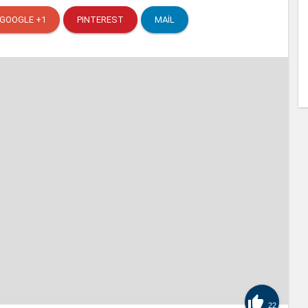
GOOGLE +1
PINTEREST
MAIL

22