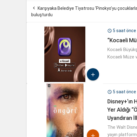

Karşıyaka Belediye Tiyatrosu ‘Pinokyo’yu çocuklarl
buluşturdu
5 saat önce

“Kocaeli Mü
Kocaeli Büyükşe
Kocaeli Müze w

5 saat önce

Disney+’ın H
Yer Aldığı “
Uyandıran İl
The Walt Disne
yayın platformu 
