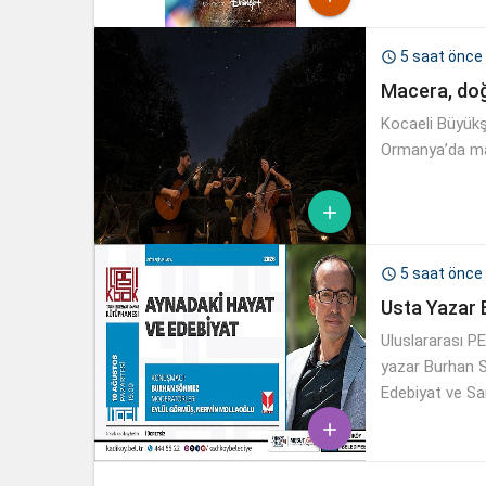
izleyicilerle b
5 saat önce

Macera, doğ
Kocaeli Büyükşe
Ormanya’da mac

5 saat önce

Usta Yazar 
Uluslararası P
yazar Burhan 
Edebiyat ve Sa
