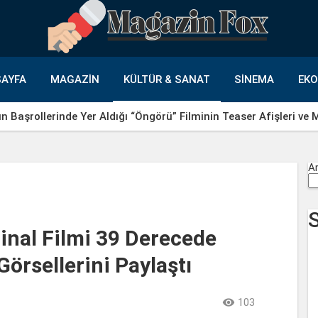
AYFA
MAGAZIN
KÜLTÜR & SANAT
SINEMA
EK
un Başrollerinde Yer Aldığı “Öngörü” Filminin Teaser Afişleri ve
A
jinal Filmi 39 Derecede
örsellerini Paylaştı

103