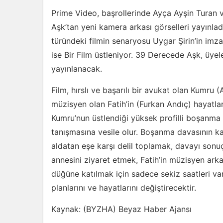
Prime Video, başrollerinde Ayça Ayşin Turan ve
Aşk’tan
yeni kamera arkası görselleri yayınlad
türündeki filmin senaryosu Uygar Şirin’in imza
ise Bir Film üstleniyor.
39 Derecede Aşk
, üye
yayınlanacak.
Film, hırslı ve başarılı bir avukat olan Kumru
müzisyen olan Fatih’in (Furkan Andıç) hayatlar
Kumru’nun üstlendiği yüksek profilli boşanma da
tanışmasına vesile olur. Boşanma davasının karm
aldatan eşe karşı delil toplamak, davayı sonu
annesini ziyaret etmek, Fatih’in müzisyen ark
düğüne katılmak için sadece sekiz saatleri var
planlarını ve hayatlarını değiştirecektir.
Kaynak: (BYZHA) Beyaz Haber Ajansı