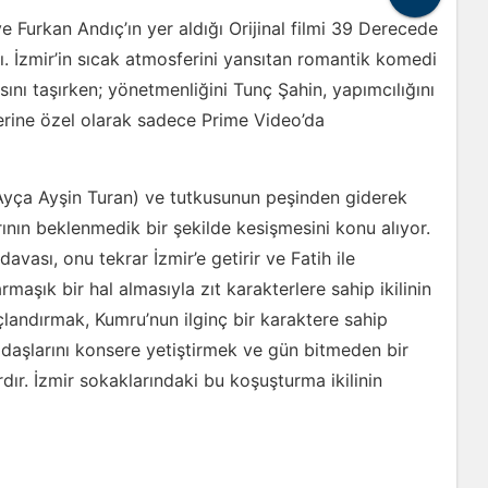
 Furkan Andıç’ın yer aldığı Orijinal filmi
39 Derecede
ı. İzmir’in sıcak atmosferini yansıtan romantik komedi
sını taşırken; yönetmenliğini Tunç Şahin, yapımcılığını
lerine özel olarak sadece Prime Video’da
 (Ayça Ayşin Turan) ve tutkusunun peşinden giderek
ının beklenmedik bir şekilde kesişmesini konu alıyor.
vası, onu tekrar İzmir’e getirir ve Fatih ile
aşık bir hal almasıyla zıt karakterlere sahip ikilinin
çlandırmak, Kumru’nun ilginç bir karaktere sahip
adaşlarını konsere yetiştirmek ve gün bitmeden bir
dır. İzmir sokaklarındaki bu koşuşturma ikilinin