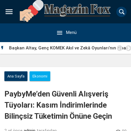


Menü
Başkan Altay, Genç KOMEK Akıl ve Zekâ Oyunları’nın Final

Turunda Öğrencilerin Heyecanını Paylaştı
Ana Sayfa
Ekonomi
PaybyMe’den Güvenli Alışveriş
Tüyoları: Kasım İndirimlerinde
Bilinçsiz Tüketimin Önüne Geçin
2 yıl önce
admin
tarafından