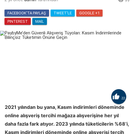

99
FACEBOOK'TA PAYLAŞ
TWEET'LE
GOOGLE +1
PINTEREST
MAIL

22
2021 yılından bu yana, Kasım indirimleri döneminde
online alışveriş tercihi mağaza alışverişine her yıl
daha fazla fark atıyor. 2023 yılında tüketicilerin %68’i,
Kasım indirimleri döneminde online alışverişi tercih