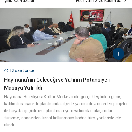

yıllık %2,4 azaldı
Festivali 12-20 Kasım’da

12 saat önce

Haymana’nın Geleceği ve Yatırım Potansiyeli
Masaya Yatırıldı
Haymana Belediyesi Kültür Merkezi’nde gerçekleştirilen geniş
katılımlı istişare toplantısında; ilçede yapımı devam eden projeler
ile hayata geçirilmesi planlanan yeni yatırımlar, ulaşımdan
turizme, sanayiden kırsal kalkınmaya kadar tüm yönleriyle ele
alındı.