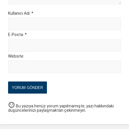
Kullanıcı Adı: *
E-Posta: *
Website:
YORUM GÖNDER
sentiment_neutral
Bu yazıya henüz yorum yapılmamıştır, yazı hakkındaki
düşüncelerinizi paylaşmaktan çekinmeyin.