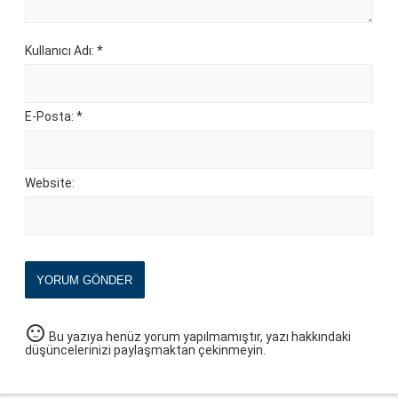
Kullanıcı Adı: *
E-Posta: *
Website:
YORUM GÖNDER
sentiment_neutral
Bu yazıya henüz yorum yapılmamıştır, yazı hakkındaki
düşüncelerinizi paylaşmaktan çekinmeyin.