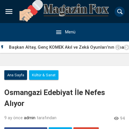


Menü
Başkan Altay, Genç KOMEK Akıl ve Zekâ Oyunları’nın Final

Turunda Öğrencilerin Heyecanını Paylaştı
Ana Sayfa
Kültür & Sanat
Osmangazi Edebiyat İle Nefes
Alıyor
9 ay önce
admin
tarafından

94