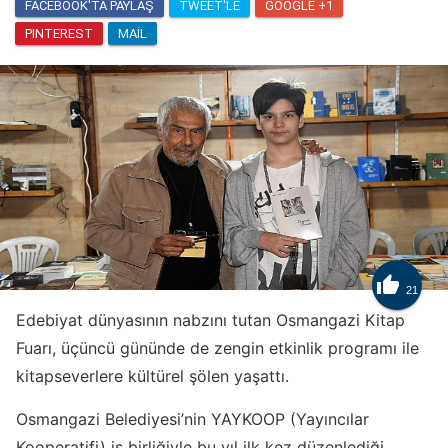
FACEBOOK'TA PAYLAŞ
TWEET'LE
GOOGLE +1
PINTEREST
MAIL

21
Edebiyat dünyasının nabzını tutan Osmangazi Kitap
Fuarı, üçüncü gününde de zengin etkinlik programı ile
kitapseverlere kültürel şölen yaşattı.
Osmangazi Belediyesi’nin YAYKOOP (Yayıncılar
Kooperatifi) iş birliğiyle bu yıl ilk kez düzenlediği