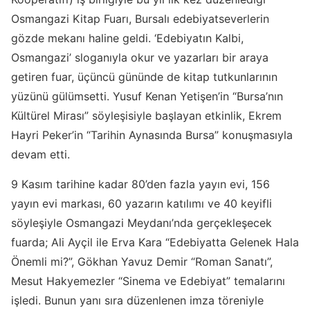
Osmangazi Kitap Fuarı, Bursalı edebiyatseverlerin
gözde mekanı haline geldi. ‘Edebiyatın Kalbi,
Osmangazi’ sloganıyla okur ve yazarları bir araya
getiren fuar, üçüncü gününde de kitap tutkunlarının
yüzünü gülümsetti. Yusuf Kenan Yetişen’in “Bursa’nın
Kültürel Mirası” söyleşisiyle başlayan etkinlik, Ekrem
Hayri Peker’in “Tarihin Aynasında Bursa” konuşmasıyla
devam etti.
9 Kasım tarihine kadar 80’den fazla yayın evi, 156
yayın evi markası, 60 yazarın katılımı ve 40 keyifli
söyleşiyle Osmangazi Meydanı’nda gerçekleşecek
fuarda; Ali Ayçil ile Erva Kara “Edebiyatta Gelenek Hala
Önemli mi?”, Gökhan Yavuz Demir “Roman Sanatı”,
Mesut Hakyemezler “Sinema ve Edebiyat” temalarını
işledi. Bunun yanı sıra düzenlenen imza töreniyle