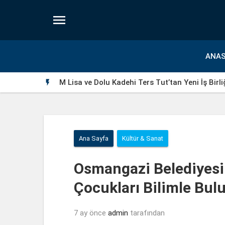

ANAS
M Lisa ve Dolu Kadehi Ters Tut’tan Yeni İş Birli

Ana Sayfa
Kültür & Sanat
Osmangazi Belediyesi
Çocukları Bilimle Bul
7 ay önce
admin
tarafından