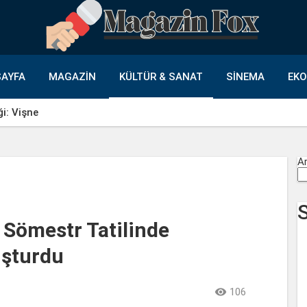
AYFA
MAGAZIN
KÜLTÜR & SANAT
SINEMA
EK
ği: Vişne
A
 Sömestr Tatilinde
uşturdu

106