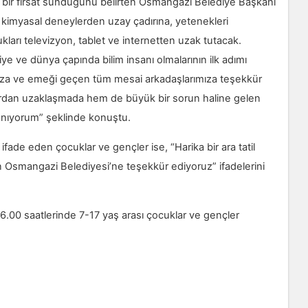
li bir fırsat sunduğunu belirten Osmangazi Belediye Başkanı
 kimyasal deneylerden uzay çadırına, yetenekleri
ukları televizyon, tablet ve internetten uzak tutacak.
iye ve dünya çapında bilim insanı olmalarının ilk adımı
ımıza ve emeği geçen tüm mesai arkadaşlarımıza teşekkür
klardan uzaklaşmada hem de büyük bir sorun haline gelen
nanıyorum” şeklinde konuştu.
nı ifade eden çocuklar ve gençler ise, “Harika bir ara tatil
in Osmangazi Belediyesi’ne teşekkür ediyoruz” ifadelerini
-16.00 saatlerinde 7-17 yaş arası çocuklar ve gençler