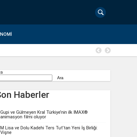
ONOMI
Gözde Demi
ra
Ara
Son Haberler
Gupi ve Gülmeyen Kral Türkiye’nin ilk IMAX®
animasyon filmi oluyor
M Lisa ve Dolu Kadehi Ters Tut’tan Yeni İş Birliği:
Vişne