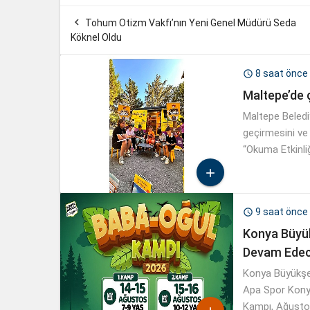

Tohum Otizm Vakfı’nın Yeni Genel Müdürü Seda
Köknel Oldu
8 saat önce

Maltepe’de ç
Maltepe Belediy
geçirmesini ve
“Okuma Etkinliği

9 saat önce

Konya Büyük
Devam Ede
Konya Büyükşeh
Apa Spor Konya
Kampı, Ağustos