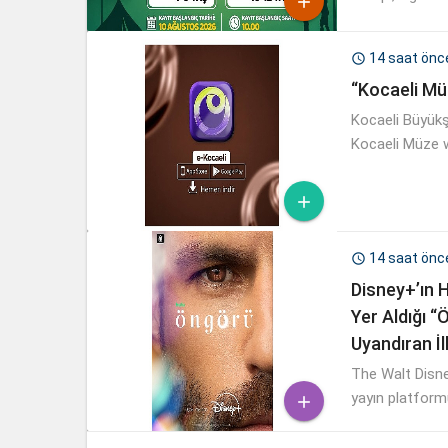

14 saat önc

“Kocaeli Mü
Kocaeli Büyükşe
Kocaeli Müze w

14 saat önc

Disney+’ın H
Yer Aldığı “
Uyandıran İl
The Walt Disne
yayın platformu 

izleyicilerle b