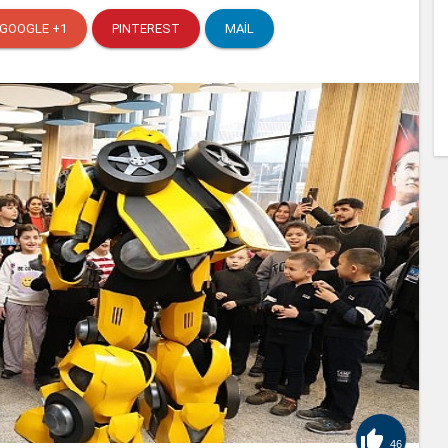
GOOGLE +1
PINTEREST
MAIL

46