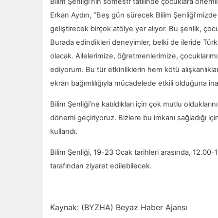
Bilim Şenliği’nin sömestr tatilinde çocuklara önem
Erkan Aydın, “Beş gün sürecek Bilim Şenliği’mizde
geliştirecek birçok atölye yer alıyor. Bu şenlik, çoc
Burada edindikleri deneyimler, belki de ileride Türk
olacak. Ailelerimize, öğretmenlerimize, çocuklar
ediyorum. Bu tür etkinliklerin hem kötü alışkanlı
ekran bağımlılığıyla mücadelede etkili olduğuna i
Bilim Şenliği’ne katıldıkları için çok mutlu oldukları
dönemi geçiriyoruz. Bizlere bu imkanı sağladığı iç
kullandı.
Bilim Şenliği, 19-23 Ocak tarihleri arasında, 12.00
tarafından ziyaret edilebilecek.
Kaynak: (BYZHA) Beyaz Haber Ajansı