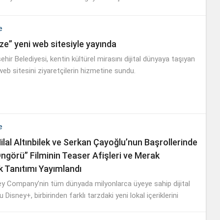
e
ze” yeni web sitesiyle yayında
hir Belediyesi, kentin kültürel mirasını dijital dünyaya taşıyan
eb sitesini ziyaretçilerin hizmetine sundu.
e
ilal Altınbilek ve Serkan Çayoğlu’nun Başrollerinde
Öngörü” Filminin Teaser Afişleri ve Merak
k Tanıtımı Yayımlandı
y Company’nin tüm dünyada milyonlarca üyeye sahip dijital
Disney+, birbirinden farklı tarzdaki yeni lokal içeriklerini
uluşturmaya devam ediyor.