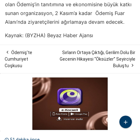
olan Ödemiş’in tanıtımına ve ekonomisine büyük katkı
sunan organizasyon, 2 Kasım’a kadar Ödemiş Fuar
Alanı’nda ziyaretçilerini ağırlamaya devam edecek.
Kaynak: (BYZHA) Beyaz Haber Ajansı

Ödemiş’te
Sırların Ortaya Çıktığı, Gerilim Dolu Bir
Cumhuriyet
Gecenin Hikayesi “Öksüzler” Seyirciyle

Coşkusu
Buluştu

51 dakika önce
