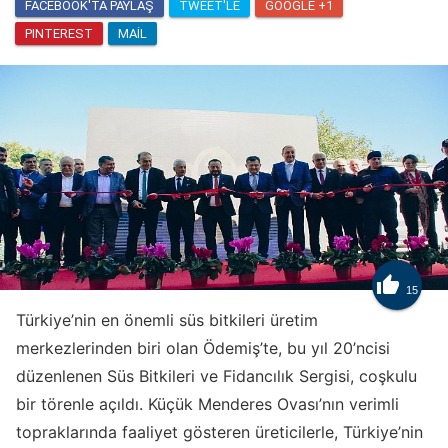
FACEBOOK'TA PAYLAŞ
TWEET'LE
GOOGLE +1
PINTEREST
MAIL

15
Türkiye’nin en önemli süs bitkileri üretim
merkezlerinden biri olan Ödemiş’te, bu yıl 20’ncisi
düzenlenen Süs Bitkileri ve Fidancılık Sergisi, coşkulu
bir törenle açıldı. Küçük Menderes Ovası’nın verimli
topraklarında faaliyet gösteren üreticilerle, Türkiye’nin