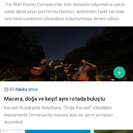
The Walt Disney Company’nin tüm dünyada milyonlarca üyeye
sahip dijital yayın platformu Disney+, birbirinden farklı tarzdaki
yeni lokal içeriklerini izleyicilerle buluşturmaya devam ediyor.

51 dakika önce

Macera, doğa ve keşif aynı rotada buluştu
Kocaeli Büyükşehir Belediyesi, “Doğa Kocaeli” etkinlikleri
kapsamında Ormanya’da macera dolu bir gece yürüyüşü
düzenledi.