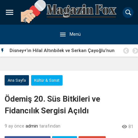


Menü
Disney+’ın Hilal Altınbilek ve Serkan Çayoğlu’nun

Başrollerinde Yer Aldığı “Öngörü” Filminin Teaser Afişleri
ve Merak Uyandıran İlk Tanıtımı Yayımlandı
Ana Sayfa
Kültür & Sanat
Ödemiş 20. Süs Bitkileri ve
Fidancılık Sergisi Açıldı
9 ay önce
admin
tarafından

81