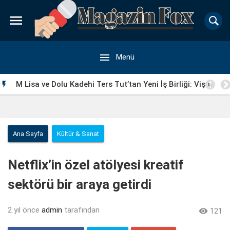


Menü
M Lisa ve Dolu Kadehi Ters Tut’tan Yeni İş Birliği: Vişne

Ana Sayfa
Kültür & Sanat
Netflix’in özel atölyesi kreatif
sektörü bir araya getirdi
2 yıl önce
admin
tarafından

121