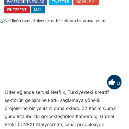
FACEBOOK'TA PAYLAŞ
TWEET'LE
GOOGLE +1
PINTEREST
MAIL

18
Lider eğlence servisi Netflix, Türkiye’deki kreatif
sektörün gelişimine katkı sağlamaya yönelik
projelerine bir yenisini daha ekledi. 22 Kasım Cuma
günü İstanbul’da gerçekleştirilen Kamera İçi Görsel
Efekt (ICVFX) Atölyesi’nde, sanal prodüksiyon