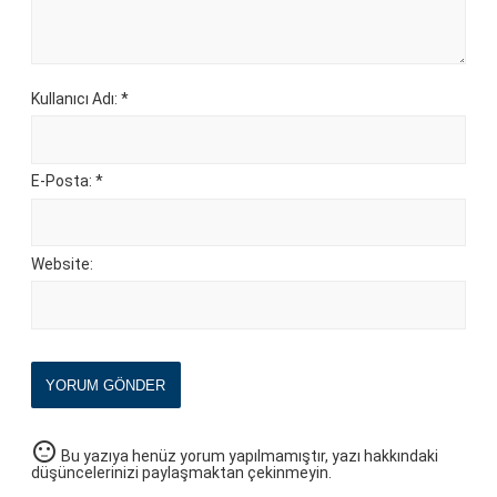
Kullanıcı Adı: *
E-Posta: *
Website:
YORUM GÖNDER
sentiment_neutral
Bu yazıya henüz yorum yapılmamıştır, yazı hakkındaki
düşüncelerinizi paylaşmaktan çekinmeyin.