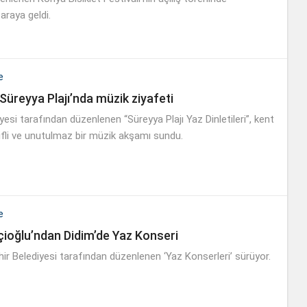
 araya geldi.
e
Süreyya Plajı’nda müzik ziyafeti
esi tarafından düzenlenen “Süreyya Plajı Yaz Dinletileri”, kent
yifli ve unutulmaz bir müzik akşamı sundu.
e
ioğlu’ndan Didim’de Yaz Konseri
ir Belediyesi tarafından düzenlenen ‘Yaz Konserleri’ sürüyor.