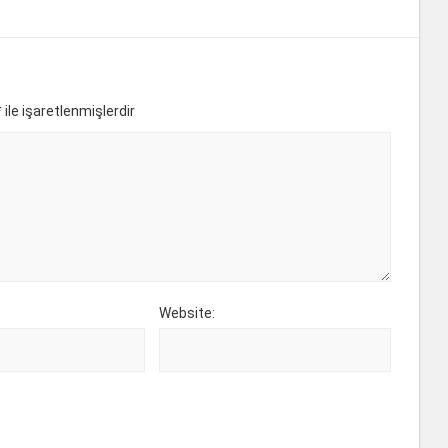
*
ile işaretlenmişlerdir
Website: