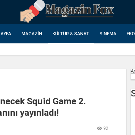
AYFA
MAGAZIN
KÜLTÜR & SANAT
SINEMA
EK
A
dönecek Squid Game 2.
ını yayınladı!

92