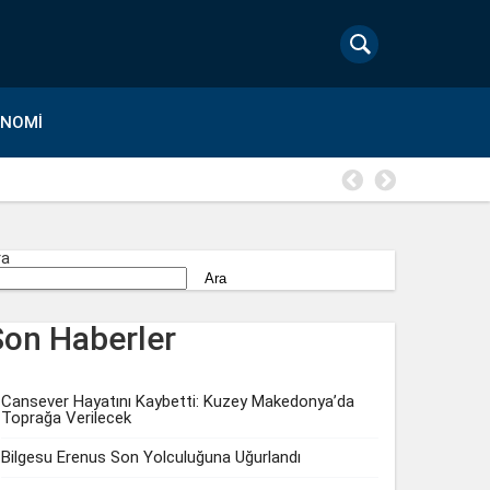
ONOMI
Konya Bisi
ra
Ara
Son Haberler
Cansever Hayatını Kaybetti: Kuzey Makedonya’da
Toprağa Verilecek
Bilgesu Erenus Son Yolculuğuna Uğurlandı