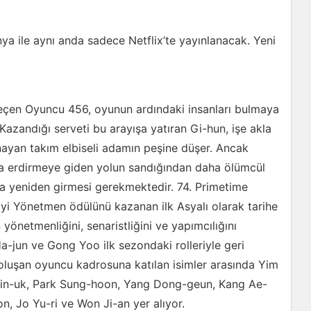
nya ile aynı anda sadece Netflix’te yayınlanacak. Yeni
eçen Oyuncu 456, oyunun ardındaki insanları bulmaya
 Kazandığı serveti bu arayışa yatıran Gi-hun, işe akla
nayan takım elbiseli adamın peşine düşer. Ancak
na erdirmeye giden yolun sandığından daha ölümcül
na yeniden girmesi gerekmektedir. 74. Primetime
yi Yönetmen ödülünü kazanan ilk Asyalı olarak tarihe
netmenliğini, senaristliğini ve yapımcılığını
a-jun ve Gong Yoo ilk sezondaki rolleriyle geri
oluşan oyuncu kadrosuna katılan isimler arasında Yim
Jin-uk, Park Sung-hoon, Yang Dong-geun, Kang Ae-
, Jo Yu-ri ve Won Ji-an yer alıyor.