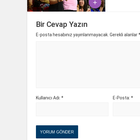

Bir Cevap Yazın
E-posta hesabınız yayınlanmayacak. Gerekli alanlar
Kullanıcı Adı: *
E-Posta: *
YORUM GÖNDER