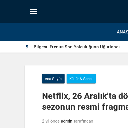

ANAS
Bilgesu Erenus Son Yolculuğuna Uğurlandı

Ana Sayfa
Kültür & Sanat
Netflix, 26 Aralık’ta 
sezonun resmi fragman
2 yıl önce
admin
tarafından