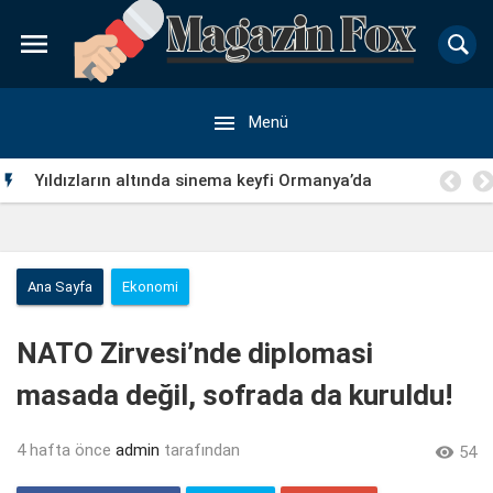


Menü
adı
Yıldızların altında sinema keyfi Ormanya’da

Ana Sayfa
Ekonomi
NATO Zirvesi’nde diplomasi
masada değil, sofrada da kuruldu!
4 hafta önce
admin
tarafından

54