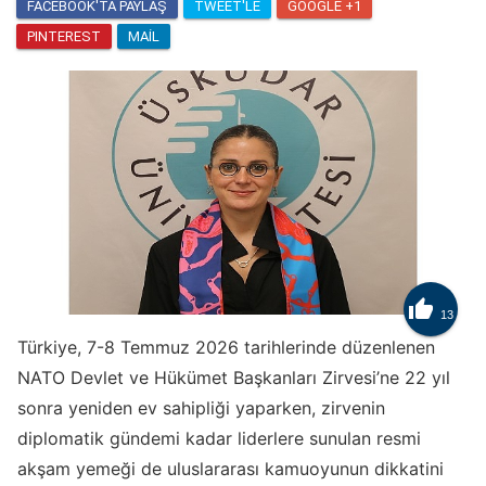
FACEBOOK'TA PAYLAŞ
TWEET'LE
GOOGLE +1
PINTEREST
MAIL

13
Türkiye, 7-8 Temmuz 2026 tarihlerinde düzenlenen
NATO Devlet ve Hükümet Başkanları Zirvesi’ne 22 yıl
sonra yeniden ev sahipliği yaparken, zirvenin
diplomatik gündemi kadar liderlere sunulan resmi
akşam yemeği de uluslararası kamuoyunun dikkatini