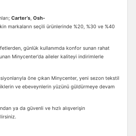
ları;
Carter’s
,
Osh-
kin markaların seçili ürünlerinde %20, %30 ve %40
afetlerden, günlük kullanımda konfor sunan rahat
unan Minycenter’da aileler kaliteyi indirimlerle
eksiyonlarıyla öne çıkan Minycenter, yeni sezon tekstil
niklerin ve ebeveynlerin yüzünü güldürmeye devam
an ya da güvenli ve hızlı alışverişin
irsiniz.