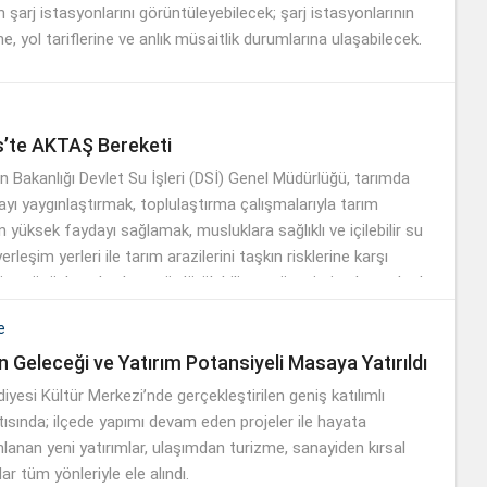
n şarj istasyonlarını görüntüleyebilecek; şarj istasyonlarının
ne, yol tariflerine ve anlık müsaitlik durumlarına ulaşabilecek.
’te AKTAŞ Bereketi
 Bakanlığı Devlet Su İşleri (DSİ) Genel Müdürlüğü, tarımda
ı yaygınlaştırmak, toplulaştırma çalışmalarıyla tarım
n yüksek faydayı sağlamak, musluklara sağlıklı ve içilebilir su
rleşim yerleri ile tarım arazilerini taşkın risklerine karşı
m gücüyle çalışırken, sürdürülebilir su yönetimi anlayışıyla da
asına sahip çıkıyor.
e
 Geleceği ve Yatırım Potansiyeli Masaya Yatırıldı
esi Kültür Merkezi’nde gerçekleştirilen geniş katılımlı
tısında; ilçede yapımı devam eden projeler ile hayata
nlanan yeni yatırımlar, ulaşımdan turizme, sanayiden kırsal
r tüm yönleriyle ele alındı.