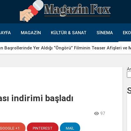
AYFA
MAGAZIN
KÜLTÜR & SANAT
SINEMA
EK
un Başrollerinde Yer Aldığı “Öngörü” Filminin Teaser Afişleri ve
A
sı indirimi başladı

97
GOOGLE +1
PINTEREST
MAIL