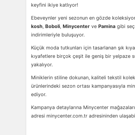
keyfini ikiye katlıyor!
Ebeveynler yeni sezonun en gözde koleksiyon
kosh
,
Boboli
,
Minycenter
ve
Pamina
gibi seç
indirimleriyle buluşuyor.
Küçük moda tutkunları için tasarlanan şık kıy
kıyafetlere birçok çeşit ile geniş bir yelpaze s
yakalıyor.
Miniklerin stiline dokunan, kaliteli tekstil kol
ürünlerindeki sezon ortası kampanyasıyla mi
ediyor.
Kampanya detaylarına Minycenter mağazalarınd
adresi minycenter.com.tr adresininden ulaşabil