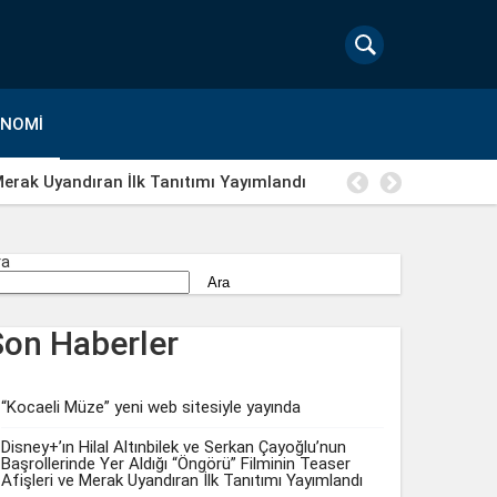
ONOMI
 Merak Uyandıran İlk Tanıtımı Yayımlandı
Macera, d
ra
Ara
Son Haberler
“Kocaeli Müze” yeni web sitesiyle yayında
Disney+’ın Hilal Altınbilek ve Serkan Çayoğlu’nun
Başrollerinde Yer Aldığı “Öngörü” Filminin Teaser
Afişleri ve Merak Uyandıran İlk Tanıtımı Yayımlandı