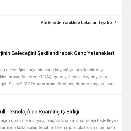

Kartepe’de Yüreklere Dokunan Tiyatro
jinin Geleceğini Şekillendirecek Genç Yetenekleri
ün geleceğini güçlü bir insan kaynağıyla şekillendirmeyi
ikleri arasında gören YEDAŞ, genç yetenekleri iş hayatına
erjim Sizinle” MT Programı’nın dördüncü dönem başvurularını
.
ll Teknoloji’den Roaming İş Birliği
 ulaşım çözümlerinin yaygınlaşmasına katkı sunmayı hedefleyen
apsamında kullanıcılar, tercih ettikleri mobil platform üzerinden