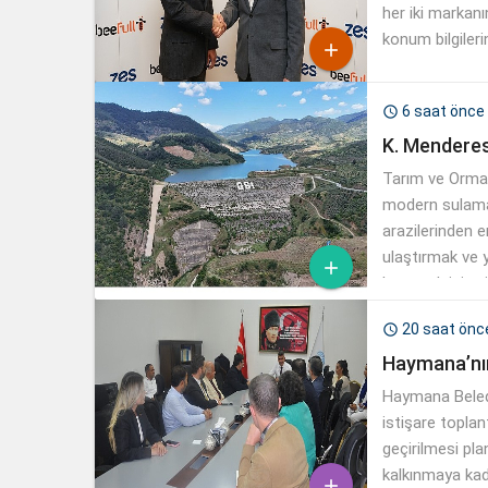
her iki markanı
konum bilgileri

6 saat önce

K. Menderes
Tarım ve Orman
modern sulamay
arazilerinden e
ulaştırmak ve ye

korumak için tü
suyun her daml
20 saat önc

Haymana’nın
Haymana Belediy
istişare toplan
geçirilmesi pla
kalkınmaya kada
