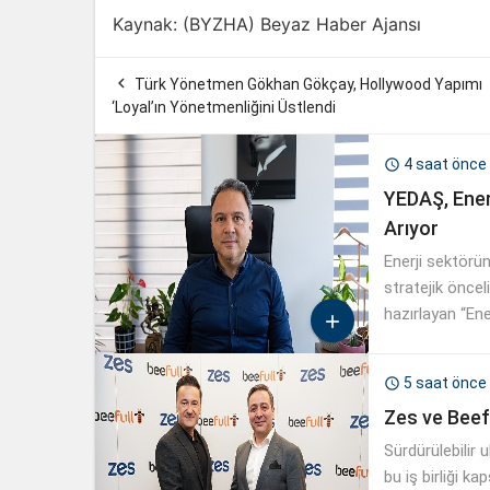
Kaynak: (BYZHA) Beyaz Haber Ajansı

Türk Yönetmen Gökhan Gökçay, Hollywood Yapımı
‘Loyal’ın Yönetmenliğini Üstlendi
4 saat önce

YEDAŞ, Ener
Arıyor
Enerji sektörün
stratejik öncel
hazırlayan “En

almaya başladı
5 saat önce

Zes ve Beefu
Sürdürülebilir
bu iş birliği k