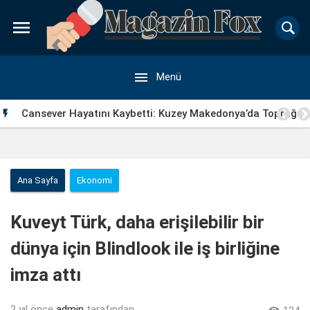


Menü
Cansever Hayatını Kaybetti: Kuzey Makedonya’da Toprağa

Verilecek
Ana Sayfa
Ekonomi
Kuveyt Türk, daha erişilebilir bir
dünya için Blindlook ile iş birliğine
imza attı
2 yıl önce
admin
tarafından