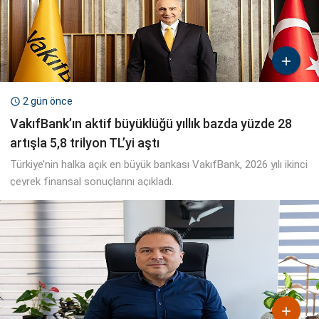

2 gün önce

VakıfBank’ın aktif büyüklüğü yıllık bazda yüzde 28
artışla 5,8 trilyon TL’yi aştı
Türkiye’nin halka açık en büyük bankası VakıfBank, 2026 yılı ikinci
çeyrek finansal sonuçlarını açıkladı.
