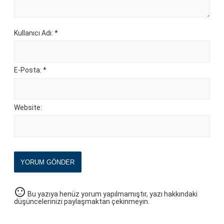
Kullanıcı Adı: *
E-Posta: *
Website:
YORUM GÖNDER
sentiment_neutral
Bu yazıya henüz yorum yapılmamıştır, yazı hakkındaki
düşüncelerinizi paylaşmaktan çekinmeyin.