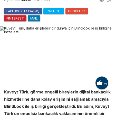

124
FACEBOOK'TA PAYLAŞ
TWEET'LE
GOOGLE +1
PINTEREST
MAIL

21
Kuveyt Türk, görme engelli bireylerin dijital bankacılık
hizmetlerine daha kolay erişimini sağlamak amacıyla
BlindLook ile iş birliği gerçekleştirdi. Bu adım, Kuveyt
Türk’ün engelsiz bankacılık yaklaşımının önemli bir