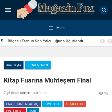


Menü
a
Bilgesu Erenus Son Yolculuğuna Uğurlandı

Ana Sayfa
Kültür & Sanat
Kitap Fuarına Muhteşem Final
2 yıl önce
admin
tarafından

92
FACEBOOK'TA PAYLAŞ
TWEET'LE
GOOGLE +1
PINTEREST
MAIL