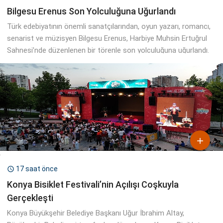
Bilgesu Erenus Son Yolculuğuna Uğurlandı
Türk edebiyatının önemli sanatçılarından, oyun yazarı, romancı,
senarist ve müzisyen Bilgesu Erenus, Harbiye Muhsin Ertuğrul
Sahnesi’nde düzenlenen bir törenle son yolculuğuna uğurlandı.

17 saat önce

Konya Bisiklet Festivali’nin Açılışı Coşkuyla
Gerçekleşti
Konya Büyükşehir Belediye Başkanı Uğur İbrahim Altay,