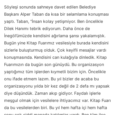
Söyleşi sonunda sahneye davet edilen Belediye
Başkanı Alper Taban da kısa bir selamlama konuşması
yaptı. Taban, “İnsan kolay yetişmiyor. Ben öncelikle
Dilek Hanımı tebrik ediyorum. Daha önce de
İnegöl’ümüzde kendisini ağırlama şansı yakalamıştık.
Bugün yine Kitap Fuarımız vesilesiyle burada kendisini
sizlerle buluşturmuş olduk. Çok keyifli mesajlar vardı
konuşmasında. Kendisini can kulağıyla dinledik. Kitap
Fuarımızın da bugün son günüydü. Bu organizasyon
yaptığımız tüm işlerden kıymetli bizim için. Öncelikle
onu ifade etmem lazım. Bu yıl bizler de acaba bu
organizasyonu yılda bir kez değil de 2 defa mı yapsak
diye düşündük. Zaman akıp gidiyor. Faydalı işlerle
meşgul olmak için vesilelere ihtiyacımız var. Kitap Fuarı
da bu vesilelerden biri. Bu yıl hem hafta içi hem hafta
sonu çok ciddi manada katılımlar vardı. Ben tüm ilçe