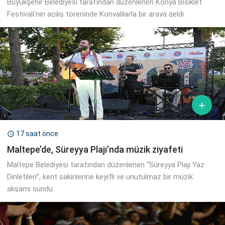
Büyükşehir Belediyesi tarafından düzenlenen Konya Bisiklet
Festivali’nin açılış töreninde Konyalılarla bir araya geldi.

17 saat önce

Maltepe’de, Süreyya Plajı’nda müzik ziyafeti
Maltepe Belediyesi tarafından düzenlenen “Süreyya Plajı Yaz
Dinletileri”, kent sakinlerine keyifli ve unutulmaz bir müzik
akşamı sundu.