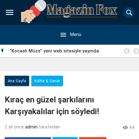


Menü
a
“Kocaeli Müze” yeni web sitesiyle yayında

Ana Sayfa
Kültür & Sanat
Kıraç en güzel şarkılarını
Karşıyakalılar için söyledi!
2 yıl önce
admin
tarafından

94