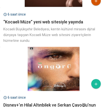

6 saat önce

“Kocaeli Müze” yeni web sitesiyle yayında
Kocaeli Büyükşehir Belediyesi, kentin kültürel mirasını dijital
dünyaya taşıyan Kocaeli Müze web sitesini ziyaretçilerin
hizmetine sundu.

6 saat önce

Disney+’ın Hilal Altınbilek ve Serkan Çayoğlu’nun