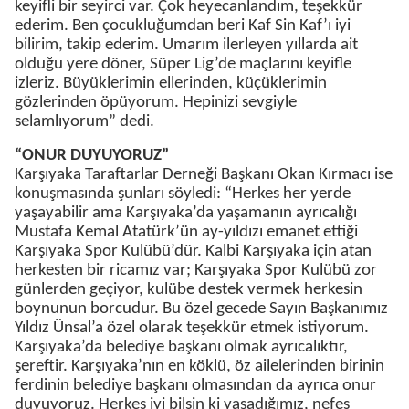
keyifli bir seyirci var. Çok heyecanlandım, teşekkür
ederim. Ben çocukluğumdan beri Kaf Sin Kaf’ı iyi
bilirim, takip ederim. Umarım ilerleyen yıllarda ait
olduğu yere döner, Süper Lig’de maçlarını keyifle
izleriz. Büyüklerimin ellerinden, küçüklerimin
gözlerinden öpüyorum. Hepinizi sevgiyle
selamlıyorum” dedi.
“ONUR DUYUYORUZ”
Karşıyaka Taraftarlar Derneği Başkanı Okan Kırmacı ise
konuşmasında şunları söyledi: “Herkes her yerde
yaşayabilir ama Karşıyaka’da yaşamanın ayrıcalığı
Mustafa Kemal Atatürk’ün ay-yıldızı emanet ettiği
Karşıyaka Spor Kulübü’dür. Kalbi Karşıyaka için atan
herkesten bir ricamız var; Karşıyaka Spor Kulübü zor
günlerden geçiyor, kulübe destek vermek herkesin
boynunun borcudur. Bu özel gecede Sayın Başkanımız
Yıldız Ünsal’a özel olarak teşekkür etmek istiyorum.
Karşıyaka’da belediye başkanı olmak ayrıcalıktır,
şereftir. Karşıyaka’nın en köklü, öz ailelerinden birinin
ferdinin belediye başkanı olmasından da ayrıca onur
duyuyoruz. Herkes iyi bilsin ki yaşadığımız, nefes