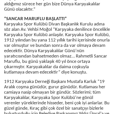
aldığımız sürece her gün bize Dünya Karşıyakalılar
Günü olacaktır.”
“SANCAR MARUFLU BAŞLATTI”
Karşıyaka Spor Kulübü Divan Başkanlık Kurulu adına
söz alan Av. Vehbi Moğol “Karşıyaka denilince öncelikle
Karşıyaka Spor Kulübü anlaşılır. Karşıyaka Spor Kulübü,
1912 yılından bu yana 112 yıllık tarihi içerisinde onurla
var olmuştur ve bundan sonra da var olmaya devam
edecektir. Dünya Karşıyakalılar Günü’nün
yaratıcısından bahsetmeden olmaz… Rahmetli Sancar
Maruflu, bu günü yaklaşık 40 yıl önce ortaya
çıkarmıştır. Karşıyakalılar da daima coşkuyla
kutlamaya devam edecektir” diye konuştu.
1912 Karşıyaka Derneği Başkanı Mustafa Karluk “19
Aralık coşma günüdür, gurur günüdür. Kutlaması her
camiaya nasip olmayan bir gündür. Sözlerimi; tüm
Karşıyakalılar, Karşıyaka Spor Kulübü’ne gönül
verenler yüreklerinde hisseder, beni çok iyi anlarlar. Bu
güzel günde, Kıraç gibi çok özel bir sanatçıyı bizlerle
buluşturduğu için Belediye Başkanımız Yıldız Ünsal’a ve