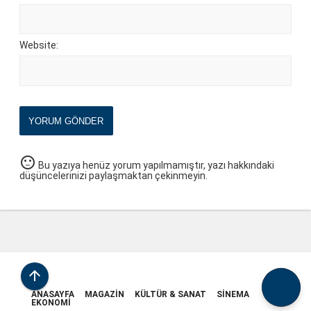
Website:
YORUM GÖNDER
sentiment_neutral
Bu yazıya henüz yorum yapılmamıştır, yazı hakkındaki
düşüncelerinizi paylaşmaktan çekinmeyin.

ANASAYFA
MAGAZIN
KÜLTÜR & SANAT
SINEMA
EKONOMI