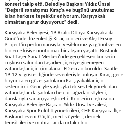
konseri takip etti. Belediye Başkanı Yıldız Ünsal
“Değerli sanatçımız Kıraç’a ve bugünü unutulmaz
kılan herkese teşekkür ediyorum. Karşıyakalı
olmaktan gurur duyuyoruz” dedi.
Karşıyaka Belediyesi, 19 Aralık Dünya Karşıyakalılar
Günü’nde düzenlediği Kıraç konseri ve Akşit Ersoy
Project’in performansıyla, yeşil-kırmızıya gönül veren
binlerce kişiye unutulmaz bir akşam yaşattı. Bostanlı
Suat Taşer Sanat Merkezi’nde gerçekleşen konserin
coşkusu salondan taşarken, içeriye giremeyen
vatandaşlar için çim alana LED ekran kuruldu. Saatler
19.12’yi gösterdiğinde sevenleriyle buluşan Kıraç, gece
boyunca en güzel şarkılarını Karşıyakalılar için
seslendirdi. Genciyle yaşlısıyla tek ses tek yürek olan
vatandaşlar da şarkıları hep bir ağızdan söyledi,
danslarıyla sanatçıya eşlik etti. Konserin coşkusuna
Karşıyaka Belediye Başkanı Yıldız Ünsal ve ailesi,
Karşıyaka Spor Kulübü yöneticileri, CHP Karşıyaka İlçe
Başkanı Levent Güçlü, meclis üyeleri, dernek
temsilcileri ve muhtarlar da ortak oldu.