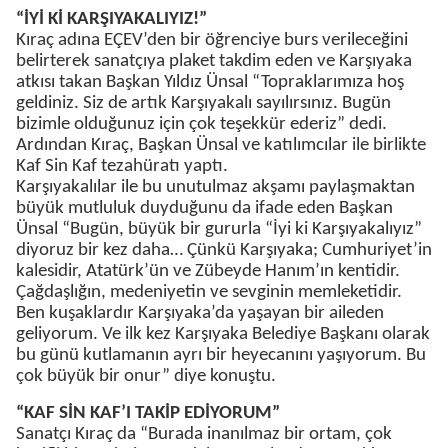
“İYİ Kİ KARŞIYAKALIYIZ!”
Kıraç adına EÇEV’den bir öğrenciye burs verileceğini
belirterek sanatçıya plaket takdim eden ve Karşıyaka
atkısı takan Başkan Yıldız Ünsal “Topraklarımıza hoş
geldiniz. Siz de artık Karşıyakalı sayılırsınız. Bugün
bizimle olduğunuz için çok teşekkür ederiz” dedi.
Ardından Kıraç, Başkan Ünsal ve katılımcılar ile birlikte
Kaf Sin Kaf tezahüratı yaptı.
Karşıyakalılar ile bu unutulmaz akşamı paylaşmaktan
büyük mutluluk duyduğunu da ifade eden Başkan
Ünsal “Bugün, büyük bir gururla “İyi ki Karşıyakalıyız”
diyoruz bir kez daha… Çünkü Karşıyaka; Cumhuriyet’in
kalesidir, Atatürk’ün ve Zübeyde Hanım’ın kentidir.
Çağdaşlığın, medeniyetin ve sevginin memleketidir.
Ben kuşaklardır Karşıyaka’da yaşayan bir aileden
geliyorum. Ve ilk kez Karşıyaka Belediye Başkanı olarak
bu günü kutlamanın ayrı bir heyecanını yaşıyorum. Bu
çok büyük bir onur” diye konuştu.
“KAF SİN KAF’I TAKİP EDİYORUM”
Sanatçı Kıraç da “Burada inanılmaz bir ortam, çok