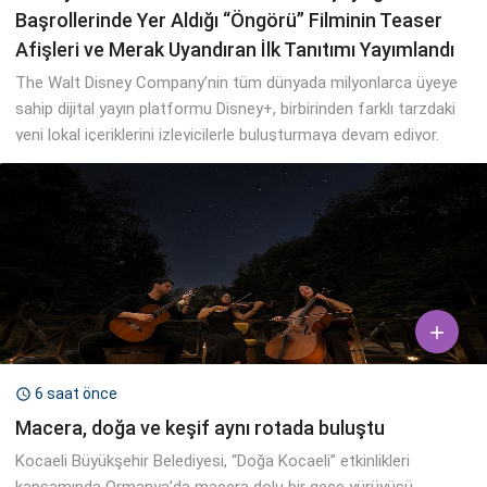
Başrollerinde Yer Aldığı “Öngörü” Filminin Teaser
Afişleri ve Merak Uyandıran İlk Tanıtımı Yayımlandı
The Walt Disney Company’nin tüm dünyada milyonlarca üyeye
sahip dijital yayın platformu Disney+, birbirinden farklı tarzdaki
yeni lokal içeriklerini izleyicilerle buluşturmaya devam ediyor.

6 saat önce

Macera, doğa ve keşif aynı rotada buluştu
Kocaeli Büyükşehir Belediyesi, “Doğa Kocaeli” etkinlikleri
kapsamında Ormanya’da macera dolu bir gece yürüyüşü