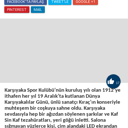
FACEBOOK'TA PAYLAŞ
TWEET'LE
GOOGLE +1
PINTEREST
MAIL

17
Karşıyaka Spor Kulübü’nün kuruluş yılı olan 1912’ye
ithafen her yıl 19 Aralık’ta kutlanan Dünya
Karşıyakalılar Günü, ünlü sanatçı Kıraç’ın konseriyle
muhteşem bir coşkuya sahne oldu. Karşıyaka
sevdasıyla hep bir ağızdan söylenen şarkılar ve Kaf
Sin Kaf tezahüratları, yeri göğü inletti. Salona
sığmayan yüzlerce kişi, çim alandaki LED ekrandan