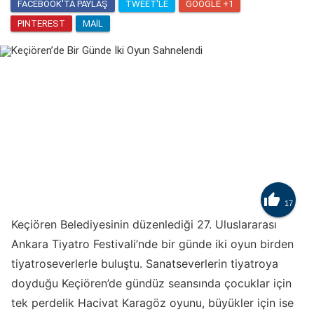
FACEBOOK'TA PAYLAŞ
TWEET'LE
GOOGLE +1
PINTEREST
MAIL

17
Keçiören Belediyesinin düzenlediği 27. Uluslararası
Ankara Tiyatro Festivali’nde bir günde iki oyun birden
tiyatroseverlerle buluştu. Sanatseverlerin tiyatroya
doyduğu Keçiören’de gündüz seansında çocuklar için
tek perdelik Hacivat Karagöz oyunu, büyükler için ise