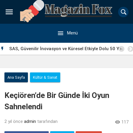


Menü
SAS, Güvenilir İnovasyon ve Küresel Etkiyle Dolu 50 Yılı

Geride Bırakıyor
Ana Sayfa
Kültür & Sanat
Keçiören’de Bir Günde İki Oyun
Sahnelendi
2 yıl önce
admin
tarafından

117