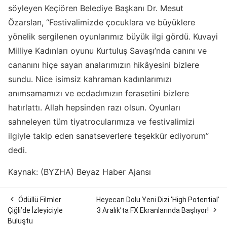
söyleyen Keçiören Belediye Başkanı Dr. Mesut
Özarslan, “Festivalimizde çocuklara ve büyüklere
yönelik sergilenen oyunlarımız büyük ilgi gördü. Kuvayi
Milliye Kadınları oyunu Kurtuluş Savaşı’nda canını ve
cananını hiçe sayan analarımızın hikâyesini bizlere
sundu. Nice isimsiz kahraman kadınlarımızı
anımsamamızı ve ecdadımızın ferasetini bizlere
hatırlattı. Allah hepsinden razı olsun. Oyunları
sahneleyen tüm tiyatrocularımıza ve festivalimizi
ilgiyle takip eden sanatseverlere teşekkür ediyorum”
dedi.
Kaynak: (BYZHA) Beyaz Haber Ajansı

Ödüllü Filmler
Heyecan Dolu Yeni Dizi ‘High Potential’

Çiğli’de İzleyiciyle
3 Aralık’ta FX Ekranlarında Başlıyor!
Buluştu