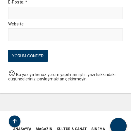
E-Posta: *
Website:
YORUM GÖNDER
sentiment_neutral
Bu yazıya henüz yorum yapılmamıştır, yazı hakkındaki
düşüncelerinizi paylaşmaktan çekinmeyin.

ANASAYFA
MAGAZIN
KÜLTÜR & SANAT
SINEMA